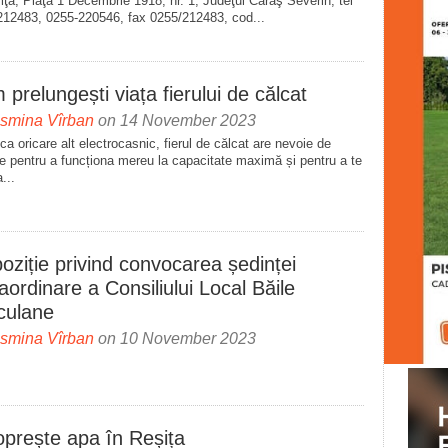
iţa, Piaţa 1 Decembrie 1918, nr. 1, Judeţul Caraş Severin, tel
212483, 0255-220546, fax 0255/212483, cod...
prelungești viața fierului de călcat
asmina Vîrban
on 14 November 2023
 ca oricare alt electrocasnic, fierul de călcat are nevoie de
ire pentru a funcționa mereu la capacitate maximă și pentru a te
...
oziție privind convocarea ședinței
aordinare a Consiliului Local Băile
culane
asmina Vîrban
on 10 November 2023
oprește apa în Reșița