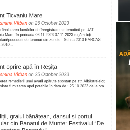
nț Ticvaniu Mare
asmina Vîrban
on 26 October 2023
 finalizarea lucrărilor de înregistrare sistematică pe UAT
iu Mare, în perioada 06.11.2023-07.11.2023 rugăm toți
etarii/posesorii de terenuri din zonele: -Schița 2010 BARCAS -
 2010...
ț oprire apă în Reșița
asmina Vîrban
on 25 October 2023
erea remedierii unei avarii apărute spontan pe str. Albăstrelelor,
sista furnizarea apei potabile în data de : 25.10.2023 de la ora
...
iții, graiul bănățean, dansul și portul
lar din Banatul de Munte: Festivalul “De