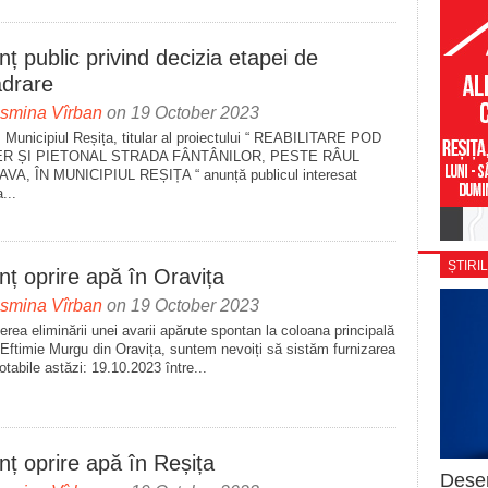
ț public privind decizia etapei de
adrare
asmina Vîrban
on 19 October 2023
 Municipiul Reșița, titular al proiectului “ REABILITARE POD
ER ȘI PIETONAL STRADA FÂNTÂNILOR, PESTE RÂUL
VA, ÎN MUNICIPIUL REȘIȚA “ anunță publicul interesat
...
ȘTIRIL
ț oprire apă în Oravița
asmina Vîrban
on 19 October 2023
erea eliminării unei avarii apărute spontan la coloana principală
.Eftimie Murgu din Oravița, suntem nevoiți să sistăm furnizarea
otabile astăzi: 19.10.2023 între...
ț oprire apă în Reșița
Deser