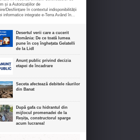
m și a Autorizațiilor de
re/Desființare în contextul indisponibilității
ei informatice integrate e-Terra Având în...
Desertul verii care a cucerit
România: De ce toată lumea
pune în coș înghețata Gelatelli
de la Lidl
Anunț public privind decizia
etapei de încadrare
Seceta afectează debitele râurilor
din Banat
După gafa cu hidrantul din
mijlocul promenadei de la
Reșița, constructorul sparge
acum lucrarea!