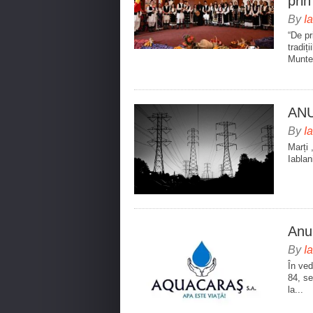
prin
By
I
“De pr
tradiț
Munte,
ANU
By
I
Marți 
Iablan
Anun
By
I
În ved
84, se
la...