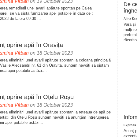
asmina Vîrban
on 19 October 2023
De ce
erea remedierii unei avarii apărute spontan pe Calea
înghe
arei, se va sista furnizarea apei potabile în data de :
2023 de la ora 09:30-...
Alina Dr
Vara și
mulți r
prefera
răcorito
ț oprire apă în Oravița
asmina Vîrban
on 18 October 2023
erea eliminării unei avarii apărute spontan la coloana principală
.Vasile Alecsandri nr. 61 din Oravița, suntem nevoiți să sistăm
area apei potabile astăzi:...
nț oprire apă în Oțelu Roșu
asmina Vîrban
on 18 October 2023
erea eliminării unei avarii apărute spontan la rețeaua de apă pe
Infor
bertății din Oțelu Roșu suntem nevoiți să anunțăm întreruperea
ării apei potabile astăzi...
Express 
Anunț p
excepți