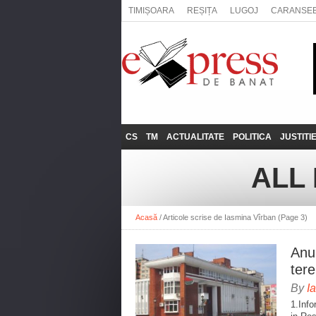
TIMIȘOARA
REȘIȚA
LUGOJ
CARANSE
CS
TM
ACTUALITATE
POLITICA
JUSTITI
REȘIȚA
LUGOJ
ADMINISTRATIE
EXPRESSLIVE
ALL
CARANSEBEȘ
TIMIȘOARA
NAȚIONAL
INTERVIURILE
EXPRESS
ANINA
SOCIAL
Acasă
/
Articole scrise de Iasmina Vîrban
(Page 3)
BĂILE HERCULANE
UTILE
BOCŞA
Anun
MOLDOVA NOUĂ
ter
ORAVIȚA
By
I
1.Info
OȚELU ROŞU