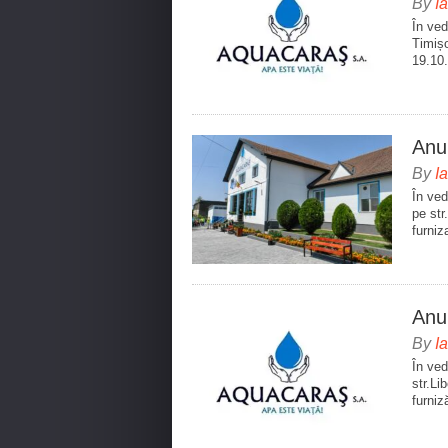
By
I
În ved
Timișo
19.10.
Anun
By
I
În ved
pe str
furniz
Anu
By
I
În ved
str.Li
furniz