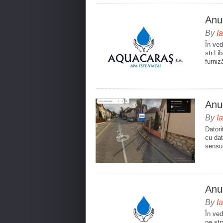
Anu
By
I
În ved
str.Li
furniz
Anun
By
I
Datori
cu dat
sensul
Anu
By
I
În ved
pe str