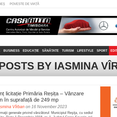
BEȘ
POVESTE DE VIAȚĂ
E
BUSINESS
EDUCAȚIE
SĂNĂTATE
TURISM
LIFESTYLE
SPORT
EDI
JOB-URI
PRIN MUNȚII
POVESTE DE VIAȚĂ
D
 POSTS BY IASMINA VÎ
BANATULUI
TEHNIT
VISIT CARAȘ-SEVERIN
FANTASTICUL BANAT
TRAVEL VLOG
ț licitație Primăria Reșița – Vânzare
en în suprafață de 249 mp
asmina Vîrban
on 16 November 2023
rmaţii generale privind vânzătorul: Municipiul Reşiţa, cu sediul