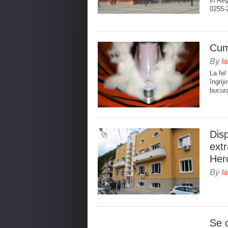
in Reş
0255-
Cum 
By
I
La fel
îngrij
bucura
Disp
extr
Her
By
I
Se 