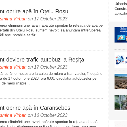
Urbanis
Construi
nț oprire apă în Oțelu Roșu
aplicați
asmina Vîrban
on 17 October 2023
erea eliminării unei avarii apărute spontan la rețeaua de apă pe
bertății din Oțelu Roșu suntem nevoiți să anunțăm întreruperea
ării apei potabile astăzi...
ț deviere trafic autobuz la Reșița
asmina Vîrban
on 17 October 2023
tă lucrărilor necesare la calea de rulare a tramvaiului, începând
a de 17 octombrie 2023, ora 9:00, circulația autobuzelor pe
 de mers înspre...
nț oprire apă în Caransebeș
asmina Vîrban
on 16 October 2023
erea eliminării unei avarii apărute spontan la rețeaua de apă,
ada Tudor Vladimirescu nr.6 și 8, se va opri furnizarea apei