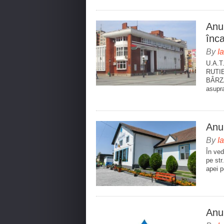
Anun
înc
By
I
U.A.T.
RUTI
BÂRZA
asupra
Anun
By
I
În ved
pe str
apei p
Anun