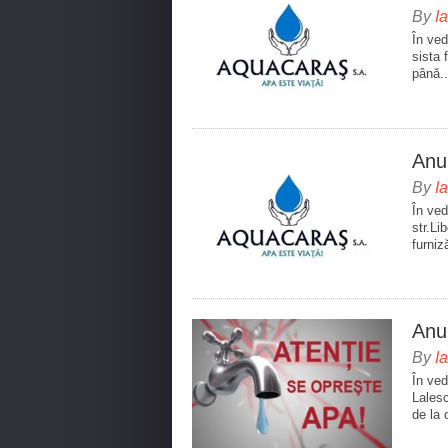
By
I
În ved
sista 
până..
Anu
By
I
În ved
str.Li
furniz
Anun
By
I
În ved
Lalesc
de la 