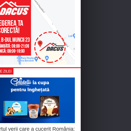
E ZILEI
tul verii care a cucerit România: