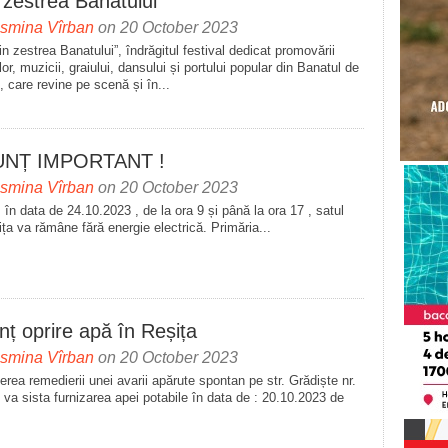
 zestrea Banatului”
asmina Vîrban
on 20 October 2023
in zestrea Banatului”, îndrăgitul festival dedicat promovării
iilor, muzicii, graiului, dansului și portului popular din Banatul de
 care revine pe scenă și în...
NȚ IMPORTANT !
asmina Vîrban
on 20 October 2023
, în data de 24.10.2023 , de la ora 9 și până la ora 17 , satul
ița va rămâne fără energie electrică. Primăria...
ț oprire apă în Reșița
asmina Vîrban
on 20 October 2023
erea remedierii unei avarii apărute spontan pe str. Grădiște nr.
 va sista furnizarea apei potabile în data de : 20.10.2023 de