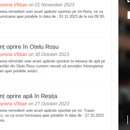
asmina Vîrban
on 01 November 2023
erea remedierii unei avarii apărute spontan pe str.Horia, se va
furnizarea apei potabile în data de : 01.11.2023 de la ora 09:30-
.
nț oprire în Oțelu Roșu
asmina Vîrban
on 30 October 2023
erea eliminării unei avarii apărute spontan la rețeaua de apă pe
bertății din Oțelu Roșu suntem nevoiți să anunțăm întreruperea
ării apei potabile astăzi...
ț oprire apă în Reșița
asmina Vîrban
on 27 October 2023
erea remedierii unei avarii apărute spontan pe str. Traian
u, se va sista furnizarea apei potabile în data de : 27.10.2023
ora...