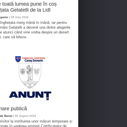
 toată lumea pune în coș
țata Gelatelli de la Lidl
agomir
| 28 July 2026
 înghețata merg mână în mână, iar pentru
omâni Gelatelli a devenit una dintre alegerile
te atunci când vine vorba despre un desert
r, care să bifeze...
mare publică
de Banat
| 06 August 2026
rivitor la instituirea unor măsuri temporare și
onale în vederea emiterii Certificatelor de