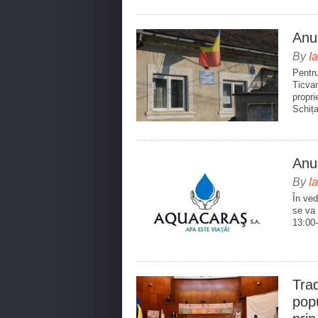
Anu
By
I
Pentru
Ticvan
propri
Schița
Anun
By
I
În ved
se va 
13:00-
Trad
popu