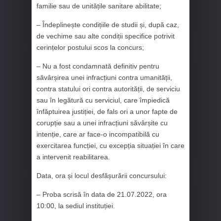
familie sau de unitățile sanitare abilitate;
– Îndeplinește condițiile de studii și, după caz,
de vechime sau alte condiții specifice potrivit
cerințelor postului scos la concurs;
– Nu a fost condamnată definitiv pentru
săvârșirea unei infracțiuni contra umanității,
contra statului ori contra autorității, de serviciu
sau în legătură cu serviciul, care împiedică
înfăptuirea justiției, de fals ori a unor fapte de
corupție sau a unei infracțiuni săvârșite cu
intenție, care ar face-o incompatibilă cu
exercitarea funcției, cu excepția situației în care
a intervenit reabilitarea.
Data, ora și locul desfășurării concursului:
– Proba scrisă în data de 21.07.2022, ora
10:00, la sediul instituției.