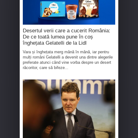
Desertul verii care a cucerit România:
De ce toată lumea pune în coș
înghețata Gelatelli de la Lidl
Vara și înghețata merg mână în mână, iar pentru
mulți români Gelatelli a devenit una dintre alegerile
preferate atunci când vine vorba despre un desert
răcoritor, care să bifeze...