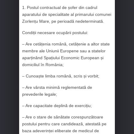
1. Postul contractual de șofer din cadrul
aparatului de specialitate al primarului comunei
Zorlențu Mare, pe perioadă nedeterminată.
Condiții necesare ocupării postului:
– Are cetățenia română, cetățenie a altor state
membre ale Uniunii Europene sau a statelor
aparținând Spațiului Economic European și
domiciliul în România;
– Cunoaște limba română, scris și vorbit;
– Are vârsta minimă reglementată de
prevederile legale;
– Are capacitate deplină de exercițiu;
– Are o stare de sănătate corespunzătoare
postului pentru care candidează, atestată pe
baza adeverinței eliberate de medicul de