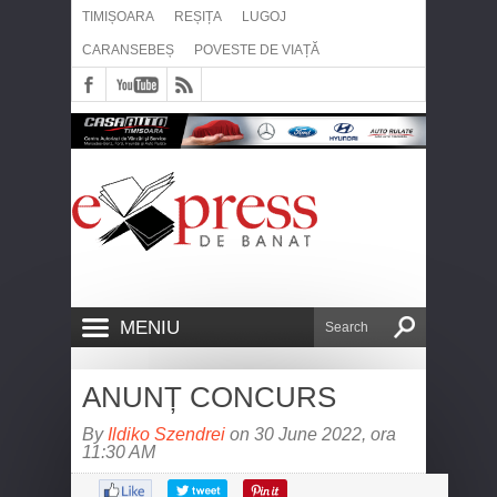
TIMIȘOARA
REȘIȚA
LUGOJ
CARANSEBEȘ
POVESTE DE VIAȚĂ
MENIU
ANUNȚ CONCURS
By
Ildiko Szendrei
on 30 June 2022, ora
11:30 AM