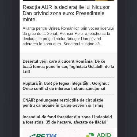
Reacția AUR la declarațiile lui Nicușor
Dan privind zona euro: Președintele
minte
Alianța pentru Unirea Românilor, prin vocea liderului
de grup de la Senat, Petrișor Peiu, a reacționat la
declarațiile președintelui Nicușor Dan privind
aderarea la zona euro. Senatorul susține că...
Desertul verii care a cucerit România: De ce
toată lumea pune în coș înghețata Gelatelli de la
Lidl
Ruptură în USR pe legea integrității. Gorghiu:
Orice conflict de interese trebuie sancționat
CNAIR prelungește restricțiile de circulație
pentru camioane în Caraș-Severin și Timiș
Incendiul de fond forestier din zona Lindenfeld
a fost stins. 35 de hectare, afectate de flăcări