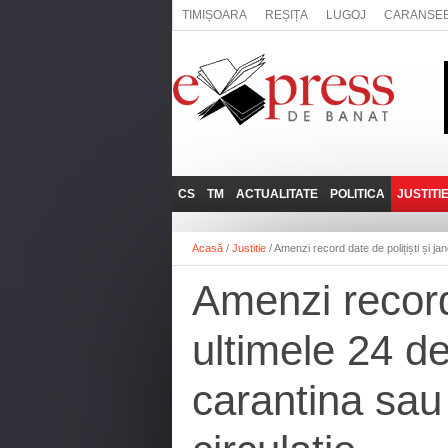
TIMIȘOARA
REȘIȚA
LUGOJ
CARANSE
CS
TM
ACTUALITATE
POLITICA
JUSTITI
REȘIȚA
LUGOJ
ADMINISTRATIE
EXPRESSLIVE
Acasă
/
Justitie
/
Amenzi record date de polițiști și ja
CARANSEBEȘ
TIMIȘOARA
NAȚIONAL
INTERVIURILE
EXPRESS
Amenzi record 
ANINA
SOCIAL
BĂILE HERCULANE
UTILE
ultimele 24 d
BOCŞA
MOLDOVA NOUĂ
carantina sau 
ORAVIȚA
OȚELU ROŞU