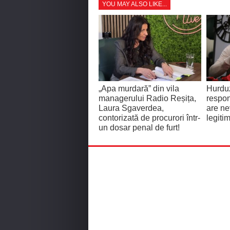
YOU MAY ALSO LIKE...
„Apa murdară” din vila
Hurdu
managerului Radio Reșița,
respon
Laura Sgaverdea,
are ne
contorizată de procurori într-
legiti
un dosar penal de furt!