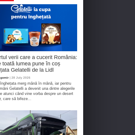
tul verii care a cucerit România:
 toată lumea pune în coș
țata Gelatelli de la Lidl
agomir
| 28 July 2026
 înghețata merg mână în mână, iar pentru
omâni Gelatelli a devenit una dintre alegerile
te atunci când vine vorba despre un desert
r, care să bifeze...