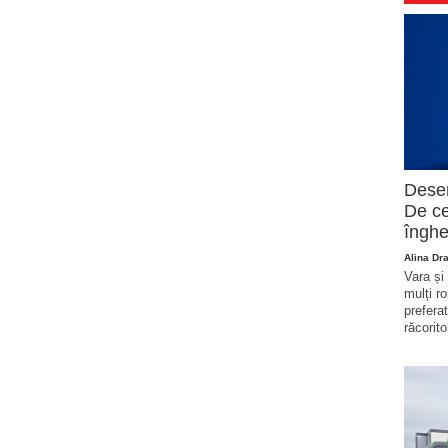
Deser
De ce
înghe
Alina Dr
Vara și
mulți r
prefera
răcorito