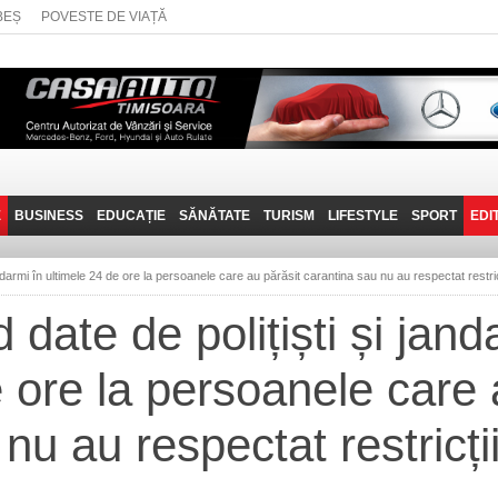
BEȘ
POVESTE DE VIAȚĂ
E
BUSINESS
EDUCAȚIE
SĂNĂTATE
TURISM
LIFESTYLE
SPORT
EDI
JOB-URI
PRIN MUNȚII
POVESTE DE VIAȚĂ
D
BANATULUI
ndarmi în ultimele 24 de ore la persoanele care au părăsit carantina sau nu au respectat restricț
TEHNIT
VISIT CARAȘ-SEVERIN
date de polițiști și jand
FANTASTICUL BANAT
e ore la persoanele care 
TRAVEL VLOG
nu au respectat restricți