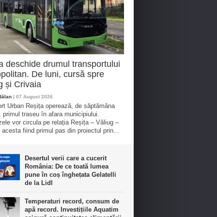
a deschide drumul transportului
politan. De luni, cursă spre
g și Crivaia
Bălan
| 07 August 2026
rt Urban Reșița operează, de săptămâna
, primul traseu în afara municipiului.
ele vor circula pe relația Reșița – Văliug –
 acesta fiind primul pas din proiectul prin...
Desertul verii care a cucerit
România: De ce toată lumea
pune în coș înghețata Gelatelli
de la Lidl
Temperaturi record, consum de
apă record. Investițiile Aquatim