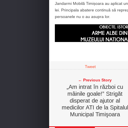
Jandarmi Mobilă Timișoara au aplicat un
lei. Principala abatere continuă să repre
persoanele nu o au asupra lor.
Tweet
← Previous Story
„Am intrat în război cu
mâinile goale!” Strigăt
disperat de ajutor al
medicilor ATI de la Spitalu
Municipal Timişoara