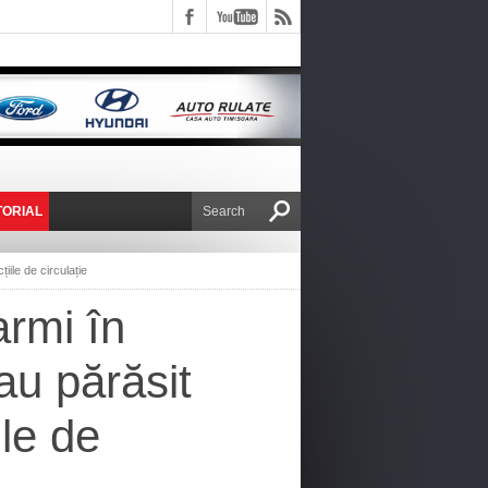
TORIAL
E VICTOR NAFIRU
iile de circulație
armi în
au părăsit
ile de