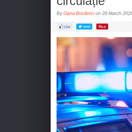
circulație
By
Oana Bocănici
on 28 March 2020