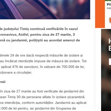
le județului Timiș continuă verificările în cazul
onavirus, Astfel, pentru ziua de 27 martie, 3
ună cu jandarmii, polițiștii au acordat amenzi de
ltimele 24 de ore dacă respectă măsurile de izolare și
au încălcat nterdicțile impuse de măsura de izolare. Tot
au aplicat 476 de sancțiuni, în valoare de 700.000 de lei,
ționare a circulației.
rmii
în ziua de 27 martie au fost verificate de jandarmii din
ean Timiș 30 de persoane aflate în izolare șicarantină.
e interdicția, conform autorităților. Jandarmii au aplicat
000 de lei pentru, iar jandarmii din Gruparea de