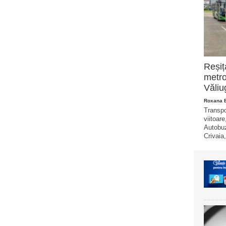
Reșiț
metro
Văliu
Roxana 
Transpo
viitoare
Autobuz
Crivaia,