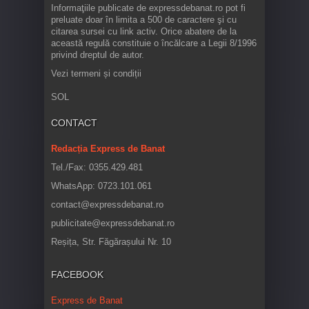
Informaţiile publicate de expressdebanat.ro pot fi
preluate doar în limita a 500 de caractere şi cu
citarea sursei cu link activ. Orice abatere de la
această regulă constituie o încălcare a Legii 8/1996
privind dreptul de autor.
Vezi termeni și condiții
SOL
CONTACT
Redacția Express de Banat
Tel./Fax: 0355.429.481
WhatsApp: 0723.101.061
contact@expressdebanat.ro
publicitate@expressdebanat.ro
Reșița, Str. Făgărașului Nr. 10
FACEBOOK
Express de Banat