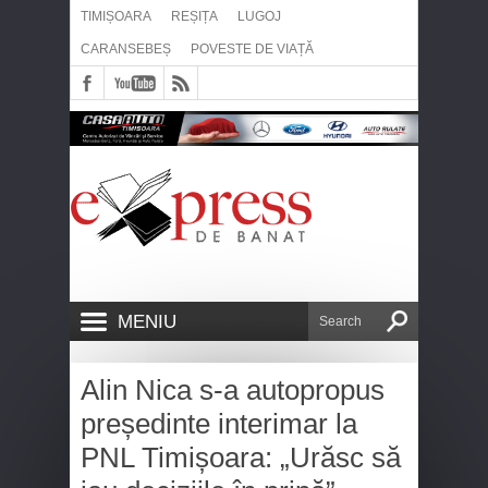
TIMIȘOARA
REȘIȚA
LUGOJ
CARANSEBEȘ
POVESTE DE VIAȚĂ
MENIU
Alin Nica s-a autopropus
președinte interimar la
PNL Timișoara: „Urăsc să