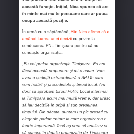
această funcție. Inițial, Nica spunea că are
în minte mai multe persoane care ar putea
ocupa această poziție.
În urmă cu o săptămână,
Alin Nica afirma că a
amânat luarea unei decizii
cu privire la
conducerea PNL Timișoara pentru că nu
cunoaște organizația.
„Eu voi prelua organizația Timișoara. Eu am
făcut această propunere și mi-o asum. Vom
avea o ședință extraordinară a BPJ în care
vom hotărî și președintele și biroul local. Am
dorit să aprobăm Biroul Politic Local interimar
la Timișoara acum mai multă vreme, dar urăsc
să iau deciziile în pripă și sub presiunea
timpului. Din păcate, suntem un pic presați cu
alegerile parlamentare la care organizarea e
foarte importantă, însă aș vrea să analizez și
să cunosc în detaliu organizația de Timișoara