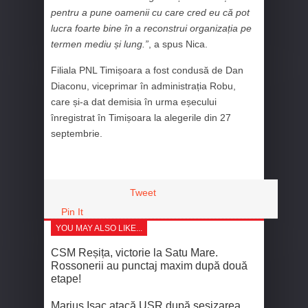
pentru a pune oamenii cu care cred eu că pot
lucra foarte bine în a reconstrui organizația pe
termen mediu și lung.”
, a spus Nica.
Filiala PNL Timișoara a fost condusă de Dan
Diaconu, viceprimar în administrația Robu,
care și-a dat demisia în urma eșecului
înregistrat în Timișoara la alegerile din 27
septembrie.
Tweet
Pin It
YOU MAY ALSO LIKE...
CSM Reșița, victorie la Satu Mare.
Rossonerii au punctaj maxim după două
etape!
Marius Isac atacă USR după sesizarea