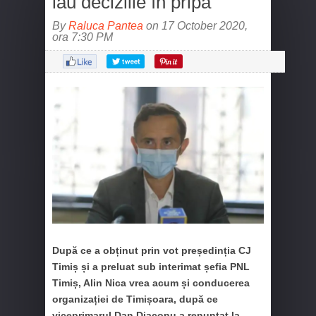
iau deciziile în pripă”
By
Raluca Pantea
on 17 October 2020,
ora 7:30 PM
După ce a obținut prin vot președinția CJ
Timiș și a preluat sub interimat șefia PNL
Timiș, Alin Nica vrea acum și conducerea
organizației de Timișoara, după ce
viceprimarul Dan Diaconu a renunțat la