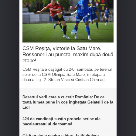
CSM Reșița, victorie la Satu Mare.
Rossonerii au punctaj maxim după două
etape!
CSM Reșița a câștigat cu 2-0, sâmbătă, pe terenul
celor de la CSM Olimpia Satu Mare, în etapa a
doua a Ligii 2. Stefan Visic și Cristian Chira au...
Desertul verii care a cucerit România: De ce
toată lumea pune în coș înghețata Gelatelli de la
Lidl
424 de candidați susțin probele scrise ale
bacalaureatului de toamnă
Cărți gratuite pentru cititori, la Biblioteca