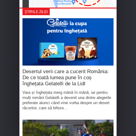
ȘTIRILE ZILEI
Desertul verii care a cucerit România:
De ce toată lumea pune în coș
înghețata Gelatelli de la Lidl
Vara și înghețata merg mână în mână, iar pentru
mulți români Gelatelli a devenit una dintre alegerile
preferate atunci când vine vorba despre un desert
răcoritor, care să bifeze...