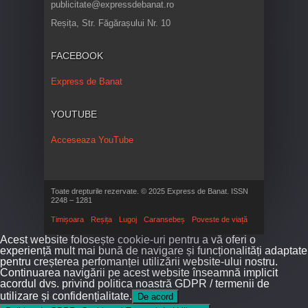
publicitate@expressdebanat.ro
Reșița, Str. Făgărașului Nr. 10
FACEBOOK
Express de Banat
YOUTUBE
Acceseaza YouTube
Toate drepturile rezervate. © 2025 Express de Banat. ISSN
2248 – 1281
Timișoara
Reșița
Lugoj
Caransebeș
Poveste de viață
Acest website folosește cookie-uri pentru a vă oferi o
experiență mult mai bună de navigare și funcționalități adaptate
pentru creșterea perfomanței utilizării website-ului nostru.
Continuarea navigării pe acest website înseamnă implicit
acordul dvs. privind politica noastră GDPR / termenii de
utilizare și confidențialitate.
De acord