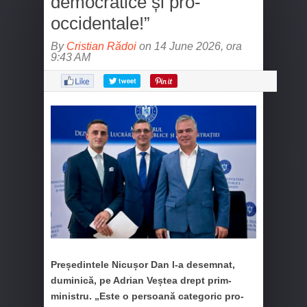
democratice și pro-
occidentale!”
By
Cristian Rădoi
on 14 June 2026, ora
9:43 AM
Președintele Nicușor Dan l-a desemnat,
duminică, pe Adrian Veștea drept prim-
ministru. „Este o persoană categoric pro-