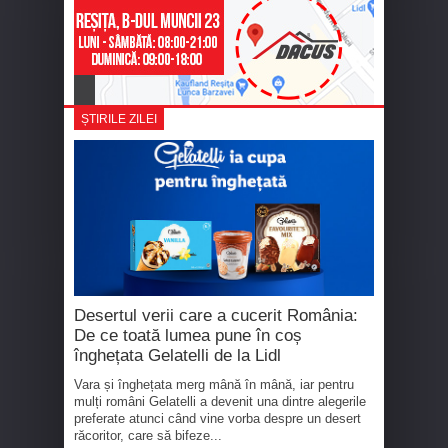
ȘTIRILE ZILEI
Desertul verii care a cucerit România:
De ce toată lumea pune în coș
înghețata Gelatelli de la Lidl
Vara și înghețata merg mână în mână, iar pentru
mulți români Gelatelli a devenit una dintre alegerile
preferate atunci când vine vorba despre un desert
răcoritor, care să bifeze...