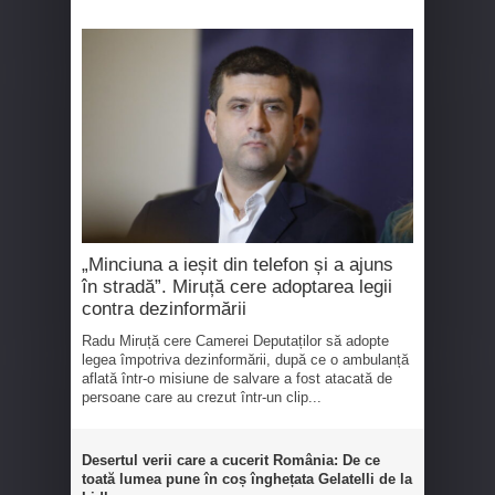
„Minciuna a ieșit din telefon și a ajuns
în stradă”. Miruță cere adoptarea legii
contra dezinformării
Radu Miruță cere Camerei Deputaților să adopte
legea împotriva dezinformării, după ce o ambulanță
aflată într-o misiune de salvare a fost atacată de
persoane care au crezut într-un clip...
Desertul verii care a cucerit România: De ce
toată lumea pune în coș înghețata Gelatelli de la