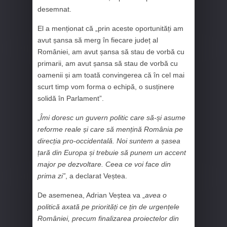
desemnat.
El a menționat că „prin aceste oportunități am
avut șansa să merg în fiecare județ al
României, am avut șansa să stau de vorbă cu
primarii, am avut șansa să stau de vorbă cu
oamenii și am toată convingerea că în cel mai
scurt timp vom forma o echipă, o susținere
solidă în Parlament”.
„
Îmi doresc un guvern politic care să-și asume
reforme reale și care să mențină România pe
direcția pro-occidentală. Noi suntem a șasea
țară din Europa și trebuie să punem un accent
major pe dezvoltare. Ceea ce voi face din
prima zi”
, a declarat Veștea.
De asemenea, Adrian Veștea va „
avea o
politică axată pe priorități ce țin de urgențele
României, precum finalizarea proiectelor din