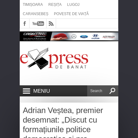
TIMIȘOARA
REȘIȚA
LUGOJ
CARANSEBEȘ
POVESTE DE VIAȚĂ
MENIU
Adrian Veștea, premier
desemnat: „Discut cu
formațiunile politice