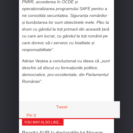
PNRR, accederea în OCDE și
operaționalizarea programului SAFE pentru a
ne consolida securitatea. Siguranța românilor
și bunăstarea lor sunt obiectivele mele. Plec la
drum cu gândul la toți primarii din această țară
cu care am lucrat, cu gândul la toți românii pe
care doresc să-i servesc cu loialitate și
responsabilitate”.
Adrian Veștea a concluzionat cu ideea că „
sunt
deschis să discut cu formațiunile politice,
democratice, pro-occidentale, din Parlamentul
României”.
Tweet
Pin It
YOU MAY ALSO LIKE...
Reacția AUR la declarațiile lui Nicușor