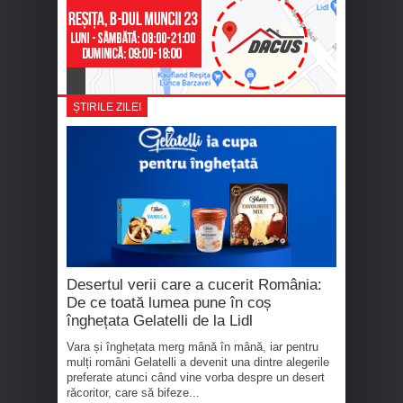
ȘTIRILE ZILEI
Desertul verii care a cucerit România:
De ce toată lumea pune în coș
înghețata Gelatelli de la Lidl
Vara și înghețata merg mână în mână, iar pentru
mulți români Gelatelli a devenit una dintre alegerile
preferate atunci când vine vorba despre un desert
răcoritor, care să bifeze...