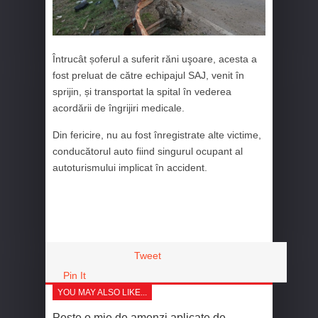
Întrucât șoferul a suferit răni uşoare, acesta a
fost preluat de către echipajul SAJ, venit în
sprijin, și transportat la spital în vederea
acordării de îngrijiri medicale.
Din fericire, nu au fost înregistrate alte victime,
conducătorul auto fiind singurul ocupant al
autoturismului implicat în accident.
Tweet
Pin It
YOU MAY ALSO LIKE...
Peste o mie de amenzi aplicate de