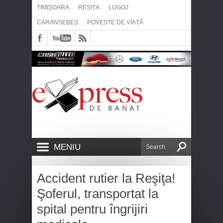
TIMIȘOARA
REȘIȚA
LUGOJ
CARANSEBEȘ
POVESTE DE VIAȚĂ
MENIU
Accident rutier la Reşiţa!
Şoferul, transportat la
spital pentru îngrijiri