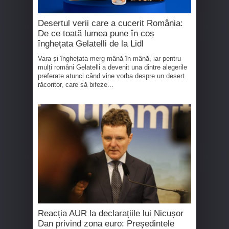
Desertul verii care a cucerit România:
De ce toată lumea pune în coș
înghețata Gelatelli de la Lidl
Vara și înghețata merg mână în mână, iar pentru
mulți români Gelatelli a devenit una dintre alegerile
preferate atunci când vine vorba despre un desert
răcoritor, care să bifeze...
Reacția AUR la declarațiile lui Nicușor
Dan privind zona euro: Președintele