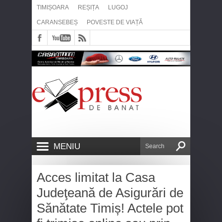
TIMIȘOARA
REȘIȚA
LUGOJ
CARANSEBEȘ
POVESTE DE VIAȚĂ
MENIU
Acces limitat la Casa
Judeţeană de Asigurări de
Sănătate Timiș! Actele pot