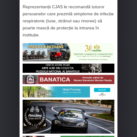
Reprezentanții CJAS le recomandă tuturor
persoanelor care prezintă simptome de infecție
respiratorie (tuse, strănut sau rinoree) să
poarte mască de protecție la intrarea în
instituție.