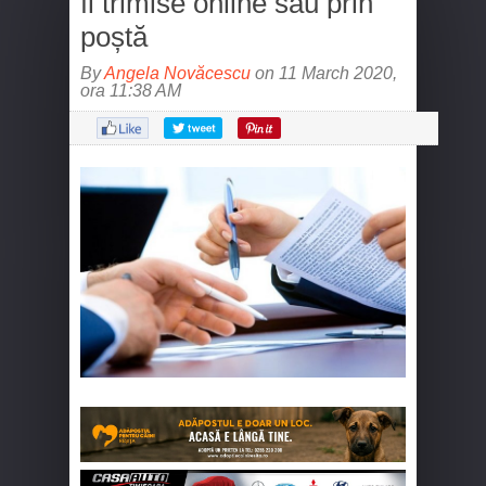
fi trimise online sau prin
poștă
By
Angela Novăcescu
on 11 March 2020,
ora 11:38 AM