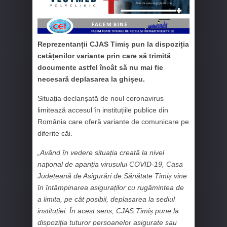
Reprezentanții CJAS Timiș pun la dispoziția
cetățenilor variante prin care să trimită
documente astfel încât să nu mai fie
necesară deplasarea la ghișeu.
Situația declanșată de noul coronavirus
limitează accesul în instituțiile publice din
România care oferă variante de comunicare pe
diferite căi.
„Având în vedere situația creată la nivel
național de apariția virusului COVID-19, Casa
Județeană de Asigurări de Sănătate Timiș vine
în întâmpinarea asiguraților cu rugămintea de
a limita, pe cât posibil, deplasarea la sediul
instituției. În acest sens, CJAS Timiș pune la
dispoziția tuturor persoanelor asigurate sau