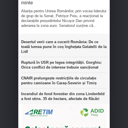
minte
Alianța pentru Unirea Românilor, prin vocea liderului
de grup de la Senat, Petrișor Peiu, a reacționat la
declarațiile președintelui Nicușor Dan privind
aderarea la zona euro. Senatorul susține că...
Desertul verii care a cucerit România: De ce
toată lumea pune în coș înghețata Gelatelli de la
Lidl
Ruptură în USR pe legea integrității. Gorghiu:
Orice conflict de interese trebuie sancționat
CNAIR prelungește restricțiile de circulație
pentru camioane în Caraș-Severin și Timiș
Incendiul de fond forestier din zona Lindenfeld
a fost stins. 35 de hectare, afectate de flăcări