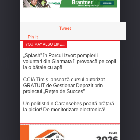
Tweet
Pin It
YOU MAY ALSO LIKE...
„Splash” în Parcul Izvor: pompierii
voluntari din Giarmata îi provoacă pe copii
la o bătaie cu apă
CCIA Timiș lansează cursul autorizat
GRATUIT de Gestionar Depozit prin
proiectul „Rețea de Succes”
Un polițist din Caransebeș poartă brățară
la picior! De monitorizare electronică!