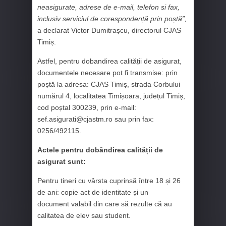
neasigurate, adrese de e-mail, telefon si fax,
inclusiv serviciul de corespondență prin poștă”,
a declarat Victor Dumitrașcu, directorul CJAS
Timiș.
Astfel, pentru dobandirea calității de asigurat,
documentele necesare pot fi transmise: prin
poștă la adresa: CJAS Timiș, strada Corbului
numărul 4, localitatea Timișoara, județul Timiș,
cod poștal 300239, prin e-mail:
sef.asigurati@cjastm.ro sau prin fax:
0256/492115.
Actele pentru dobândirea calității de
asigurat sunt:
Pentru tineri cu vârsta cuprinsă între 18 și 26
de ani: copie act de identitate și un
document valabil din care să rezulte că au
calitatea de elev sau student.