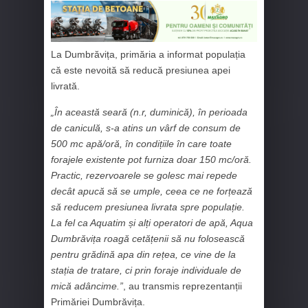
La Dumbrăvița, primăria a informat populația
că este nevoită să reducă presiunea apei
livrată.
„În această seară (n.r, duminică), în perioada
de caniculă, s-a atins un vârf de consum de
500 mc apă/oră, în condițiile în care toate
forajele existente pot furniza doar 150 mc/oră.
Practic, rezervoarele se golesc mai repede
decât apucă să se umple, ceea ce ne forțează
să reducem presiunea livrata spre populație.
La fel ca Aquatim și alți operatori de apă, Aqua
Dumbrăvița roagă cetățenii să nu folosească
pentru grădină apa din rețea, ce vine de la
stația de tratare, ci prin foraje individuale de
mică adâncime.”
, au transmis reprezentanții
Primăriei Dumbrăvița.