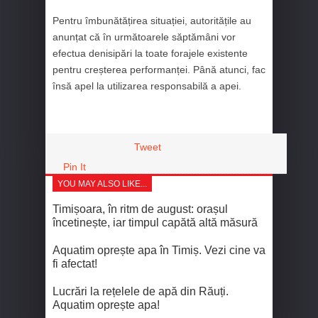
Pentru îmbunătățirea situației, autoritățile au
anunțat că în următoarele săptămâni vor
efectua denisipări la toate forajele existente
pentru creșterea performanței. Până atunci, fac
însă apel la utilizarea responsabilă a apei.
Tweet
Pin It
YOU MAY ALSO LIKE...
Timișoara, în ritm de august: orașul
încetinește, iar timpul capătă altă măsură
Aquatim oprește apa în Timiș. Vezi cine va
fi afectat!
Lucrări la rețelele de apă din Răuți.
Aquatim oprește apa!