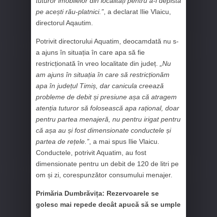
tuturor imobilelor din localități pentru a-i depista
pe acești rău-platnici.”
, a declarat Ilie Vlaicu,
directorul Aqautim.
Potrivit directorului Aquatim, deocamdată nu s-
a ajuns în situația în care apa să fie
restricționată în vreo localitate din județ.
„Nu
am ajuns în situația în care să restricționăm
apa în județul Timiș, dar canicula creează
probleme de debit și presiune așa că atragem
atenția tuturor să folosească apa rațional, doar
pentru partea menajeră, nu pentru irigat pentru
că așa au și fost dimensionate conductele și
partea de rețele.”
, a mai spus Ilie Vlaicu.
Conductele, potrivit Aquatim, au fost
dimensionate pentru un debit de 120 de litri pe
om și zi, corespunzător consumului menajer.
Primăria Dumbrăvița: Rezervoarele se
golesc mai repede decât apucă să se umple