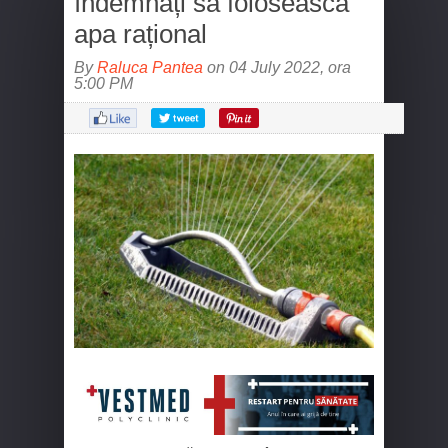
îndemnați să folosească
apa rațional
By
Raluca Pantea
on 04 July 2022, ora
5:00 PM