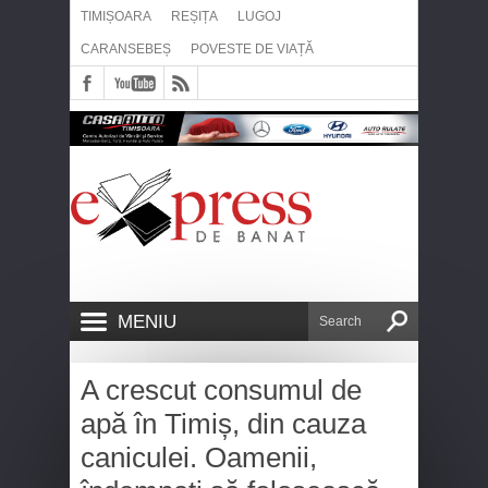
TIMIȘOARA
REȘIȚA
LUGOJ
CARANSEBEȘ
POVESTE DE VIAȚĂ
MENIU
A crescut consumul de
apă în Timiș, din cauza
caniculei. Oamenii,