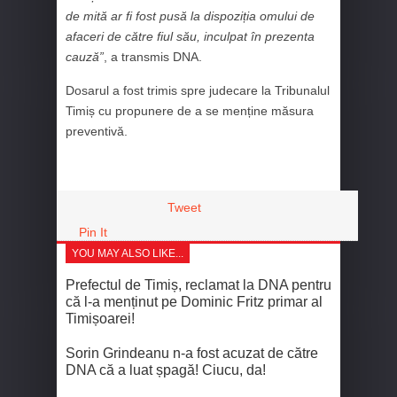
de mită ar fi fost pusă la dispoziția omului de
afaceri de către fiul său, inculpat în prezenta
cauză”
, a transmis DNA.
Dosarul a fost trimis spre judecare la Tribunalul
Timiș cu propunere de a se menține măsura
preventivă.
Tweet
Pin It
YOU MAY ALSO LIKE...
Prefectul de Timiș, reclamat la DNA pentru
că l-a menținut pe Dominic Fritz primar al
Timișoarei!
Sorin Grindeanu n-a fost acuzat de către
DNA că a luat șpagă! Ciucu, da!