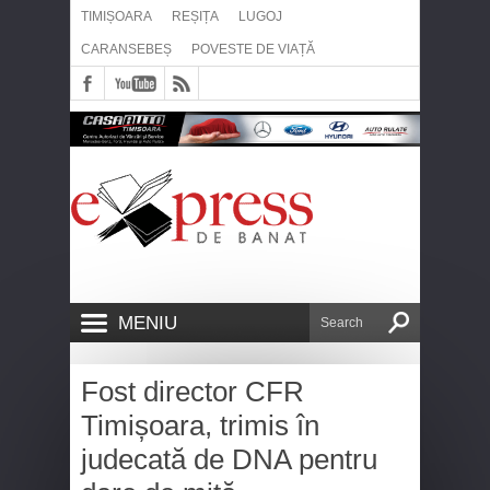
TIMIȘOARA
REȘIȚA
LUGOJ
CARANSEBEȘ
POVESTE DE VIAȚĂ
MENIU
Fost director CFR
Timișoara, trimis în
judecată de DNA pentru