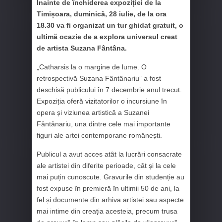
Înainte de închiderea expoziției de la
Timișoara, duminică, 28 iulie, de la ora
18.30 va fi organizat un tur ghidat gratuit, o
ultimă ocazie de a explora universul creat
de artista Suzana Fântâna.
„Catharsis la o margine de lume. O
retrospectivă Suzana Fântânariu” a fost
deschisă publicului în 7 decembrie anul trecut.
Expoziția oferă vizitatorilor o incursiune în
opera și viziunea artistică a Suzanei
Fântânariu, una dintre cele mai importante
figuri ale artei contemporane românești.
Publicul a avut acces atât la lucrări consacrate
ale artistei din diferite perioade, cât și la cele
mai puțin cunoscute. Gravurile din studenție au
fost expuse în premieră în ultimii 50 de ani, la
fel și documente din arhiva artistei sau aspecte
mai intime din creația acesteia, precum trusa