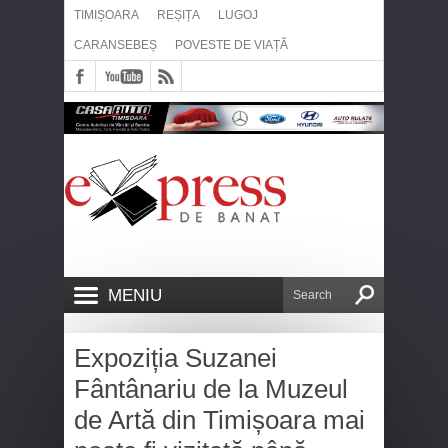
TIMIȘOARA
REȘIȚA
LUGOJ
CARANSEBEȘ
POVESTE DE VIAȚĂ
MENIU
Expoziția Suzanei
Fântânariu de la Muzeul
de Artă din Timișoara mai