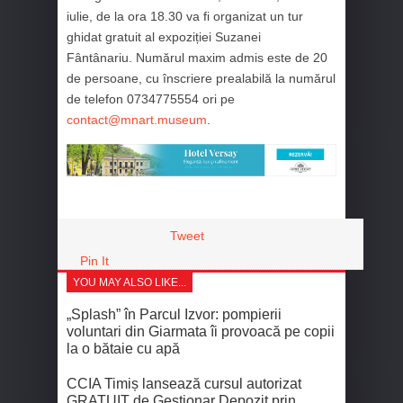
iulie, de la ora 18.30 va fi organizat un tur
ghidat gratuit al expoziției Suzanei
Fântânariu. Numărul maxim admis este de 20
de persoane, cu înscriere prealabilă la numărul
de telefon 0734775554 ori pe
contact@mnart.museum
.
Tweet
Pin It
YOU MAY ALSO LIKE...
„Splash” în Parcul Izvor: pompierii
voluntari din Giarmata îi provoacă pe copii
la o bătaie cu apă
CCIA Timiș lansează cursul autorizat
GRATUIT de Gestionar Depozit prin