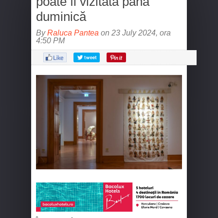
poate fi vizitată până
duminică
By
Raluca Pantea
on 23 July 2024, ora
4:50 PM