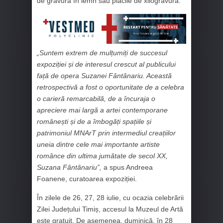
de gravură în lemn sau plăcile de xilogravură.
„Suntem extrem de mulțumiți de succesul
expoziției și de interesul crescut al publicului
față de opera Suzanei Fântânariu. Această
retrospectivă a fost o oportunitate de a celebra
o carieră remarcabilă, de a încuraja o
apreciere mai largă a artei contemporane
românești și de a îmbogăți spațiile și
patrimoniul MNArT prin intermediul creațiilor
uneia dintre cele mai importante artiste
românce din ultima jumătate de secol XX,
Suzana Fântânariu”,
a spus Andreea
Foanene, curatoarea expoziției.
În zilele de 26, 27, 28 iulie, cu ocazia celebrării
Zilei Județului Timiș, accesul la Muzeul de Artă
este gratuit. De asemenea, duminică, în 28