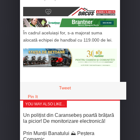
În cadrul aceluiași for, s-a majorat suma
alocată echipei de handbal cu 119.000 de lei.
Tweet
Pin It
YOU MAY ALSO LIKE...
Un polițist din Caransebeș poartă brățară
la picior! De monitorizare electronică!
Prin Munții Banatului ⛰️ Peștera
Comarnic