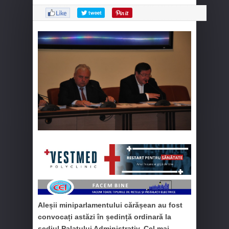
Aleșii miniparlamentului cărășean au fost
convocați astăzi în ședință ordinară la
sediul Palatului Administrativ. Cel mai