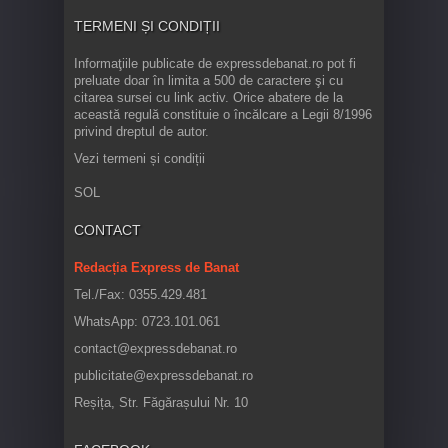
TERMENI ȘI CONDIȚII
Informaţiile publicate de expressdebanat.ro pot fi
preluate doar în limita a 500 de caractere şi cu
citarea sursei cu link activ. Orice abatere de la
această regulă constituie o încălcare a Legii 8/1996
privind dreptul de autor.
Vezi termeni și condiții
SOL
CONTACT
Redacția Express de Banat
Tel./Fax: 0355.429.481
WhatsApp: 0723.101.061
contact@expressdebanat.ro
publicitate@expressdebanat.ro
Reșița, Str. Făgărașului Nr. 10