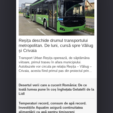
Reșița deschide drumul transportului
metropolitan. De luni, cursă spre Văliug
și Crivaia
Transport Urban Reșița operează, de săptămâna
viitoare, primul traseu în afara municipiului.
Autobuzele vor circula pe relația Reșița – Văliug –
Crivaia, acesta fiind primul pas din proiectul prin...
Desertul verii care a cucerit România: De ce
toată lumea pune în coș înghețata Gelatelli de la
Lidl
Temperaturi record, consum de apă record.
Investițiile Aquatim asigură continuitatea
alimentării cu apă pentru timișoreni