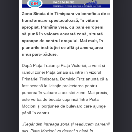
Zona Sinaia din Timișoara va beneficia de o
transformare spectaculoasă, în viitorul
apropiat. Primăria vrea, cu bani europeni,
să pună în valoare această zonă, situată
aproape de centrul orașului. Mai mult, în
planurile instituției se află și amenajarea
unui parc-pădure.
După Piața Traian și Piața Victoriei, a venit și
rândul zonei Piața Sinaia să intre în vizorul
Primăriei Timișoara. Dominic Fritz anunță că a
fost scoasă la licitație proiectarea pentru
punerea în valoare a acestei zone. Mai precis,
este vorba de bucata cuprinsă între Piața
Mocioni și porțiunea de bulevard care ajunge
până în centru.
„
Regândim întreaga zonă și readucem oamenii
aici. Piața Mocioni va deveni o piață în