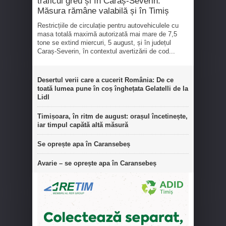
traficul greu și în Caraș-Severin.
Măsura rămâne valabilă și în Timiș
Restricțiile de circulație pentru autovehiculele cu
masa totală maximă autorizată mai mare de 7,5
tone se extind miercuri, 5 august, și în județul
Caraș-Severin, în contextul avertizării de cod...
Desertul verii care a cucerit România: De ce
toată lumea pune în coș înghețata Gelatelli de la
Lidl
Timișoara, în ritm de august: orașul încetinește,
iar timpul capătă altă măsură
Se oprește apa în Caransebeș
Avarie – se oprește apa în Caransebeș