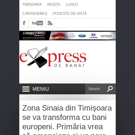
TIMIȘOARA
REȘIȚA
LUGOJ
CARANSEBEȘ
POVESTE DE VIAȚĂ
MENIU
Zona Sinaia din Timișoara
se va transforma cu bani
europeni. Primăria vrea