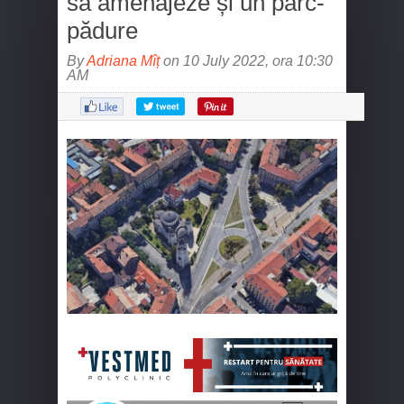
să amenajeze și un parc-
pădure
By
Adriana Mîț
on 10 July 2022, ora 10:30
AM