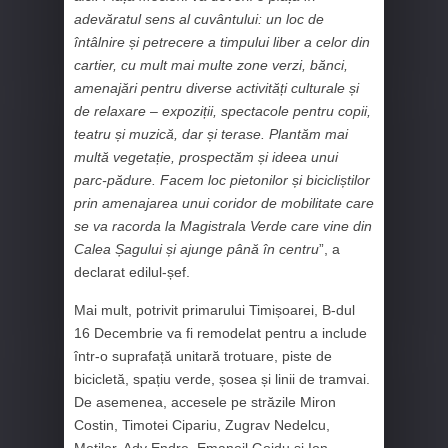
adevăratul sens al cuvântului: un loc de
întâlnire și petrecere a timpului liber a celor din
cartier, cu mult mai multe zone verzi, bănci,
amenajări pentru diverse activități culturale și
de relaxare – expoziții, spectacole pentru copii,
teatru și muzică, dar și terase. Plantăm mai
multă vegetație, prospectăm și ideea unui
parc-pădure. Facem loc pietonilor și bicicliștilor
prin amenajarea unui coridor de mobilitate care
se va racorda la Magistrala Verde care vine din
Calea Șagului și ajunge până în centru
”, a
declarat edilul-șef.
Mai mult, potrivit primarului Timișoarei, B-dul
16 Decembrie va fi remodelat pentru a include
într-o suprafață unitară trotuare, piste de
bicicletă, spațiu verde, șosea și linii de tramvai.
De asemenea, accesele pe străzile Miron
Costin, Timotei Cipariu, Zugrav Nedelcu,