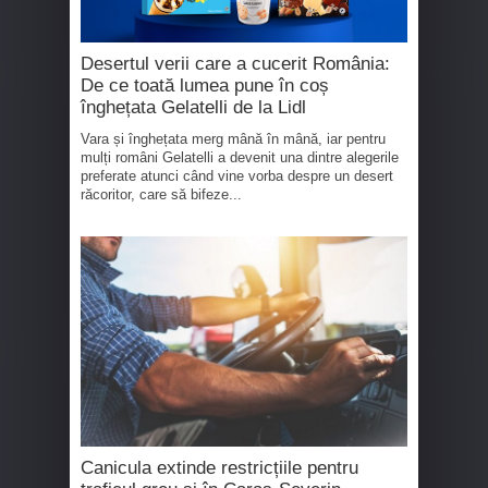
Desertul verii care a cucerit România:
De ce toată lumea pune în coș
înghețata Gelatelli de la Lidl
Vara și înghețata merg mână în mână, iar pentru
mulți români Gelatelli a devenit una dintre alegerile
preferate atunci când vine vorba despre un desert
răcoritor, care să bifeze...
Canicula extinde restricțiile pentru