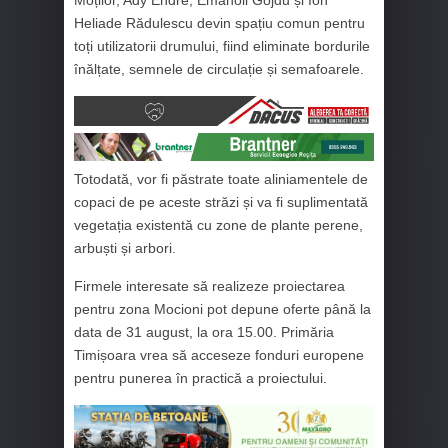
Moților, Ady Endre, Emanoil Gojdu și Ion
Heliade Rădulescu devin spațiu comun pentru
toți utilizatorii drumului, fiind eliminate bordurile
înălțate, semnele de circulație și semafoarele.
Totodată, vor fi păstrate toate aliniamentele de
copaci de pe aceste străzi și va fi suplimentată
vegetația existentă cu zone de plante perene,
arbuști și arbori.
Firmele interesate să realizeze proiectarea
pentru zona Mocioni pot depune oferte până la
data de 31 august, la ora 15.00. Primăria
Timișoara vrea să acceseze fonduri europene
pentru punerea în practică a proiectului.