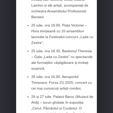
Laichici și alți artiști, acompaniați de
orchestra Ansamblului Profesionist
Banatul;
25 iulie, ora 18.00, Piața Victoriei –
Hora timișeană cu 10 ansambluri
laureate la Festivalul-concurs „Lada cu
Zestre”;
25 iulie, ora 18.30, Bastionul Theresia
– Gala „Lada cu Zestre” cu spectacole
ale formațiilor câștigătoare și invitați
surpriză;
26 iulie, ora 16.00, Aeroportul
Timișoara: Forza ZU 2025, concert cu
cei mai cunoscuți artiști români;
26 și 27 iulie, Palatul Baroc (Muzeul de
Artă) – tururi ghidate în expoziția
„Cerul, Pământul și Cuvântul. O