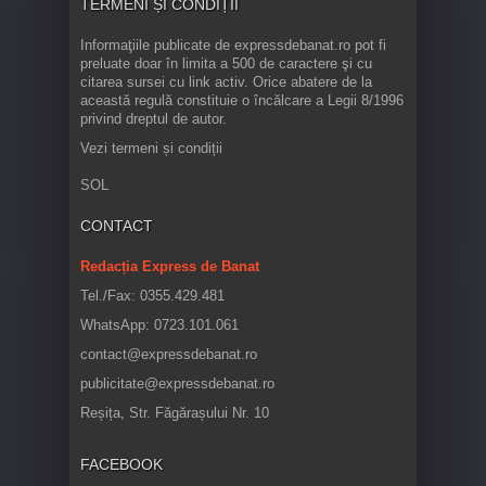
TERMENI ȘI CONDIȚII
Informaţiile publicate de expressdebanat.ro pot fi
preluate doar în limita a 500 de caractere şi cu
citarea sursei cu link activ. Orice abatere de la
această regulă constituie o încălcare a Legii 8/1996
privind dreptul de autor.
Vezi termeni și condiții
SOL
CONTACT
Redacția Express de Banat
Tel./Fax: 0355.429.481
WhatsApp: 0723.101.061
contact@expressdebanat.ro
publicitate@expressdebanat.ro
Reșița, Str. Făgărașului Nr. 10
FACEBOOK