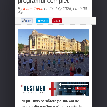
programul complet
By
Ioana Toma
on 24 July 2025, ora 9:00
AM
Județul Timiș sărbătorește 106 ani de
administrație românească cu o serie de