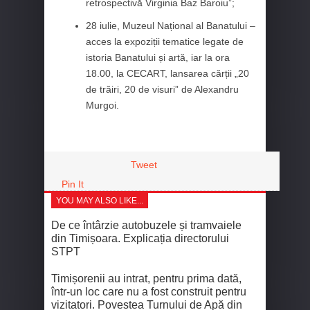
retrospectivă Virginia Baz Baroiu”;
28 iulie, Muzeul Național al Banatului –
acces la expoziții tematice legate de
istoria Banatului și artă, iar la ora
18.00, la CECART, lansarea cărții „20
de trăiri, 20 de visuri” de Alexandru
Murgoi.
Tweet
Pin It
YOU MAY ALSO LIKE...
De ce întârzie autobuzele și tramvaiele
din Timișoara. Explicația directorului
STPT
Timișorenii au intrat, pentru prima dată,
într-un loc care nu a fost construit pentru
vizitatori. Povestea Turnului de Apă din