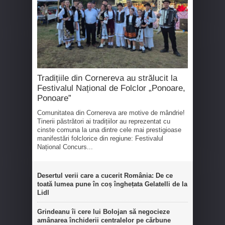
Tradițiile din Cornereva au strălucit la
Festivalul Național de Folclor „Ponoare,
Ponoare”
Comunitatea din Cornereva are motive de mândrie!
Tinerii păstrători ai tradițiilor au reprezentat cu
cinste comuna la una dintre cele mai prestigioase
manifestări folclorice din regiune: Festivalul
Național Concurs...
Desertul verii care a cucerit România: De ce
toată lumea pune în coș înghețata Gelatelli de la
Lidl
Grindeanu îi cere lui Bolojan să negocieze
amânarea închiderii centralelor pe cărbune