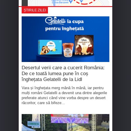
ȘTIRILE ZILEI
Desertul verii care a cucerit România:
De ce toată lumea pune în coș
înghețata Gelatelli de la Lidl
Vara și înghețata merg mână în mână, iar pentru
mulți români Gelatelli a devenit una dintre alegerile
preferate atunci când vine vorba despre un desert
răcoritor, care să bifeze...