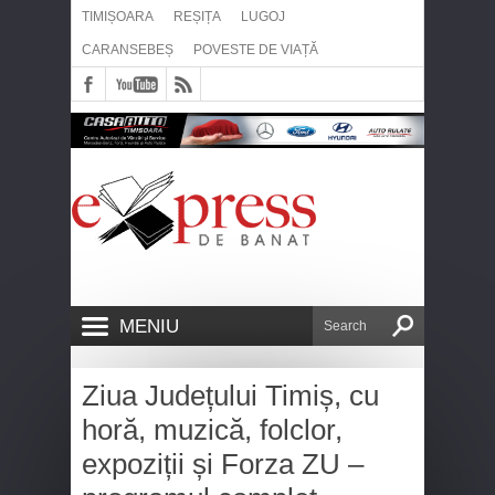
TIMIȘOARA
REȘIȚA
LUGOJ
CARANSEBEȘ
POVESTE DE VIAȚĂ
MENIU
Ziua Județului Timiș, cu
horă, muzică, folclor,
expoziții și Forza ZU –