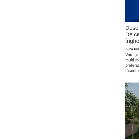
Deser
De ce
înghe
Alina Dr
Vara și
mulți r
prefera
răcorito