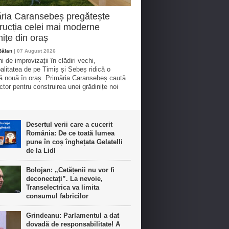
ria Caransebeș pregătește
rucția celei mai moderne
nițe din oraș
Bălan
| 07 August 2026
 de improvizații în clădiri vechi,
alitatea de pe Timiș și Sebeș ridică o
ță nouă în oraș. Primăria Caransebeș caută
ctor pentru construirea unei grădinițe noi
Desertul verii care a cucerit
România: De ce toată lumea
pune în coș înghețata Gelatelli
de la Lidl
Bolojan: „Cetățenii nu vor fi
deconectați”. La nevoie,
Transelectrica va limita
consumul fabricilor
Grindeanu: Parlamentul a dat
dovadă de responsabilitate! A