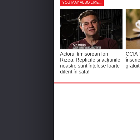
YOU MAY ALSO LIKE...
Actorul timișorean Ion
CCIA 
Rizea: Replicile și acțiunile
înscri
noastre sunt înțelese foarte
gratui
diferit în sală!