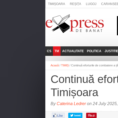
TIMIȘOARA
REȘIȚA
LUGOJ
CARANSE
CS
TM
ACTUALITATE
POLITICA
JUSTITI
REȘIȚA
LUGOJ
ADMINISTRATIE
EXPRESSLIVE
Acasă
/
TIMIȘ
/
Continuă eforturile de combatere a țâ
CARANSEBEȘ
TIMIȘOARA
NAȚIONAL
INTERVIURILE
EXPRESS
Continuă efort
ANINA
SOCIAL
BĂILE HERCULANE
UTILE
Timișoara
BOCŞA
MOLDOVA NOUĂ
By
Caterina Ledrer
on 24 July 2025,
ORAVIȚA
OȚELU ROŞU