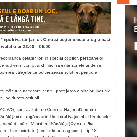
e împotriva țânțarilor. O nouă acțiune este programată
ervalul orar 22:00 – 06:00.
ecomandă cetățenilor, în special copiilor, persoanelor
ice la diverși compuși chimici să evite zonele unde se
pierea utilajelor ce pulverizează soluțiile, pentru a
ate măsurile necesare pentru protejarea albinelor, inclusiv
e, pe durata acțiunii.
AC WG, sunt avizate de Comisia Naţională pentru
ănătăţii şi se regăsesc în Registrul Naţional al Produselor
r-umană de către Ministerul Sănătăţii (Cymina Plus,
 III de toxicitate (pesticide non-agricole), Tip 18