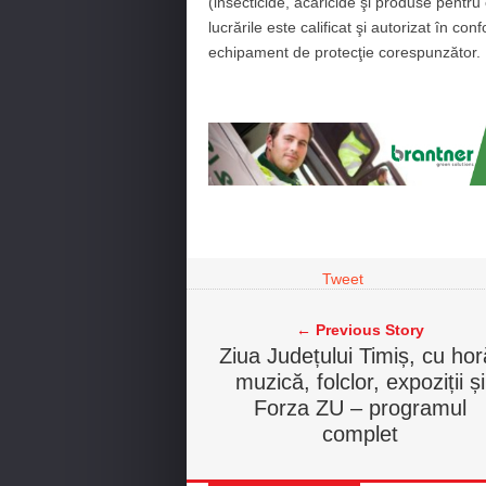
(insecticide, acaricide şi produse pentr
lucrările este calificat şi autorizat în co
echipament de protecţie corespunzător.
Tweet
← Previous Story
Ziua Județului Timiș, cu hor
muzică, folclor, expoziții și
Forza ZU – programul
complet