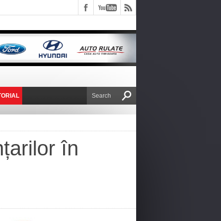
TORIAL
E VICTOR NAFIRU
arilor în