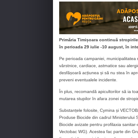
Primăria Timișoara continuă stropiril
în perioada 29 iulie -10 august, în int
Pe perioada campaniei, municipalitatea r
vârstnice, cardiace, astmatice sau alerg
desfășoară acțiunea și să nu stea în apro
preveni eventualele incidente.
În plus, recomandă apicultorilor să ia to
mutarea stupilor în afara zonei de stropir
Substanțele folosite, Cymina și VECTOB
Produse Biocide din cadrul Ministerului S
Biocide avizate pentru profilaxia sanita
Vectobac WG). Acestea fac parte din Grupa