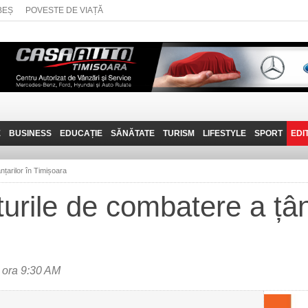
BEȘ
POVESTE DE VIAȚĂ
E
BUSINESS
EDUCAȚIE
SĂNĂTATE
TURISM
LIFESTYLE
SPORT
EDI
JOB-URI
PRIN MUNȚII
POVESTE DE VIAȚĂ
D
BANATULUI
nțarilor în Timișoara
TEHNIT
VISIT CARAȘ-SEVERIN
urile de combatere a țânț
FANTASTICUL BANAT
TRAVEL VLOG
 ora 9:30 AM