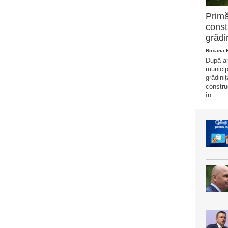
Primă
const
grădi
Roxana 
După ani
municip
grădini
constru
în...