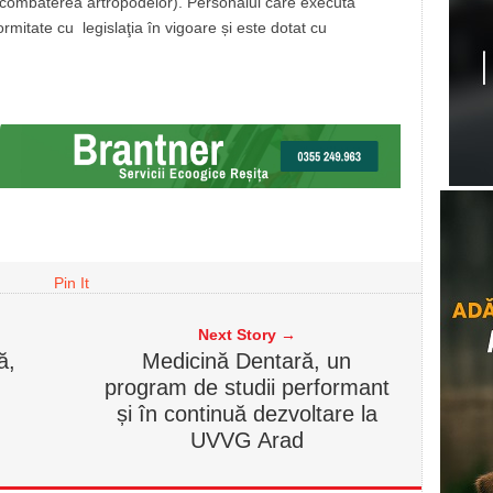
u combaterea artropodelor). Personalul care execută
nformitate cu legislaţia în vigoare și este dotat cu
Pin It
Next Story →
ă,
Medicină Dentară, un
program de studii performant
și în continuă dezvoltare la
UVVG Arad