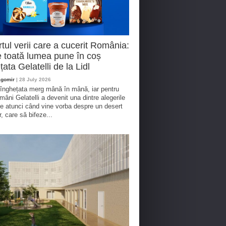
tul verii care a cucerit România:
 toată lumea pune în coș
țata Gelatelli de la Lidl
agomir
| 28 July 2026
 înghețata merg mână în mână, iar pentru
omâni Gelatelli a devenit una dintre alegerile
te atunci când vine vorba despre un desert
r, care să bifeze...