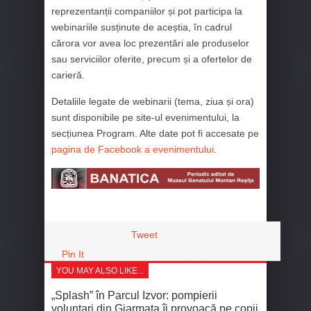
reprezentanții companiilor și pot participa la
webinariile susținute de aceștia, în cadrul
cărora vor avea loc prezentări ale produselor
sau serviciilor oferite, precum și a ofertelor de
carieră.
Detaliile legate de webinarii (tema, ziua și ora)
sunt disponibile pe site-ul evenimentului, la
secțiunea Program. Alte date pot fi accesate pe
pagina de Facebook a evenimentului
.
Tweet
Pin It
YOU MAY ALSO LIKE...
„Splash” în Parcul Izvor: pompierii
voluntari din Giarmata îi provoacă pe copii