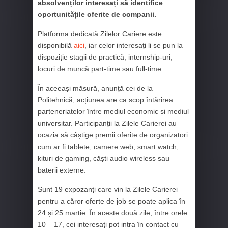
absolvenților interesați să identifice
oportunitățile oferite de companii.
Platforma dedicată Zilelor Cariere este
disponibilă
aici
, iar celor interesați li se pun la
dispoziție stagii de practică, internship-uri,
locuri de muncă part-time sau full-time.
În aceeași măsură, anunță cei de la
Politehnică, acțiunea are ca scop întărirea
parteneriatelor între mediul economic și mediul
universitar. Participanții la Zilele Carierei au
ocazia să câștige premii oferite de organizatori
cum ar fi tablete, camere web, smart watch,
kituri de gaming, căști audio wireless sau
baterii externe.
Sunt 19 expozanți care vin la Zilele Carierei
pentru a căror oferte de job se poate aplica în
24 și 25 martie. În aceste două zile, între orele
10 – 17, cei interesați pot intra în contact cu