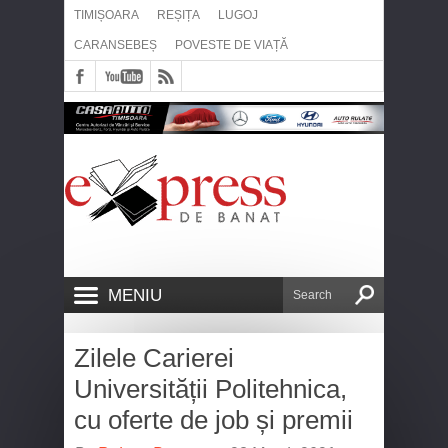
TIMIȘOARA
REȘIȚA
LUGOJ
CARANSEBEȘ
POVESTE DE VIAȚĂ
MENIU
Zilele Carierei
Universității Politehnica,
cu oferte de job și premii