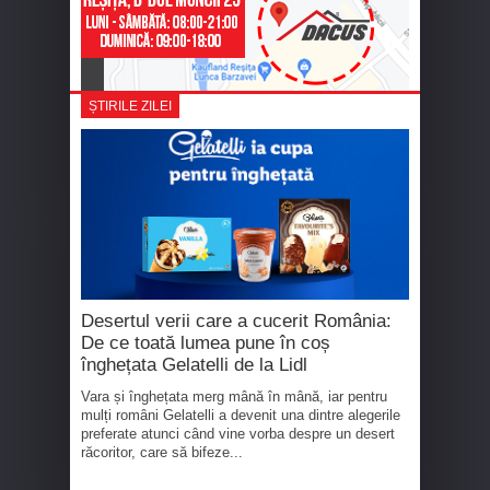
ȘTIRILE ZILEI
Desertul verii care a cucerit România:
De ce toată lumea pune în coș
înghețata Gelatelli de la Lidl
Vara și înghețata merg mână în mână, iar pentru
mulți români Gelatelli a devenit una dintre alegerile
preferate atunci când vine vorba despre un desert
răcoritor, care să bifeze...