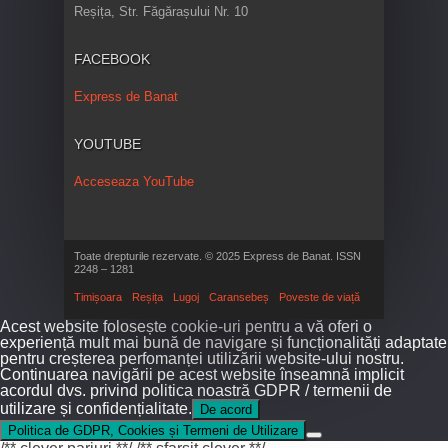
Reșița, Str. Făgărașului Nr. 10
FACEBOOK
Express de Banat
YOUTUBE
Acceseaza YouTube
Toate drepturile rezervate. © 2025 Express de Banat. ISSN
2248 – 1281
Timișoara
Reșița
Lugoj
Caransebeș
Poveste de viață
Acest website folosește cookie-uri pentru a vă oferi o
experiență mult mai bună de navigare și funcționalități adaptate
pentru creșterea perfomanței utilizării website-ului nostru.
Continuarea navigării pe acest website înseamnă implicit
acordul dvs. privind politica noastră GDPR / termenii de
utilizare și confidențialitate.
De acord
Politica de GDPR, Cookies și Termeni de Utilizare