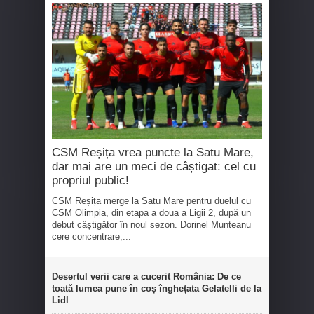
CSM Reșița vrea puncte la Satu Mare,
dar mai are un meci de câștigat: cel cu
propriul public!
CSM Reșița merge la Satu Mare pentru duelul cu
CSM Olimpia, din etapa a doua a Ligii 2, după un
debut câștigător în noul sezon. Dorinel Munteanu
cere concentrare,...
Desertul verii care a cucerit România: De ce
toată lumea pune în coș înghețata Gelatelli de la
Lidl