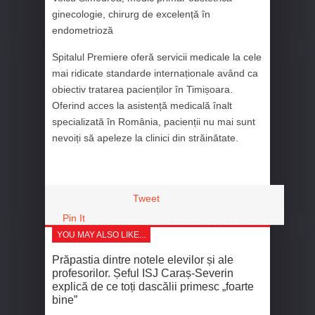
ginecologie, chirurg de excelență în
endometrioză
Spitalul Premiere oferă servicii medicale la cele
mai ridicate standarde internaționale având ca
obiectiv tratarea pacienților în Timișoara.
Oferind acces la asistență medicală înalt
specializată în România, pacienții nu mai sunt
nevoiți să apeleze la clinici din străinătate.
Tweet
Pin It
YOU MAY ALSO LIKE...
Prăpastia dintre notele elevilor și ale
profesorilor. Șeful ISJ Caraș-Severin
explică de ce toți dascălii primesc „foarte
bine”