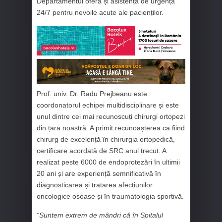
Departamentul oferă și asistență de urgență
24/7 pentru nevoile acute ale pacienților.
Prof. univ. Dr. Radu Prejbeanu este
coordonatorul echipei multidisciplinare și este
unul dintre cei mai recunoscuți chirurgi ortopezi
din țara noastră. A primit recunoașterea ca fiind
chirurg de excelență în chirurgia ortopedică,
certificare acordată de SRC anul trecut. A
realizat peste 6000 de endoprotezări în ultimii
20 ani și are experiență semnificativă în
diagnosticarea și tratarea afecțiunilor
oncologice osoase și în traumatologia sportivă.
“Suntem extrem de mândri că în Spitalul