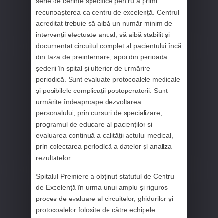
serie de cerințe specifice pentru a primi
recunoașterea ca centru de excelență. Centrul
acreditat trebuie să aibă un număr minim de
intervenții efectuate anual, să aibă stabilit și
documentat circuitul complet al pacientului încă
din faza de preinternare, apoi din perioada
șederii în spital și ulterior de urmărire
periodică. Sunt evaluate protocoalele medicale
și posibilele complicații postoperatorii. Sunt
urmărite îndeaproape dezvoltarea
personalului, prin cursuri de specializare,
programul de educare al pacienților și
evaluarea continuă a calității actului medical,
prin colectarea periodică a datelor și analiza
rezultatelor.
Spitalul Premiere a obținut statutul de Centru
de Excelență în urma unui amplu și riguros
proces de evaluare al circuitelor, ghidurilor și
protocoalelor folosite de către echipele