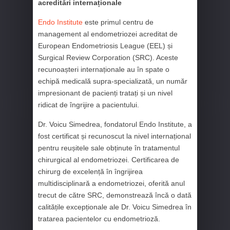
acreditări internaționale
Endo Institute
este primul centru de
management al endometriozei acreditat de
European Endometriosis League (EEL) și
Surgical Review Corporation (SRC). Aceste
recunoașteri internaționale au în spate o
echipă medicală supra-specializată, un număr
impresionant de pacienți tratați și un nivel
ridicat de îngrijire a pacientului.
Dr. Voicu Simedrea, fondatorul Endo Institute, a
fost certificat și recunoscut la nivel internațional
pentru reușitele sale obținute în tratamentul
chirurgical al endometriozei. Certificarea de
chirurg de excelență în îngrijirea
multidisciplinară a endometriozei, oferită anul
trecut de către SRC, demonstrează încă o dată
calitățile excepționale ale Dr. Voicu Simedrea în
tratarea pacientelor cu endometrioză.