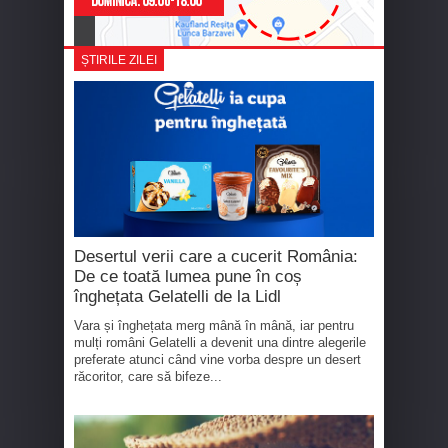
ȘTIRILE ZILEI
Desertul verii care a cucerit România:
De ce toată lumea pune în coș
înghețata Gelatelli de la Lidl
Vara și înghețata merg mână în mână, iar pentru
mulți români Gelatelli a devenit una dintre alegerile
preferate atunci când vine vorba despre un desert
răcoritor, care să bifeze...