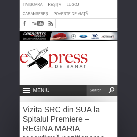
TIMIȘOARA
REȘIȚA
LUGOJ
CARANSEBEȘ
POVESTE DE VIAȚĂ
MENIU
Vizita SRC din SUA la
Spitalul Premiere –
REGINA MARIA