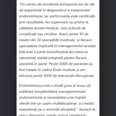
“Un centru de excelentă presupune ani de zile
de experiență în diagnosticul și tratamentul
endometriozei, iar performanța este certificată
prin rezultatele net superioare cu privire la
calitatea actului medical, rata scăzută de
complicații sau recidive. Avem peste 30 de
medici din 10 specialități medicale, și fiecare
specialitate implicată în managementul acestei
boli este o parte semnificativă din ceea ce
reprezintă soluția integrată pentru fiecare
pacientă în parte. Peste 5000 de paciente au
fost tratate în cadrul Endo Institute și am
efectuat peste 3000 de intervenții chirurgicale.
Endometrioza este o boală grea și vreau să
subliniez complexitatea managementului
endometriozei și necesitatea unei îngrijiri
oferite într-un cadru multidisciplinar, cu medici
specializați pe o anumită disciplină.”
declară dr.
Voicu Simedrea, medic primar obstetrică-