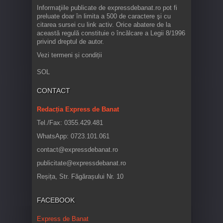
Informaţiile publicate de expressdebanat.ro pot fi
preluate doar în limita a 500 de caractere şi cu
citarea sursei cu link activ. Orice abatere de la
această regulă constituie o încălcare a Legii 8/1996
privind dreptul de autor.
Vezi termeni și condiții
SOL
CONTACT
Redacția Express de Banat
Tel./Fax: 0355.429.481
WhatsApp: 0723.101.061
contact@expressdebanat.ro
publicitate@expressdebanat.ro
Reșița, Str. Făgărașului Nr. 10
FACEBOOK
Express de Banat