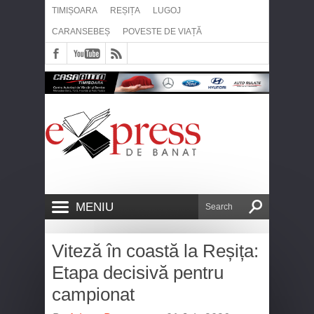
TIMIȘOARA
REȘIȚA
LUGOJ
CARANSEBEȘ
POVESTE DE VIAȚĂ
MENIU
Viteză în coastă la Reșița:
Etapa decisivă pentru
campionat