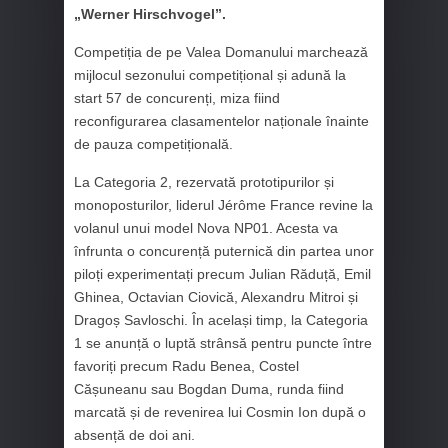
„Werner Hirschvogel”.
Competiția de pe Valea Domanului marchează
mijlocul sezonului competițional și adună la
start 57 de concurenți, miza fiind
reconfigurarea clasamentelor naționale înainte
de pauza competițională.
La Categoria 2, rezervată prototipurilor și
monoposturilor, liderul Jérôme France revine la
volanul unui model Nova NP01. Acesta va
înfrunta o concurență puternică din partea unor
piloți experimentați precum Julian Răduță, Emil
Ghinea, Octavian Ciovică, Alexandru Mitroi și
Dragoș Savloschi. În același timp, la Categoria
1 se anunță o luptă strânsă pentru puncte între
favoriți precum Radu Benea, Costel
Cășuneanu sau Bogdan Duma, runda fiind
marcată și de revenirea lui Cosmin Ion după o
absență de doi ani.