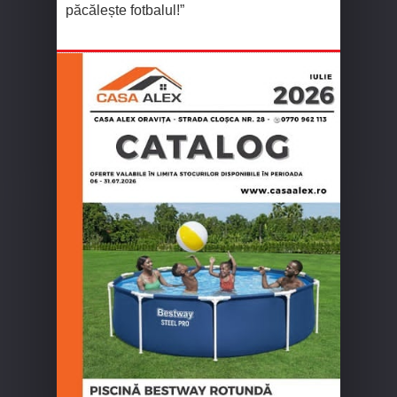
păcălește fotbalul!”