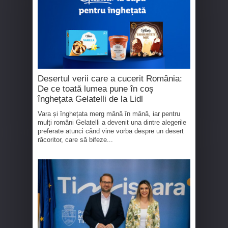
Desertul verii care a cucerit România:
De ce toată lumea pune în coș
înghețata Gelatelli de la Lidl
Vara și înghețata merg mână în mână, iar pentru
mulți români Gelatelli a devenit una dintre alegerile
preferate atunci când vine vorba despre un desert
răcoritor, care să bifeze...