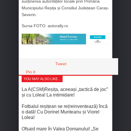
susținerea autorităților locale prin Primăria
Municipiului Reșița și Consiliul Județean Caraș-
Severin.
Sursa FOTO: autorally.ro
Tweet
Pin It
YOU MAY ALSO LIKE...
La A(CSM)Reșița, aceeași „tactică de joc”
și cu Lolea! La intimidare!
Fotbalul reșițean se re(reinventează) încă
o dată! Cu Dorinel Munteanu și Viorel
Lolea!
Ofsaid mare în Valea Domanului! „Se