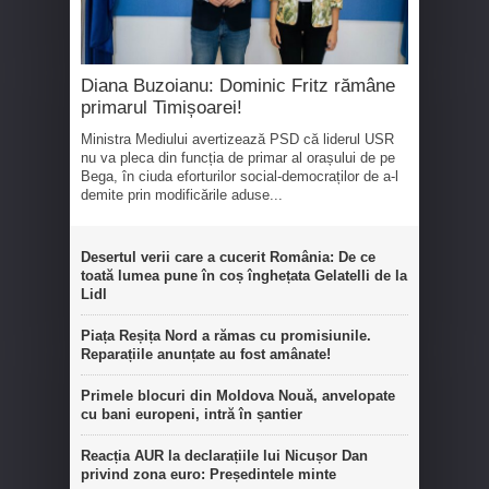
Diana Buzoianu: Dominic Fritz rămâne
primarul Timișoarei!
Ministra Mediului avertizează PSD că liderul USR
nu va pleca din funcția de primar al orașului de pe
Bega, în ciuda eforturilor social-democraților de a-l
demite prin modificările aduse...
Desertul verii care a cucerit România: De ce
toată lumea pune în coș înghețata Gelatelli de la
Lidl
Piața Reșița Nord a rămas cu promisiunile.
Reparațiile anunțate au fost amânate!
Primele blocuri din Moldova Nouă, anvelopate
cu bani europeni, intră în șantier
Reacția AUR la declarațiile lui Nicușor Dan
privind zona euro: Președintele minte