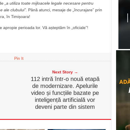
 de
„a utiliza toate mijloacele legale necesare pentru
me ale clubului”.
Până atunci, mesaje de „încurajare” prin
ra, în Timișoara!
 se apropie perioada lor. Vă așteptăm în „oficiale”!
Pin It
Next Story →
112 intră într-o nouă etapă
de modernizare. Apelurile
video și funcțiile bazate pe
inteligență artificială vor
deveni parte din sistem