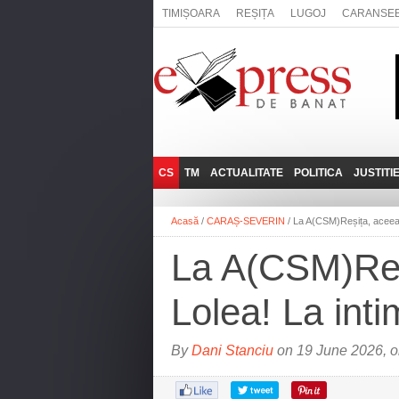
TIMIȘOARA
REȘIȚA
LUGOJ
CARANSE
CS
TM
ACTUALITATE
POLITICA
JUSTITI
REȘIȚA
LUGOJ
ADMINISTRATIE
EXPRESSLIVE
Acasă
/
CARAȘ-SEVERIN
/
La A(CSM)Reșița, aceeași 
CARANSEBEȘ
TIMIȘOARA
NAȚIONAL
INTERVIURILE
EXPRESS
La A(CSM)Reși
ANINA
SOCIAL
BĂILE HERCULANE
UTILE
Lolea! La inti
BOCŞA
MOLDOVA NOUĂ
By
Dani Stanciu
on 19 June 2026, o
ORAVIȚA
OȚELU ROŞU