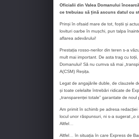
Oficialii din Valea Domanului încearc
ce trebuiau să țină ascuns datul cu s
Prinși în ofsaid mare de tot, foștii și act
lovituri oarbe în mușchi, pun talpa înai
aflarea adevărului!
Prestația rosso-nerilor din teren s-a văzu
mult mai important. De asta trag cu toții, 
Domanului! Să nu cumva să mai „transpire
A(CSM) Reșița.
Legat de angajările duble, de clauzele de 
și toate celelalte întrebări ridicate de E
„transparenței totale” garantate de noul 
Am primit în schimb pe adresa redacției o
locul unor răspunsuri, ni s-a sugerat
„o s
Altfel…
Altfel… în situația în care Express de B