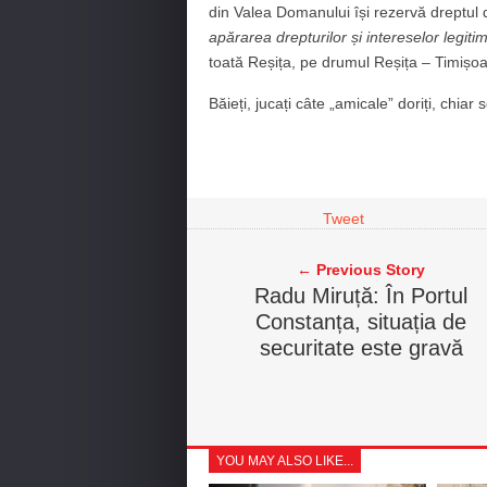
din Valea Domanului își rezervă dreptul
apărarea drepturilor și intereselor legiti
toată Reșița, pe drumul Reșița – Timișoa
Băieți, jucați câte „amicale” doriți, chiar
Tweet
← Previous Story
Radu Miruță: În Portul
Constanța, situația de
securitate este gravă
YOU MAY ALSO LIKE...