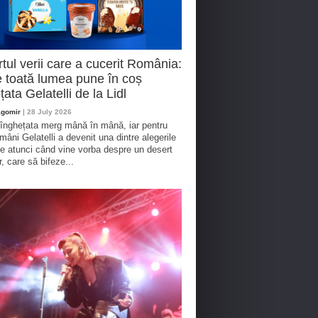
tul verii care a cucerit România:
 toată lumea pune în coș
țata Gelatelli de la Lidl
agomir
| 28 July 2026
 înghețata merg mână în mână, iar pentru
omâni Gelatelli a devenit una dintre alegerile
te atunci când vine vorba despre un desert
r, care să bifeze...