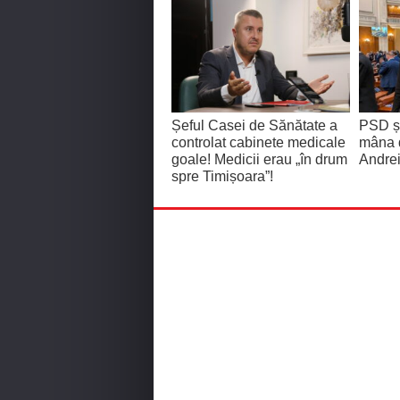
Șeful Casei de Sănătate a
PSD și
controlat cabinete medicale
mâna 
goale! Medicii erau „în drum
Andrei
spre Timișoara”!