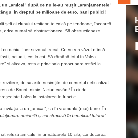
ă un „amical” după ce nu le-au reușit „aranjamentele”
tângul în dreptul pe milioane de euro, bani publici!
ualii șefi ai clubului reșițean te calcă pe tendoane, încearcă
nte, orice numai să obstrucționeze. Să obstrucționeze
t cu ochiul liber sezonul trecut. Ce nu s-a văzut e însă
foștii, actualii, cot la cot. Să rămână totul în Valea
” și altceva, asta e principala preocupare astăzi la
reziliere, de salariile nesimțite, de comerțul nefiscalizat
xpress de Banat, nimic. Niciun cuvânt! În ciuda
președinte Lolea la instalarea în funcție.
 invitație la un „amical”, ca în vremurile (mai) bune. În
oluționare amiabilă și constructivă în beneficiul tuturor”.
anat refuză amicalul în următoarele 10 zile, conducerea