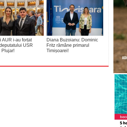
 AUR i-au forțat
Diana Buzoianu: Dominic
deputatului USR
Fritz rămâne primarul
 Plujar!
Timișoarei!