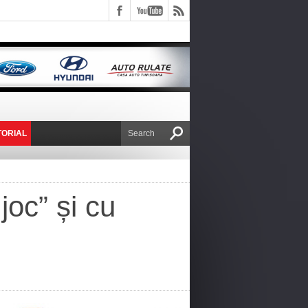
TORIAL
E VICTOR NAFIRU
joc” și cu