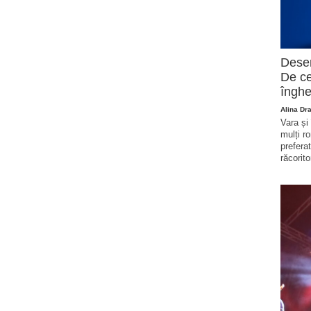
Deser
De ce
înghe
Alina Dr
Vara și
mulți r
prefera
răcorito