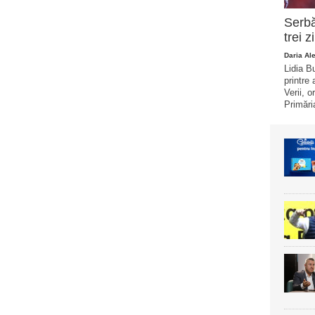
Serbă
trei z
Daria Al
Lidia B
printre 
Verii, 
Primăria