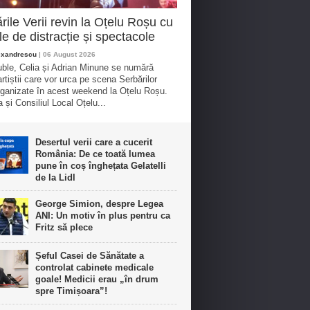
rile Verii revin la Oțelu Roșu cu
ile de distracție și spectacole
exandrescu
| 06 August 2026
uble, Celia și Adrian Minune se numără
artiștii care vor urca pe scena Serbărilor
organizate în acest weekend la Oțelu Roșu.
 și Consiliul Local Oțelu...
Desertul verii care a cucerit
România: De ce toată lumea
pune în coș înghețata Gelatelli
de la Lidl
George Simion, despre Legea
ANI: Un motiv în plus pentru ca
Fritz să plece
Șeful Casei de Sănătate a
controlat cabinete medicale
goale! Medicii erau „în drum
spre Timișoara”!