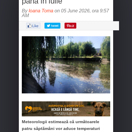
până în iulie
By
Ioana Toma
on 05 June 2026, ora 9:57
AM
Meteorologii estimează că următoarele
patru săptămâni vor aduce temperaturi