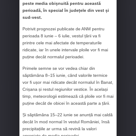
peste media obișnuită pentru această
perioadă, în special în județele din vest și
sud-vest.
Potrivit prognozei publicate de ANM pentru
perioada 8 iunie – 6 iulie, vestul țării va fi
printre cele mai afectate de temperaturile
ridicate, iar în unele intervale ploile vor fi mai
puține decât normalul perioadei.
Primele semne se vor vedea chiar din
săptămâna 8–15 iunie, când valorile termice
vor fi ușor mai ridicate decât normalul în Banat,
Crișana și restul regiunilor vestice. În același
timp, meteorologii estimează că ploile vor fi mai
puține decât de obicei în această parte a țării.
Și săptămâna 15–22 iunie se anunță mai caldă
decât în mod normal în vestul României, însă
precipitațiile ar urma să revină la valori
apropiate de media perioadei.