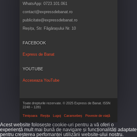
WhatsApp: 0723.101.061
contact@expressdebanat.ro
publicitate@expressdebanat.ro
Reșița, Str. Făgărașului Nr. 10
FACEBOOK
Express de Banat
YOUTUBE
Acceseaza YouTube
Toate drepturile rezervate. © 2025 Express de Banat. ISSN
2248 – 1281
Timișoara
Reșița
Lugoj
Caransebeș
Poveste de viață
Acest website folosește cookie-uri pentru a vă oferi o
experiență mult mai bună de navigare și funcționalități adaptate
pentru creșterea perfomanței utilizării website-ului nostru.