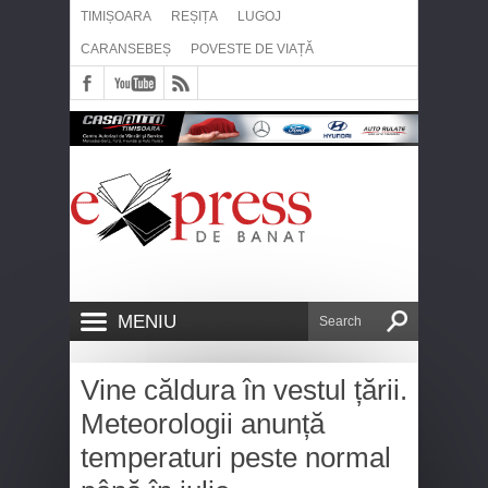
TIMIȘOARA
REȘIȚA
LUGOJ
CARANSEBEȘ
POVESTE DE VIAȚĂ
MENIU
Vine căldura în vestul țării.
Meteorologii anunță
temperaturi peste normal