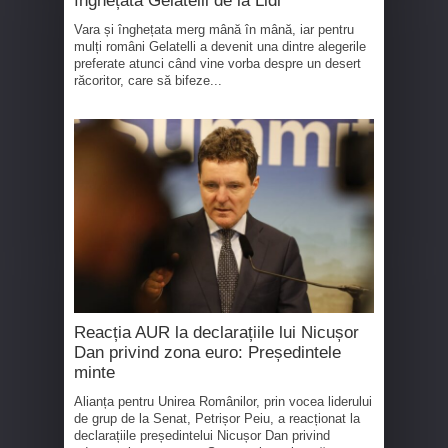
înghețata Gelatelli de la Lidl
Vara și înghețata merg mână în mână, iar pentru
mulți români Gelatelli a devenit una dintre alegerile
preferate atunci când vine vorba despre un desert
răcoritor, care să bifeze...
Reacția AUR la declarațiile lui Nicușor
Dan privind zona euro: Președintele
minte
Alianța pentru Unirea Românilor, prin vocea liderului
de grup de la Senat, Petrișor Peiu, a reacționat la
declarațiile președintelui Nicușor Dan privind