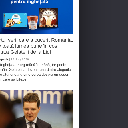
tul verii care a cucerit România:
 toată lumea pune în coș
țata Gelatelli de la Lidl
agomir
| 28 July 2026
 înghețata merg mână în mână, iar pentru
omâni Gelatelli a devenit una dintre alegerile
te atunci când vine vorba despre un desert
r, care să bifeze...