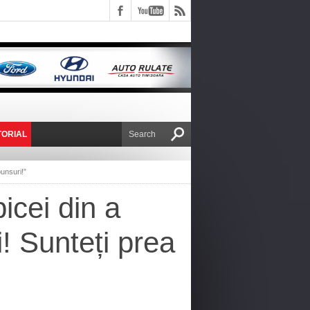
TORIAL
E VICTOR NAFIRU
punsuri!”
icei din a
i! Sunteți prea