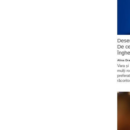
Deser
De ce
înghe
Alina Dr
Vara și
mulți r
prefera
răcorito