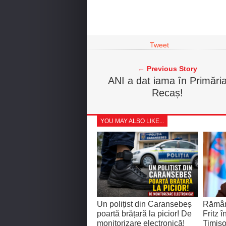
Tweet
← Previous Story
ANI a dat iama în Primări
Recaș!
YOU MAY ALSO LIKE...
Un polițist din Caransebeș
Rămân
poartă brățară la picior! De
Fritz î
monitorizare electronică!
Timișo