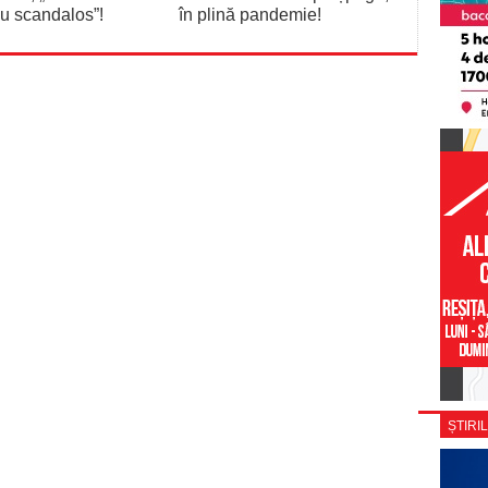
iu scandalos”!
în plină pandemie!
ȘTIRIL