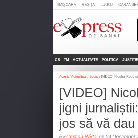
TIMIȘOARA
REȘIȚA
LUGOJ
CARANSE
CS
TM
ACTUALITATE
POLITICA
JUSTITI
REȘIȚA
LUGOJ
ADMINISTRATIE
EXPRESSLIVE
Acasă
/
Actualitate
/
Social
/
[VIDEO] Nicolae Robu și-a
CARANSEBEȘ
TIMIȘOARA
NAȚIONAL
INTERVIURILE
EXPRESS
[VIDEO] Nicol
ANINA
SOCIAL
BĂILE HERCULANE
UTILE
jigni jurnaliș
BOCŞA
MOLDOVA NOUĂ
jos să vă dau
ORAVIȚA
OȚELU ROŞU
By
Cristian Rădoi
on 04 December 2