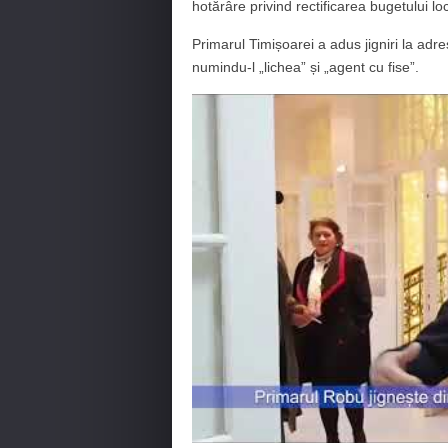
hotărâre privind rectificarea bugetului loc
Primarul Timișoarei a adus jigniri la adr
numindu-l „lichea” și „agent cu fise”.