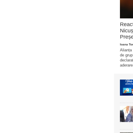
Reacț
Nicuș
Preșe
Ioana T
Alianța
de grup
declara
aderare