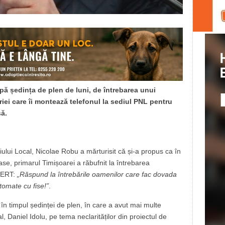
upă ședința de plen de luni, de întrebarea unui
măriei care îi montează telefonul la sediul PNL pentru
să.
liului Local, Nicolae Robu a mărturisit că și-a propus ca în
ase, primarul Timișoarei a răbufnit la întrebarea
ALERT:
„Răspund la întrebările oamenilor care fac dovada
tomate cu fise!”
.
 în timpul ședinței de plen, în care a avut mai multe
l, Daniel Idolu, pe tema neclarităților din proiectul de