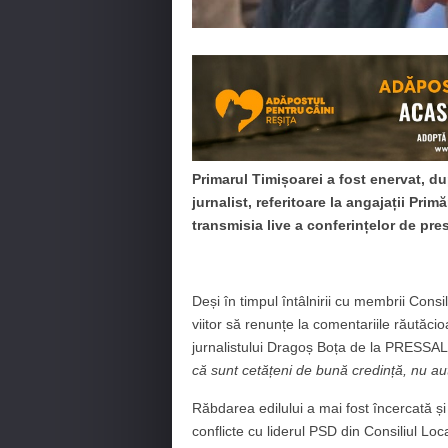
Primarul Timișoarei a fost enervat, d
jurnalist, referitoare la angajații Pri
transmisia live a conferințelor de pre
Deși în timpul întâlnirii cu membrii Consi
viitor să renunțe la comentariile răutăcio
jurnalistului Dragoș Boța de la PRESS
că sunt cetățeni de bună credință, nu au
Răbdarea edilului a mai fost încercată și
conflicte cu liderul PSD din Consiliul Loca