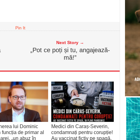
Pin It
Next Story →
a
„Pot ce poți și tu, angajează-
mă!”
erea lui Dominic
Medici din Caraș-Severin,
n funcția de primar al
condamnați pentru corupție!
arei, „un abuz în
Au vaccinat fictiv pe șpagă,