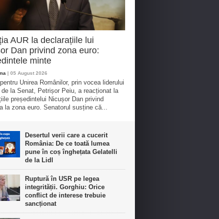
ia AUR la declarațiile lui
or Dan privind zona euro:
dintele minte
oma
| 05 August 2026
 pentru Unirea Românilor, prin vocea liderului
 de la Senat, Petrișor Peiu, a reacționat la
țiile președintelui Nicușor Dan privind
a la zona euro. Senatorul susține că...
Desertul verii care a cucerit
România: De ce toată lumea
pune în coș înghețata Gelatelli
de la Lidl
Ruptură în USR pe legea
integrității. Gorghiu: Orice
conflict de interese trebuie
sancționat