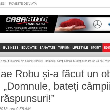
BEȘ
POVESTE DE VIAȚĂ
E
BUSINESS
EDUCAȚIE
SĂNĂTATE
TURISM
LIFESTYLE
SPORT
EDI
JOB-URI
PRIN MUNȚII
POVESTE DE VIAȚĂ
D
BANATULUI
 făcut un obicei din a jigni jurnaliștii: „Domnule, bateți câmpii! Sunteți prea jos să vă dau răs
TEHNIT
VISIT CARAȘ-SEVERIN
ae Robu și-a făcut un ob
FANTASTICUL BANAT
tii: „Domnule, bateți câmpi
TRAVEL VLOG
 răspunsuri!”
018, ora 9:58 AM