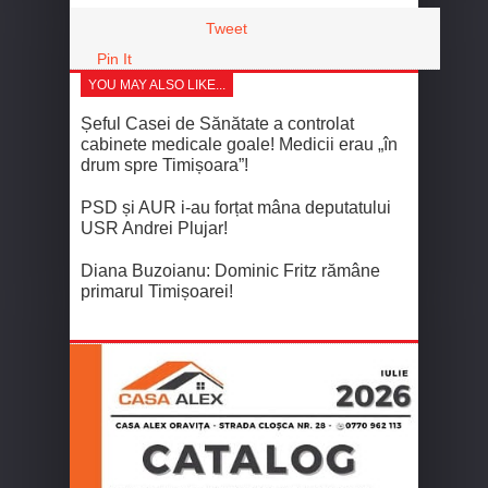
Tweet
Pin It
YOU MAY ALSO LIKE...
Șeful Casei de Sănătate a controlat
cabinete medicale goale! Medicii erau „în
drum spre Timișoara”!
PSD și AUR i-au forțat mâna deputatului
USR Andrei Plujar!
Diana Buzoianu: Dominic Fritz rămâne
primarul Timișoarei!