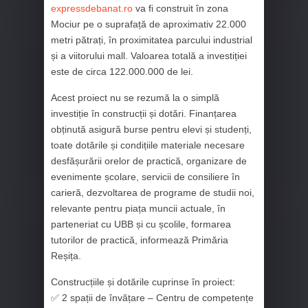
expressdebanat.ro
va fi construit în zona
Mociur pe o suprafață de aproximativ 22.000
metri pătrați, în proximitatea parcului industrial
și a viitorului mall. Valoarea totală a investiției
este de circa 122.000.000 de lei.
Acest proiect nu se rezumă la o simplă
investiție în construcții și dotări. Finanțarea
obținută asigură burse pentru elevi și studenți,
toate dotările și condițiile materiale necesare
desfășurării orelor de practică, organizare de
evenimente școlare, servicii de consiliere în
carieră, dezvoltarea de programe de studii noi,
relevante pentru piața muncii actuale, în
parteneriat cu UBB și cu școlile, formarea
tutorilor de practică, informează Primăria
Reșița.
Construcțiile și dotările cuprinse în proiect:
✅ 2 spații de învățare – Centru de competențe