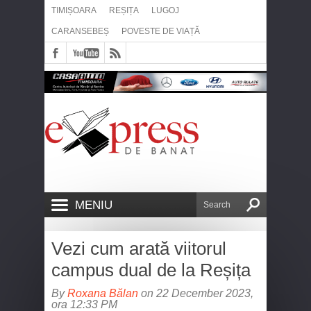
TIMIȘOARA
REȘIȚA
LUGOJ
CARANSEBEȘ
POVESTE DE VIAȚĂ
MENIU
Vezi cum arată viitorul
campus dual de la Reșița
By
Roxana Bălan
on 22 December 2023,
ora 12:33 PM