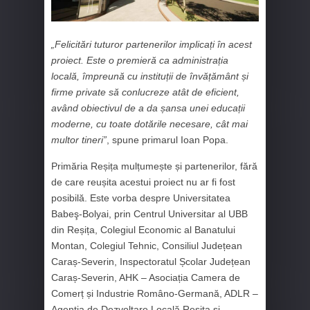
„Felicitări tuturor partenerilor implicați în acest
proiect. Este o premieră ca administrația
locală, împreună cu instituții de învățământ și
firme private să conlucreze atât de eficient,
având obiectivul de a da șansa unei educații
moderne, cu toate dotările necesare, cât mai
multor tineri”
, spune primarul Ioan Popa.
Primăria Reșița mulțumește și partenerilor, fără
de care reușita acestui proiect nu ar fi fost
posibilă. Este vorba despre Universitatea
Babeş-Bolyai, prin Centrul Universitar al UBB
din Reșița, Colegiul Economic al Banatului
Montan, Colegiul Tehnic, Consiliul Județean
Caraș-Severin, Inspectoratul Școlar Județean
Caraș-Severin, AHK – Asociația Camera de
Comerț și Industrie Româno-Germană, ADLR –
Agenția de Dezvoltare Locală Reșița și