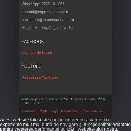
WhatsApp: 0723.101.061
contact@expressdebanat.ro
publicitate@expressdebanat.ro
Reșița, Str. Făgărașului Nr. 10
FACEBOOK
Express de Banat
YOUTUBE
Acceseaza YouTube
Toate drepturile rezervate. © 2025 Express de Banat. ISSN
2248 – 1281
Timișoara
Reșița
Lugoj
Caransebeș
Poveste de viață
Acest website folosește cookie-uri pentru a vă oferi o
experiență mult mai bună de navigare și funcționalități adaptate
pentru creșterea perfomanței utilizării website-ului nostru.