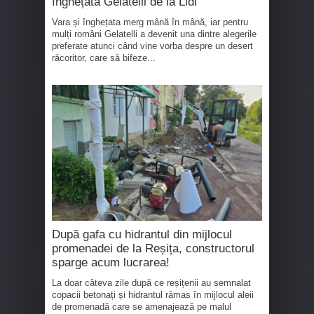
înghețata Gelatelli de la Lidl
Vara și înghețata merg mână în mână, iar pentru
mulți români Gelatelli a devenit una dintre alegerile
preferate atunci când vine vorba despre un desert
răcoritor, care să bifeze...
După gafa cu hidrantul din mijlocul
promenadei de la Reșița, constructorul
sparge acum lucrarea!
La doar câteva zile după ce reșițenii au semnalat
copacii betonați și hidrantul rămas în mijlocul aleii
de promenadă care se amenajează pe malul