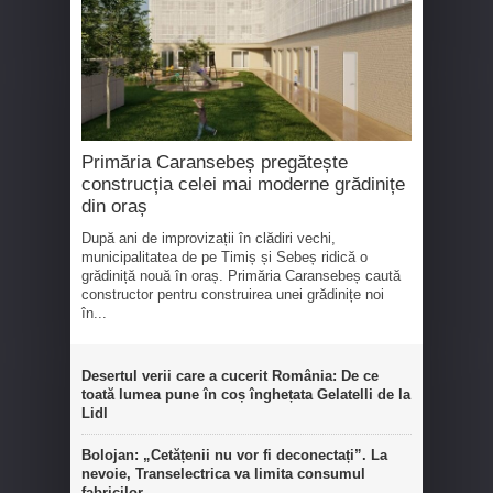
Primăria Caransebeș pregătește
construcția celei mai moderne grădinițe
din oraș
După ani de improvizații în clădiri vechi,
municipalitatea de pe Timiș și Sebeș ridică o
grădiniță nouă în oraș. Primăria Caransebeș caută
constructor pentru construirea unei grădinițe noi
în...
Desertul verii care a cucerit România: De ce
toată lumea pune în coș înghețata Gelatelli de la
Lidl
Bolojan: „Cetățenii nu vor fi deconectați”. La
nevoie, Transelectrica va limita consumul
fabricilor