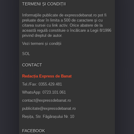
TERMENI ȘI CONDIȚII
Informaţiile publicate de expressdebanat.ro pot fi
preluate doar în limita a 500 de caractere şi cu
citarea sursei cu link activ. Orice abatere de la
această regulă constituie o încălcare a Legii 8/1996
privind dreptul de autor.
Vezi termeni și condiții
SOL
CONTACT
Redacția Express de Banat
Tel./Fax: 0355.429.481
WhatsApp: 0723.101.061
contact@expressdebanat.ro
publicitate@expressdebanat.ro
Reșița, Str. Făgărașului Nr. 10
FACEBOOK