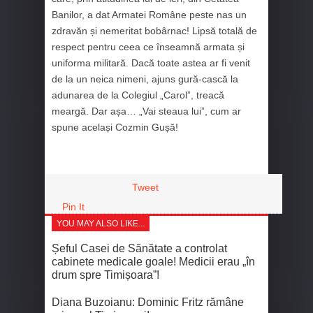
Banilor, a dat Armatei Române peste nas un
zdravăn și nemeritat bobârnac! Lipsă totală de
respect pentru ceea ce înseamnă armata și
uniforma militară. Dacă toate astea ar fi venit
de la un neica nimeni, ajuns gură-cască la
adunarea de la Colegiul „Carol”, treacă
meargă. Dar așa… „Vai steaua lui”, cum ar
spune același Cozmin Gușă!
Tweet
Pin It
YOU MAY ALSO LIKE...
Șeful Casei de Sănătate a controlat
cabinete medicale goale! Medicii erau „în
drum spre Timișoara”!
Diana Buzoianu: Dominic Fritz rămâne