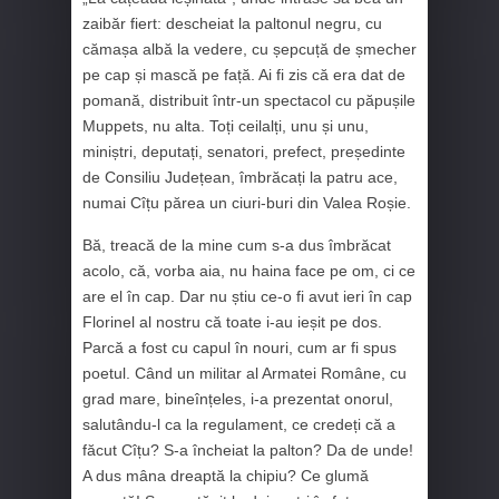
zaibăr fiert: descheiat la paltonul negru, cu
cămașa albă la vedere, cu șepcuță de șmecher
pe cap și mască pe față. Ai fi zis că era dat de
pomană, distribuit într-un spectacol cu păpușile
Muppets, nu alta. Toți ceilalți, unu și unu,
miniștri, deputați, senatori, prefect, președinte
de Consiliu Județean, îmbrăcați la patru ace,
numai Cîțu părea un ciuri-buri din Valea Roșie.
Bă, treacă de la mine cum s-a dus îmbrăcat
acolo, că, vorba aia, nu haina face pe om, ci ce
are el în cap. Dar nu știu ce-o fi avut ieri în cap
Florinel al nostru că toate i-au ieșit pe dos.
Parcă a fost cu capul în nouri, cum ar fi spus
poetul. Când un militar al Armatei Române, cu
grad mare, bineînțeles, i-a prezentat onorul,
salutându-l ca la regulament, ce credeți că a
făcut Cîțu? S-a încheiat la palton? Da de unde!
A dus mâna dreaptă la chipiu? Ce glumă