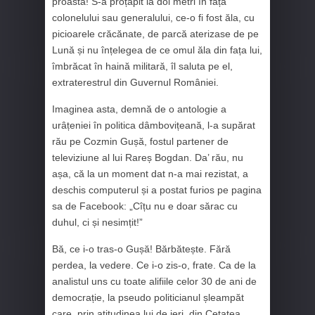
proastă! S-a proțăpit la doi metri în fața
colonelului sau generalului, ce-o fi fost ăla, cu
picioarele crăcănate, de parcă aterizase de pe
Lună și nu înțelegea de ce omul ăla din fața lui,
îmbrăcat în haină militară, îl saluta pe el,
extraterestrul din Guvernul României.
Imaginea asta, demnă de o antologie a
urâțeniei în politica dâmbovițeană, l-a supărat
rău pe Cozmin Gușă, fostul partener de
televiziune al lui Rareș Bogdan. Da’ rău, nu
așa, că la un moment dat n-a mai rezistat, a
deschis computerul și a postat furios pe pagina
sa de Facebook: „Cîțu nu e doar sărac cu
duhul, ci și nesimțit!”
Bă, ce i-o tras-o Gușă! Bărbătește. Fără
perdea, la vedere. Ce i-o zis-o, frate. Ca de la
analistul uns cu toate alifiile celor 30 de ani de
democrație, la pseudo politicianul șleampăt
care, prin atitudinea lui de ieri, din Cetatea