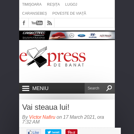
TIMIȘOARA
REȘIȚA
LUGOJ
CARANSEBEȘ
POVESTE DE VIAȚĂ
MENIU
Vai steaua lui!
By
Victor Nafiru
on 17 March 2021, ora
7:32 AM