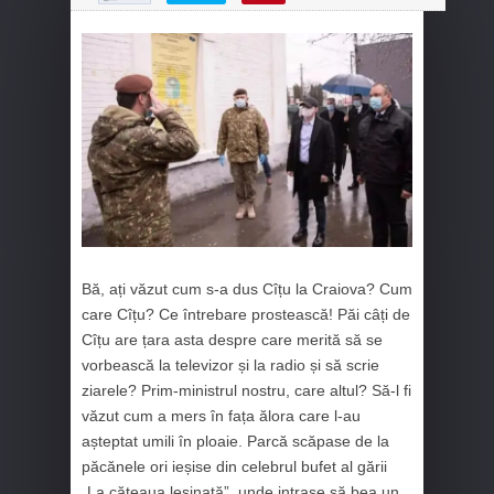
Bă, ați văzut cum s-a dus Cîțu la Craiova? Cum
care Cîțu? Ce întrebare prostească! Păi câți de
Cîțu are țara asta despre care merită să se
vorbească la televizor și la radio și să scrie
ziarele? Prim-ministrul nostru, care altul? Să-l fi
văzut cum a mers în fața ălora care l-au
așteptat umili în ploaie. Parcă scăpase de la
păcănele ori ieșise din celebrul bufet al gării
„La cățeaua leșinată”, unde intrase să bea un