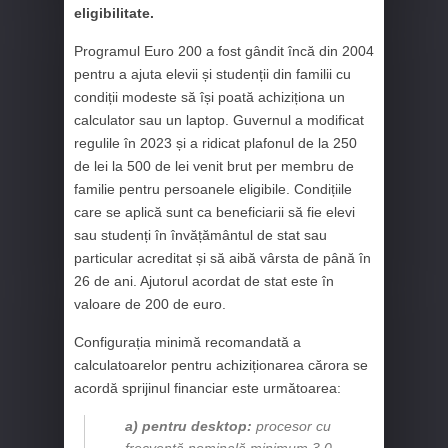
eligibilitate.
Programul Euro 200 a fost gândit încă din 2004
pentru a ajuta elevii și studenții din familii cu
condiții modeste să își poată achiziționa un
calculator sau un laptop. Guvernul a modificat
regulile în 2023 și a ridicat plafonul de la 250
de lei la 500 de lei venit brut per membru de
familie pentru persoanele eligibile. Condițiile
care se aplică sunt ca beneficiarii să fie elevi
sau studenți în învățământul de stat sau
particular acreditat și să aibă vârsta de până în
26 de ani. Ajutorul acordat de stat este în
valoare de 200 de euro.
Configurația minimă recomandată a
calculatoarelor pentru achiziționarea cărora se
acordă sprijinul financiar este următoarea:
a) pentru desktop:
procesor cu
frecvență nominală minimum 3.0