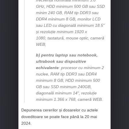
GHz, HDD minimum 500 GB sau SSD
minim 240 GB, RAM tip DDR3 sau
DDR4 minimum 8 GB, monitor LCD
sau LED cu diagonală minimum 18.5“
și rezoluție minimum 1920 x
1080, tastatură, mouse optic, cameră
WEB;
b) pentru laptop sau notebook,
ultrabook sau dispozitive
echivalente
: procesor cu minimum 2
nuclee, RAM tip DDR3 sau DDR4
minimum 8 GB, HDD minimum 500
GB sau SSD minimum 240GB,
diagonală minimum 14“, rezoluție
minimum 1.366 x 768, cameră WEB.
Depunerea cererilor și dosarelor cu actele
doveditoare se poate face până la 20 mai
2024.