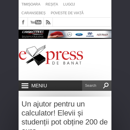
TIMIȘOARA
REȘIȚA
LUGOJ
CARANSEBEȘ
POVESTE DE VIAȚĂ
MENIU
Un ajutor pentru un
calculator! Elevii și
studenții pot obține 200 de