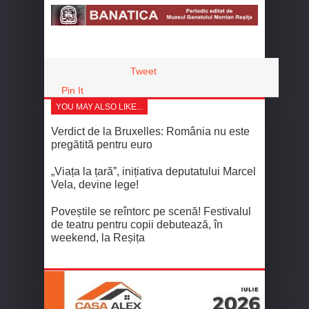
Tweet
Pin It
YOU MAY ALSO LIKE...
Verdict de la Bruxelles: România nu este
pregătită pentru euro
„Viața la țară”, inițiativa deputatului Marcel
Vela, devine lege!
Poveștile se reîntorc pe scenă! Festivalul
de teatru pentru copii debutează, în
weekend, la Reșița