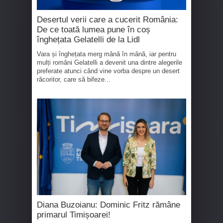
Desertul verii care a cucerit România:
De ce toată lumea pune în coș
înghețata Gelatelli de la Lidl
Vara și înghețata merg mână în mână, iar pentru
mulți români Gelatelli a devenit una dintre alegerile
preferate atunci când vine vorba despre un desert
răcoritor, care să bifeze...
Diana Buzoianu: Dominic Fritz rămâne
primarul Timișoarei!