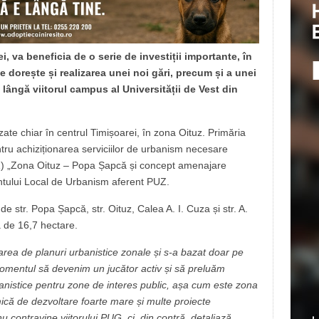
i, va beneficia de o serie de investiții importante, în
e dorește și realizarea unei noi gări, precum și a unei
 lângă viitorul campus al Universității de Vest din
izate chiar în centrul Timișoarei, în zona Oituz. Primăria
ntru achiziționarea serviciilor de urbanism necesare
UZ) „Zona Oituz – Popa Șapcă și concept amenajare
tului Local de Urbanism aferent PUZ.
de str. Popa Șapcă, str. Oituz, Calea A. I. Cuza și str. A.
ă de 16,7 hectare.
borarea de planuri urbanistice zonale și s-a bazat doar pe
 momentul să devenim un jucător activ și să preluăm
banistice pentru zone de interes public, așa cum este zona
că de dezvoltare foarte mare și multe proiecte
u contravine viitorului PUG, ci, din contră, detaliază