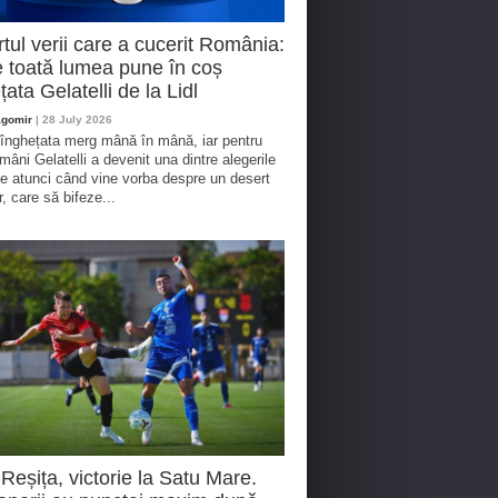
tul verii care a cucerit România:
 toată lumea pune în coș
țata Gelatelli de la Lidl
agomir
| 28 July 2026
 înghețata merg mână în mână, iar pentru
omâni Gelatelli a devenit una dintre alegerile
te atunci când vine vorba despre un desert
r, care să bifeze...
eșița, victorie la Satu Mare.