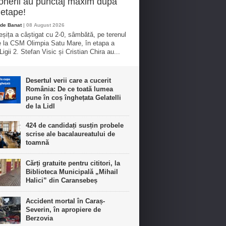
nerii au punctaj maxim după
etape!
de Banat
| 08 August 2026
ița a câștigat cu 2-0, sâmbătă, pe terenul
e la CSM Olimpia Satu Mare, în etapa a
igii 2. Stefan Visic și Cristian Chira au...
Desertul verii care a cucerit
România: De ce toată lumea
pune în coș înghețata Gelatelli
de la Lidl
424 de candidați susțin probele
scrise ale bacalaureatului de
toamnă
Cărți gratuite pentru cititori, la
Biblioteca Municipală „Mihail
Halici” din Caransebeș
Accident mortal în Caraș-
Severin, în apropiere de
Berzovia