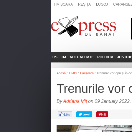
TIMIȘOARA
REȘIȚA
LUGOJ
CARANSE
CS
TM
ACTUALITATE
POLITICA
JUSTITI
REȘIȚA
LUGOJ
ADMINISTRATIE
EXPRESSLIVE
Acasă
/
TIMIȘ
/
Timișoara
/
Trenurile vor opri și în c
CARANSEBEȘ
TIMIȘOARA
NAȚIONAL
INTERVIURILE
EXPRESS
Trenurile vor 
ANINA
SOCIAL
BĂILE HERCULANE
UTILE
By
Adriana Mîț
on 09 January 2022,
BOCŞA
MOLDOVA NOUĂ
ORAVIȚA
OȚELU ROŞU