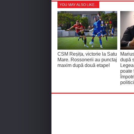
YOU MAY ALSO LIKE...
CSM Reșița, victorie la Satu
Mariu
Mare. Rossonerii au punctaj
după 
maxim după două etape!
Legea 
poate 
împotr
politici