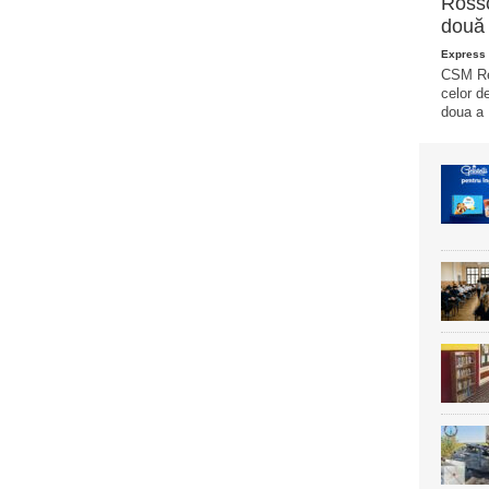
Rosso
două 
Express 
CSM Reș
celor d
doua a L