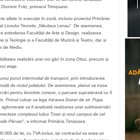
t Dominic Fritz, primarul Timișoarei.
e aflate în execuție în zonă, inclusiv proiectul Primăriei
al Liceului Teoretic „Nikolaus Lenau”. De asemenea,
 extinderea Facultății de Arte și Design, realizarea
ie și Teologie și a Facultății de Muzică și Teatru, dar și
te de Mediu.
litatea realizării unei noi gări în zona Oituz, precum și
nci etaje.
i unui punct intermodal de transport, prin introducerea
ntrală de restul județului. De asemenea, planul va trasa
rcări pentru biciclete conexe, o parcare supraterană cu 5
e. Primul culoar va lega Intrarea Doinei de str. Popa
 aglomerate va fi analizată realizarea unei subtraversări.
conecteze complexul Iulius Town și noul campus de cel
sile Pârvan
”, a informat Primăria Timișoara.
80.000 de lei, cu TVA inclus, iar contractul va avea un