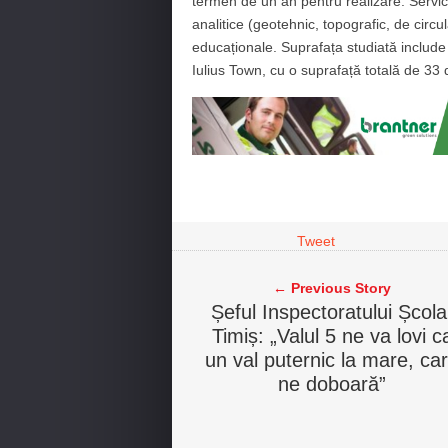
termen de un an pentru realizare. Servici
analitice (geotehnic, topografic, de circula
educaționale. Suprafața studiată include
Iulius Town, cu o suprafață totală de 33 
Tweet
← Previous Story
Șeful Inspectoratului Școla
Timiș: „Valul 5 ne va lovi c
un val puternic la mare, ca
ne doboară”