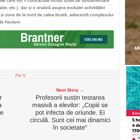
ile care vor fi contractate includ studii de fundamentare
ție, etc.), dar și o analiză asupra evoluției activităților
 și zona de la nord de calea ferată, adiacentă complexului
de hectare.
Pin It
Next Story →
r
Profesorii susțin testarea
a
masivă a elevilor: „Copiii se
re
pot infecta de oriunde. Ei
circulă. Sunt cei mai dinamici
în societate”