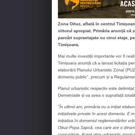
Zona Oituz, aflată în centrul Timișoare
viitorul apropiat. Primăria anunță că s
parcări supraetajate cu cinci etaje, pe
Timișoara.
Mai multe investiții importante vor fi real
Timișoara anunță că a lansat licitația pe
elaborării Planului Urbanistic Zonal (P
domeniu public”, precum și a Regulamen
Planul urbanistic respectiv este delimitat 
Demetriade și va avea o suprafață total
”
În ultimii ani, primăria nu a inițiat ela
inițiativele private în acest domeniu. E
inițiativa în domeniul reglementărilor ur
Oituz-Popa Șapcă, cea care are o dinami
comunitare. Acest plan urbanistic zonal n