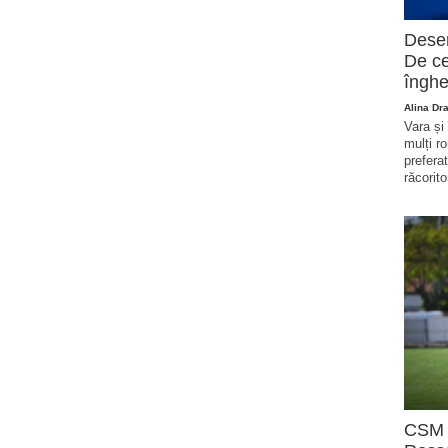
Deser
De ce
înghe
Alina Dr
Vara și
mulți r
prefera
răcorito
CSM R