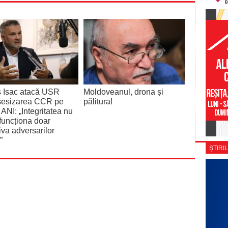
s Isac atacă USR
Moldoveanul, drona și
sesizarea CCR pe
pălitura!
ANI: „Integritatea nu
funcționa doar
iva adversarilor
”
ȘTIRIL