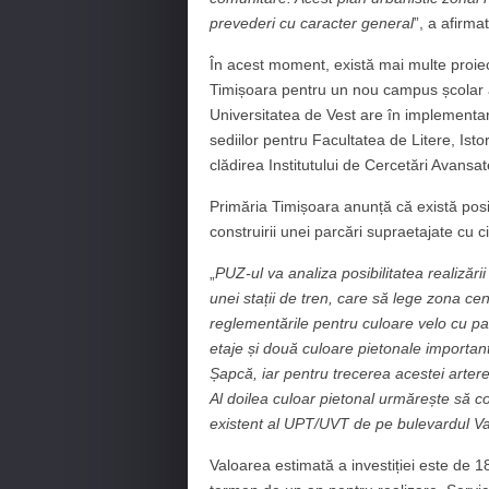
prevederi cu caracter general
”, a afirma
În acest moment, există mai multe proiect
Timișoara pentru un nou campus școlar 
Universitatea de Vest are în implementare
sediilor pentru Facultatea de Litere, Istor
clădirea Institutului de Cercetări Avansa
Primăria Timișoara anunță că există posibi
construirii unei parcări supraetajate cu ci
„
PUZ-ul va analiza posibilitatea realizări
unei stații de tren, care să lege zona ce
reglementările pentru culoare velo cu pa
etaje și două culoare pietonale important
Șapcă, iar pentru trecerea acestei artere
Al doilea culoar pietonal urmărește să 
existent al UPT/UVT de pe bulevardul Va
Valoarea estimată a investiției este de 1