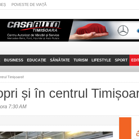
BEȘ
POVESTE DE VIAȚĂ
E
BUSINESS
EDUCAȚIE
SĂNĂTATE
TURISM
LIFESTYLE
SPORT
EDI
JOB-URI
PRIN MUNȚII
POVESTE DE VIAȚĂ
D
BANATULUI
entrul Timișoarei!
TEHNIT
VISIT CARAȘ-SEVERIN
opri și în centrul Timișoar
FANTASTICUL BANAT
TRAVEL VLOG
 ora 7:30 AM