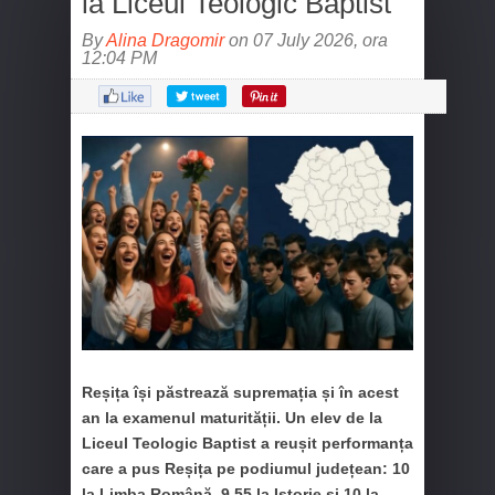
la Liceul Teologic Baptist
By
Alina Dragomir
on 07 July 2026, ora
12:04 PM
Reșița își păstrează supremația și în acest
an la examenul maturității. Un elev de la
Liceul Teologic Baptist a reușit performanța
care a pus Reșița pe podiumul județean: 10
la Limba Română, 9,55 la Istorie și 10 la