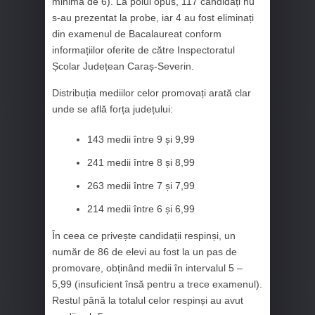
minimă de 6). La polul opus, 117 candidați nu
s-au prezentat la probe, iar 4 au fost eliminați
din examenul de Bacalaureat conform
informațiilor oferite de către Inspectoratul
Școlar Județean Caraș-Severin.
Distribuția mediilor celor promovați arată clar
unde se află forța județului:
143 medii între 9 și 9,99
241 medii între 8 și 8,99
263 medii între 7 și 7,99
214 medii între 6 și 6,99
În ceea ce privește candidații respinși, un
număr de 86 de elevi au fost la un pas de
promovare, obținând medii în intervalul 5 –
5,99 (insuficient însă pentru a trece examenul).
Restul până la totalul celor respinși au avut