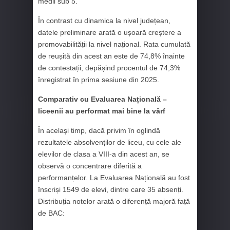
medii sub 5.
În contrast cu dinamica la nivel județean,
datele preliminare arată o ușoară creștere a
promovabilității la nivel național. Rata cumulată
de reușită din acest an este de 74,8% înainte
de contestații, depășind procentul de 74,3%
înregistrat în prima sesiune din 2025.
Comparativ cu Evaluarea Națională –
liceenii au performat mai bine la vârf
În același timp, dacă privim în oglindă
rezultatele absolvenților de liceu, cu cele ale
elevilor de clasa a VIII-a din acest an, se
observă o concentrare diferită a
performanțelor. La Evaluarea Națională au fost
înscriși 1549 de elevi, dintre care 35 absenți.
Distribuția notelor arată o diferență majoră față
de BAC: