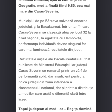
Geografie, media finală fiind 9,85, cea mai
mare din Caraș-Severin.
Municipiul de pe Bârzava salvează onoarea
județului, și la Bacalaureat. Într-un an în care
Caraș-Severin se clasează abia pe locul 32 la
nivel național, la egalitate cu Dâmbovița,
performanța individuală devine singurul far
care mai luminează rezultatele din județ.
Rezultatele inițiale ale Bacalaureatului au fost
publicate de Ministerul Educației, iar județul
Caraș-Severin se remarcă printr-un vârf de
performanță solid, dar insuficient pentru a
ridica județul din zona inferioară a
clasamentului național, dar și printr-o distribuție
a mediilor care arată o diferență clară între
licee.
Topul județean al mediilor – Reșița domină