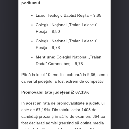
podiumul
Liceul Teologic Baptist Reșița – 9,85
Colegiul Național „Traian Lalescu”
Reșița – 9,80
Colegiul Național „Traian Lalescu”
Reșița – 9,78
Mențiune
: Colegiul Național „Traian
Doda” Caransebeș – 9,75
Până la locul 10, mediile coboară la 9,66, semn
că vârful județului a fost extrem de competitiv.
Promovabilitate județeană: 67,19%
În acest an rata de promovabilitate a județului
este de 67,19%. Din totalul celor 1403 de
candidați prezenți în sălile de examen, 864 au
fost declarați admiși (reușind să obțină media