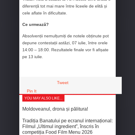
diferență tot mai mare între liceele de elită și
cele aflate în dificultate.
Ce urmează?
Absolvenții nemulțumiți de notele obținute pot
depune contestații astăzi, 07 iulie, între orele
14:00 – 18:00. Rezultatele finale vor fi afișate
pe 13 iulie.
Tweet
Pin It
YOU MAY ALSO LIKE...
Moldoveanul, drona și pălitura!
Tradiția Banatului pe ecranul internațional:
Filmul „Ultimul ingredient”, înscris în
competiția Food Film Menu 2026