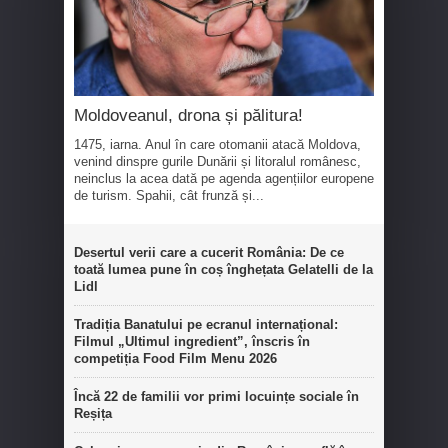
Moldoveanul, drona și pălitura!
1475, iarna. Anul în care otomanii atacă Moldova,
venind dinspre gurile Dunării și litoralul românesc,
neinclus la acea dată pe agenda agențiilor europene
de turism. Spahii, cât frunză și...
Desertul verii care a cucerit România: De ce
toată lumea pune în coș înghețata Gelatelli de la
Lidl
Tradiția Banatului pe ecranul internațional:
Filmul „Ultimul ingredient”, înscris în
competiția Food Film Menu 2026
Încă 22 de familii vor primi locuințe sociale în
Reșița