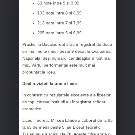
69 note între 9 și 9,99
193 note între 8 și 8,99
213 note între 7 și 7,99
265 note între 6 și 6,99
Practic, la Bacalaureat s-au înregistrat de două
ori mai multe medii peste 9 decât la Evaluarea
Națională, deși numărul candidaților a fost mai
mic. Vârful performanței este mult mai
pronunțat la liceu.
Declin vizibil la unele licee
În contrast cu rezultatele excelente ale liceelor
de top, câteva instituții au înregistrat scăderi
dramatice:
Liceul Teoretic Mircea Eliade a coborât de la 85
la 65 de medii peste 5, iar Liceul Teoretic
Traian Vuia a scăzut la 78. Aceste cifre arată o