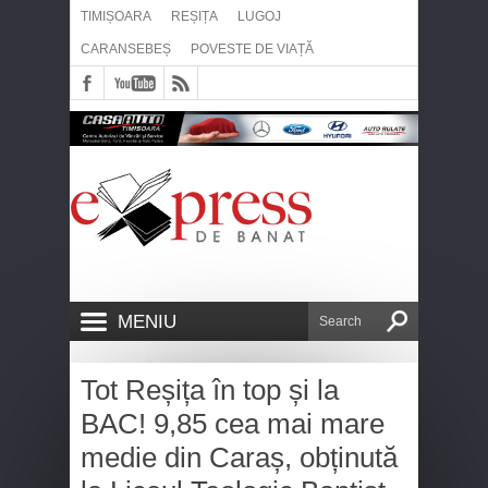
TIMIȘOARA
REȘIȚA
LUGOJ
CARANSEBEȘ
POVESTE DE VIAȚĂ
MENIU
Tot Reșița în top și la
BAC! 9,85 cea mai mare
medie din Caraș, obținută