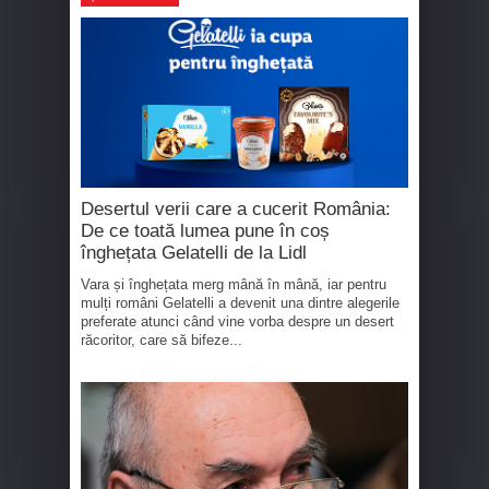
Desertul verii care a cucerit România:
De ce toată lumea pune în coș
înghețata Gelatelli de la Lidl
Vara și înghețata merg mână în mână, iar pentru
mulți români Gelatelli a devenit una dintre alegerile
preferate atunci când vine vorba despre un desert
răcoritor, care să bifeze...