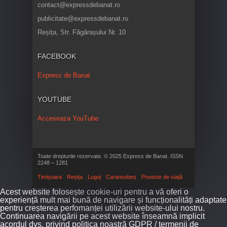
contact@expressdebanat.ro
publicitate@expressdebanat.ro
Reșița, Str. Făgărașului Nr. 10
FACEBOOK
Express de Banat
YOUTUBE
Acceseaza YouTube
Toate drepturile rezervate. © 2025 Express de Banat. ISSN
2248 – 1281
Timișoara
Reșița
Lugoj
Caransebeș
Poveste de viață
Acest website folosește cookie-uri pentru a vă oferi o
experiență mult mai bună de navigare și funcționalități adaptate
pentru creșterea perfomanței utilizării website-ului nostru.
Continuarea navigării pe acest website înseamnă implicit
acordul dvs. privind politica noastră GDPR / termenii de