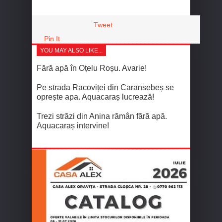
Tweet
Pin It
YOU MAY ALSO LIKE...
Fără apă în Oțelu Roșu. Avarie!
Pe strada Racoviței din Caransebeș se
oprește apa. Aquacaraș lucrează!
Trezi străzi din Anina rămân fără apă.
Aquacaraș intervine!