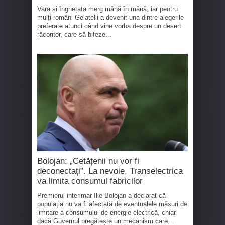
Vara și înghețata merg mână în mână, iar pentru
mulți români Gelatelli a devenit una dintre alegerile
preferate atunci când vine vorba despre un desert
răcoritor, care să bifeze...
Bolojan: „Cetățenii nu vor fi
deconectați”. La nevoie, Transelectrica
va limita consumul fabricilor
Premierul interimar Ilie Bolojan a declarat că
populația nu va fi afectată de eventualele măsuri de
limitare a consumului de energie electrică, chiar
dacă Guvernul pregătește un mecanism care...