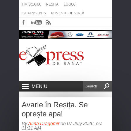
TIMIȘOARA
REȘIȚA
LUGOJ
CARANSEBEȘ
POVESTE DE VIAȚĂ
MENIU
Avarie în Reșița. Se
oprește apa!
By
Alina Dragomir
on 07 July 2026, ora
11:31 AM