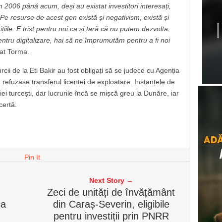
in 2006 până acum,
deși au existat investitori
interesați,
. Pe resurse de acest gen există și negativism, există
și
ițiile. E trist pentru noi ca și țară că nu putem dezvolta.
ru digitalizare, hai să ne împrumutăm pentru a fi noi
at Torma.
cii de la Eti Bakir au fost obligați să se judece cu Agenția
refuzase transferul licenței de exploatare. Instanțele de
 turcești, dar lucrurile încă se mișcă greu la Dunăre, iar
certă.
Pin It
Next Story →
Zeci de unități de învățământ
ca
din Caraș-Severin, eligibile
pentru investiții prin PNRR