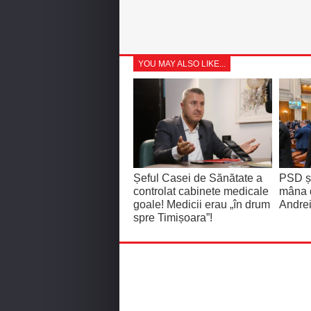
YOU MAY ALSO LIKE...
Șeful Casei de Sănătate a
PSD și
controlat cabinete medicale
mâna 
goale! Medicii erau „în drum
Andrei
spre Timișoara”!