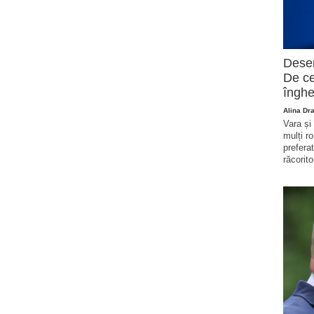
Deser
De ce
înghe
Alina Dr
Vara și
mulți r
prefera
răcorito