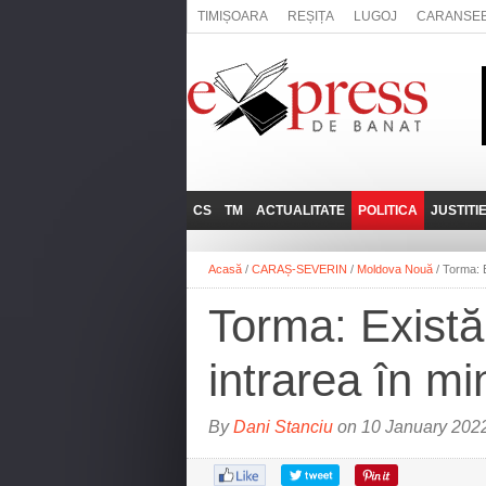
TIMIȘOARA
REȘIȚA
LUGOJ
CARANSE
CS
TM
ACTUALITATE
POLITICA
JUSTITI
REȘIȚA
LUGOJ
ADMINISTRATIE
EXPRESSLIVE
Acasă
/
CARAȘ-SEVERIN
/
Moldova Nouă
/
Torma: E
CARANSEBEȘ
TIMIȘOARA
NAȚIONAL
INTERVIURILE
EXPRESS
Torma: Există 
ANINA
SOCIAL
BĂILE HERCULANE
UTILE
intrarea în m
BOCŞA
MOLDOVA NOUĂ
By
Dani Stanciu
on 10 January 2022
ORAVIȚA
OȚELU ROŞU