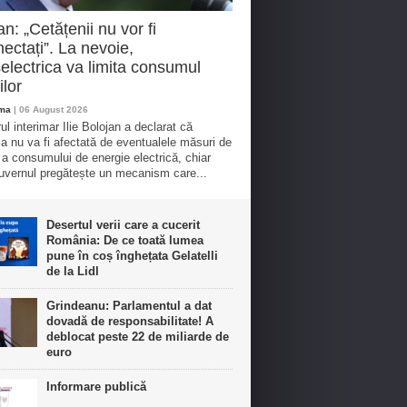
an: „Cetățenii nu vor fi
ectați”. La nevoie,
electrica va limita consumul
ilor
oma
| 06 August 2026
ul interimar Ilie Bolojan a declarat că
ia nu va fi afectată de eventualele măsuri de
e a consumului de energie electrică, chiar
vernul pregătește un mecanism care...
Desertul verii care a cucerit
România: De ce toată lumea
pune în coș înghețata Gelatelli
de la Lidl
Grindeanu: Parlamentul a dat
dovadă de responsabilitate! A
deblocat peste 22 de miliarde de
euro
Informare publică