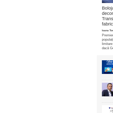
Boloj
decon
Trans
fabric
Ioana T
Premier
populaț
limitar
dacă Gu