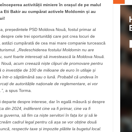
reînceperea activității miniere în orașul de pe malul
e la Eti Bakir au cumpărat activele Moldomin și au
ui!
ma, președintele PSD Moldova Nouă, fostul primar al
 despre cele trei oportunități care pot crea locuri de
ă, astăzi cumpărată de cea mai mare companie turcească
 turismul.
„Red
eschiderea
fostului Moldomin nu are
eu, sun
t foarte interesați să investească la M
oldova Nouă.
 N
ouă,
acum creează niște clipuri de promovare pentru
ă o investiție de 100 de mil
ioane de euro în utilaje și
a într-o săptămân
ă sau o lună
. Probabil că undeva
în
ncurcați de autoritățile naționale de reglementare, ei vor
.
”,
a spus Torma.
i departe despre interese, dar în egală măsură și despre
ca din 2024
, indiferent cine va fi primar
, cine va fi
a guverna, să fim ca niște servitori în fața lor și să le
ă creăm cadru
l legal pentru că așa se vor
obține două
 muncă
, respectiv taxe și impozite
plătite la bugetul local.