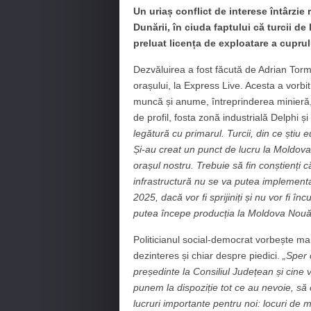
Un uriaș conflict de interese întârzie 
Dunării, în ciuda faptului că turcii d
preluat licența de exploatare a cuprul
Dezvăluirea a fost făcută de Adrian Tor
orașului, la Express Live. Acesta a vorbit
muncă și anume, întreprinderea minier
de profil, fosta zonă industrială Delphi și
legătur
ă cu primarul.
Turcii, din ce știu 
Și-au creat un punct de lucru la M
oldova
orașul
nostru.
Trebuie să fin conștienți c
infrastructură nu se va putea implement
2025
, dacă vor fi sprijiniți și nu vor fi î
putea începe producția la M
oldova Nouă
Politicianul social-democrat vorbește ma
dezinteres și chiar despre piedici.
„
Sper 
președinte la C
onsiliul J
udețean și
cine v
punem la dispoziție tot ce au nevoie, s
lucruri importante pentru noi: locuri de