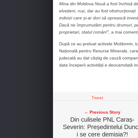
Mina din M
oldova Nouă a fost
închisă d
elvețieni, ruși
, dar au fost obstrucționați
indivizi care și-ar dori să oprească
invest
Dacă ne împrumutăm pentru drumuri, pent
proprietari, statul român
!”,
a mai coment
După ce au preluat activele Moldomin, tur
Națională pentru Resurse Minerale, care 
judecată au dat câștig de cauză companiei
data începerii activității e deocamdată in
Tweet
← Previous Story
Din culisele PNL Caraș-
Severin: Președintelui Dun
i se cere demisia?!