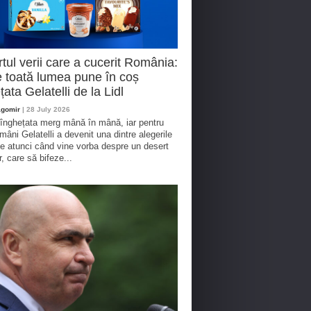
tul verii care a cucerit România:
 toată lumea pune în coș
țata Gelatelli de la Lidl
agomir
| 28 July 2026
 înghețata merg mână în mână, iar pentru
omâni Gelatelli a devenit una dintre alegerile
te atunci când vine vorba despre un desert
r, care să bifeze...