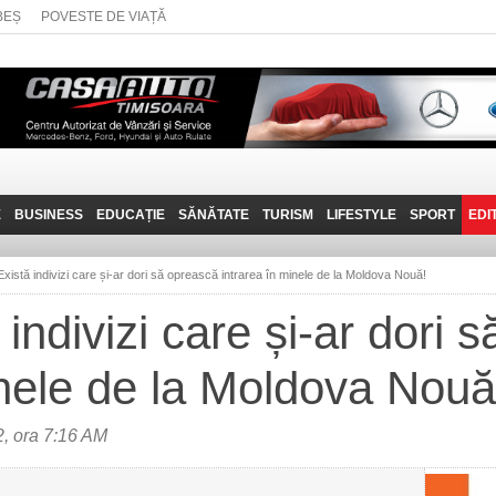
BEȘ
POVESTE DE VIAȚĂ
E
BUSINESS
EDUCAȚIE
SĂNĂTATE
TURISM
LIFESTYLE
SPORT
EDI
JOB-URI
PRIN MUNȚII
POVESTE DE VIAȚĂ
D
BANATULUI
xistă indivizi care și-ar dori să oprească intrarea în minele de la Moldova Nouă!
TEHNIT
VISIT CARAȘ-SEVERIN
indivizi care și-ar dori 
FANTASTICUL BANAT
inele de la Moldova Nouă
TRAVEL VLOG
, ora 7:16 AM