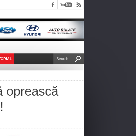
TORIAL
E VICTOR NAFIRU
să oprească
!