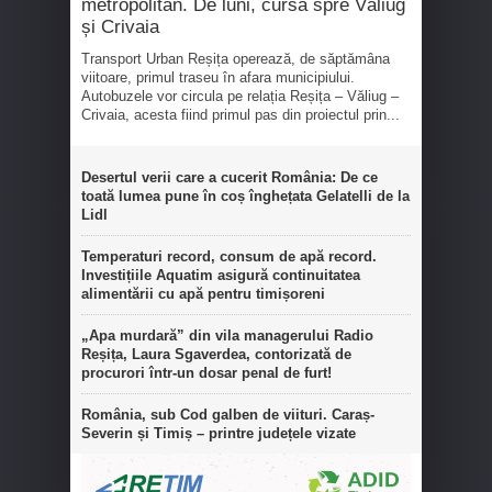
metropolitan. De luni, cursă spre Văliug
și Crivaia
Transport Urban Reșița operează, de săptămâna
viitoare, primul traseu în afara municipiului.
Autobuzele vor circula pe relația Reșița – Văliug –
Crivaia, acesta fiind primul pas din proiectul prin...
Desertul verii care a cucerit România: De ce
toată lumea pune în coș înghețata Gelatelli de la
Lidl
Temperaturi record, consum de apă record.
Investițiile Aquatim asigură continuitatea
alimentării cu apă pentru timișoreni
„Apa murdară” din vila managerului Radio
Reșița, Laura Sgaverdea, contorizată de
procurori într-un dosar penal de furt!
România, sub Cod galben de viituri. Caraș-
Severin și Timiș – printre județele vizate