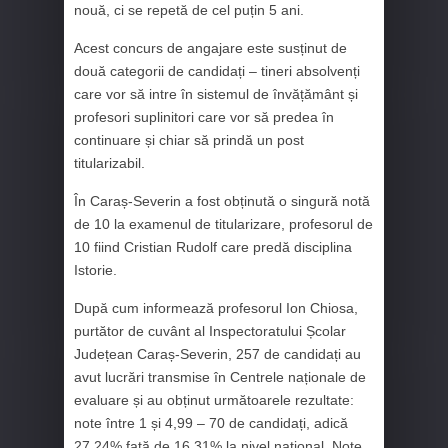
nouă, ci se repetă de cel puțin 5 ani.
Acest concurs de angajare este susținut de
două categorii de candidați – tineri absolvenți
care vor să intre în sistemul de învățământ și
profesori suplinitori care vor să predea în
continuare și chiar să prindă un post
titularizabil.
În Caraș-Severin a fost obținută o singură notă
de 10 la examenul de titularizare, profesorul de
10 fiind Cristian Rudolf care predă disciplina
Istorie.
După cum informează profesorul Ion Chiosa,
purtător de cuvânt al Inspectoratului Școlar
Județean Caraș-Severin, 257 de candidați au
avut lucrări transmise în Centrele naționale de
evaluare și au obținut următoarele rezultate:
note între 1 și 4,99 – 70 de candidați, adică
27,24% față de 16,31% la nivel național. Note