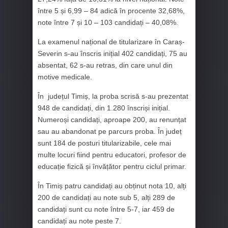
între 5 și 6,99 – 84 adică în procente 32,68%,
note între 7 și 10 – 103 candidați – 40,08%.
La examenul național de titularizare în Caraș-
Severin s-au înscris inițial 402 candidați, 75 au
absentat, 62 s-au retras, din care unul din
motive medicale.
În județul Timiș, la proba scrisă s-au prezentat
948 de candidați, din 1.280 înscriși inițial.
Numeroși candidați, aproape 200, au renunțat
sau au abandonat pe parcurs proba. În județ
sunt 184 de posturi titularizabile, cele mai
multe locuri fiind pentru educatori, profesor de
educație fizică și învățător pentru ciclul primar.
În Timiș patru candidați au obținut nota 10, alți
200 de candidați au note sub 5, alți 289 de
candidați sunt cu note între 5-7, iar 459 de
candidați au note peste 7.