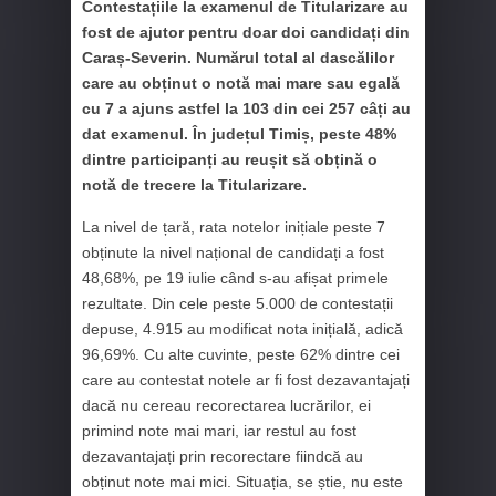
Contestațiile la examenul de Titularizare au
fost de ajutor pentru doar doi candidați din
Caraș-Severin. Numărul total al dascălilor
care au obținut o notă mai mare sau egală
cu 7 a ajuns astfel la 103 din cei 257 câți au
dat examenul. În județul Timiș, peste 48%
dintre participanți au reușit să obțină o
notă de trecere la Titularizare.
La nivel de țară, rata notelor inițiale peste 7
obținute la nivel național de candidați a fost
48,68%, pe 19 iulie când s-au afișat primele
rezultate. Din cele peste 5.000 de contestații
depuse, 4.915 au modificat nota inițială, adică
96,69%. Cu alte cuvinte, peste 62% dintre cei
care au contestat notele ar fi fost dezavantajați
dacă nu cereau recorectarea lucrărilor, ei
primind note mai mari, iar restul au fost
dezavantajați prin recorectare fiindcă au
obținut note mai mici. Situația, se știe, nu este