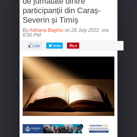
de jumătate dintre
participanții din Caraș-
Severin și Timiș
By
Adriana Baghiu
on 28 July 2022, ora
6:00 PM