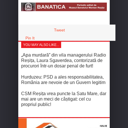
Tweet
Pin It
YOU MAY ALSO LIKE...
„Apa murdară” din vila managerului Radio
Reșița, Laura Sgaverdea, contorizată de
procurori într-un dosar penal de furt!
Hurduzeu: PSD a ales responsabilitatea,
România are nevoie de un Guvern legitim
CSM Reșița vrea puncte la Satu Mare, dar
mai are un meci de câștigat: cel cu
propriul public!