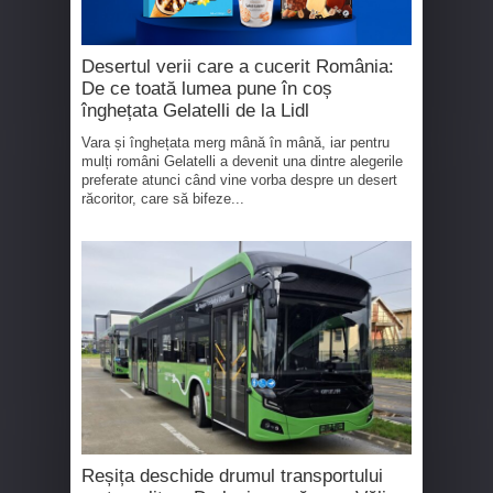
Desertul verii care a cucerit România:
De ce toată lumea pune în coș
înghețata Gelatelli de la Lidl
Vara și înghețata merg mână în mână, iar pentru
mulți români Gelatelli a devenit una dintre alegerile
preferate atunci când vine vorba despre un desert
răcoritor, care să bifeze...
Reșița deschide drumul transportului