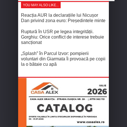
YOU MAY ALSO LIKE...
Reacția AUR la declarațiile lui Nicușor
Dan privind zona euro: Președintele minte
Ruptură în USR pe legea integrității.
Gorghiu: Orice conflict de interese trebuie
sancționat
„Splash” în Parcul Izvor: pompierii
voluntari din Giarmata îi provoacă pe copii
la o bătaie cu apă