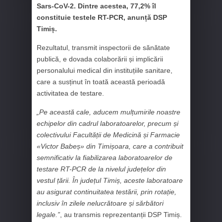
Sars-CoV-2. Dintre acestea, 77,2% îl
constituie testele RT-PCR, anunță DSP
Timiș.
Rezultatul, transmit inspectorii de sănătate
publică, e dovada colaborării și implicării
personalului medical din instituțiile sanitare,
care a susținut în toată această perioadă
activitatea de testare.
„Pe această cale, aducem mulțumirile noastre
echipelor din cadrul laboratoarelor, precum și
colectivului Facultății de Medicină și Farmacie
«Victor Babeș» din Timișoara, care a contribuit
semnificativ la fiabilizarea laboratoarelor de
testare RT-PCR de la nivelul județelor din
vestul țării. În județul Timiș, aceste laboratoare
au asigurat continuitatea testării, prin rotație,
inclusiv în zilele nelucrătoare și sărbători
legale.”
, au transmis reprezentanții DSP Timiș.