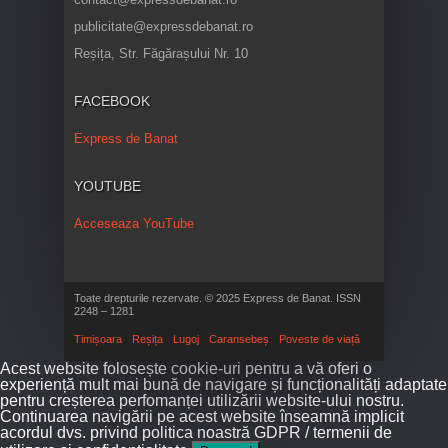
publicitate@expressdebanat.ro
Reșița, Str. Făgărașului Nr. 10
FACEBOOK
Express de Banat
YOUTUBE
Acceseaza YouTube
Toate drepturile rezervate. © 2025 Express de Banat. ISSN
2248 – 1281
Timișoara
Reșița
Lugoj
Caransebeș
Poveste de viață
Acest website folosește cookie-uri pentru a vă oferi o
experiență mult mai bună de navigare și funcționalități adaptate
pentru creșterea perfomanței utilizării website-ului nostru.
Continuarea navigării pe acest website înseamnă implicit
acordul dvs. privind politica noastră GDPR / termenii de