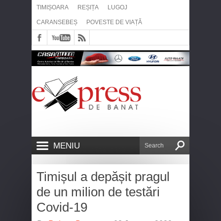
TIMIȘOARA
REȘIȚA
LUGOJ
CARANSEBEȘ
POVESTE DE VIAȚĂ
MENIU
Timișul a depășit pragul
de un milion de testări
Covid-19