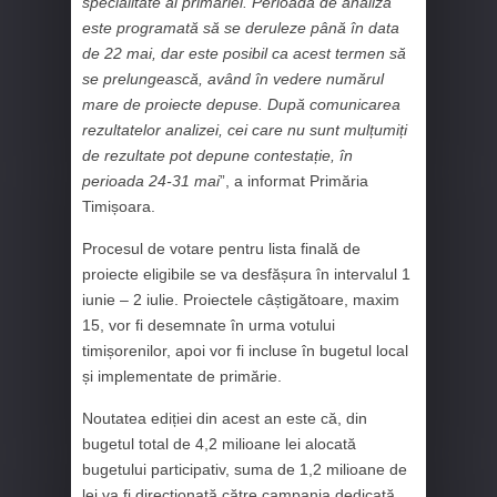
specialitate al primăriei. Perioada de analiză
este programată să se deruleze până în data
de 22 mai, dar este posibil ca acest termen să
se prelungească, având în vedere numărul
mare de proiecte depuse. După comunicarea
rezultatelor analizei, cei care nu sunt mulțumiți
de rezultate pot depune contestație, în
perioada 24-31 mai
”, a informat Primăria
Timișoara.
Procesul de votare pentru lista finală de
proiecte eligibile se va desfășura în intervalul 1
iunie – 2 iulie. Proiectele câștigătoare, maxim
15, vor fi desemnate în urma votului
timișorenilor, apoi vor fi incluse în bugetul local
și implementate de primărie.
Noutatea ediției din acest an este că, din
bugetul total de 4,2 milioane lei alocată
bugetului participativ, suma de 1,2 milioane de
lei va fi direcționată către campania dedicată