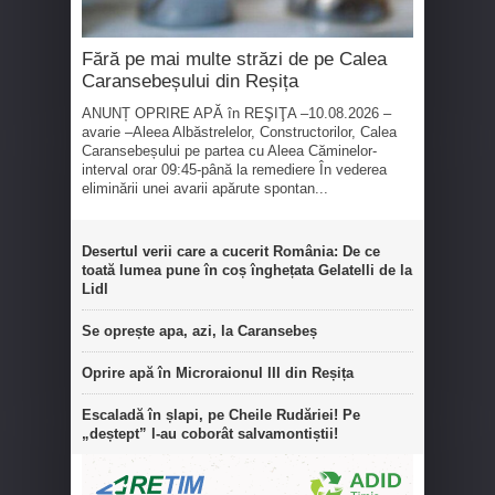
Fără pe mai multe străzi de pe Calea
Caransebeșului din Reșița
ANUNȚ OPRIRE APĂ în REŞIŢA –10.08.2026 –
avarie –Aleea Albăstrelelor, Constructorilor, Calea
Caransebeșului pe partea cu Aleea Căminelor-
interval orar 09:45-până la remediere În vederea
eliminării unei avarii apărute spontan...
Desertul verii care a cucerit România: De ce
toată lumea pune în coș înghețata Gelatelli de la
Lidl
Se oprește apa, azi, la Caransebeș
Oprire apă în Microraionul III din Reșița
Escaladă în șlapi, pe Cheile Rudăriei! Pe
„deștept” l-au coborât salvamontiștii!