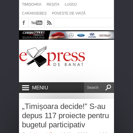
TIMIȘOARA
REȘIȚA
LUGOJ
CARANSEBEȘ
POVESTE DE VIAȚĂ
MENIU
„Timișoara decide!” S-au
depus 117 proiecte pentru
bugetul participativ