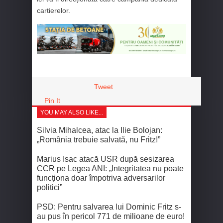
cartierelor.
Tweet
Pin It
YOU MAY ALSO LIKE...
Silvia Mihalcea, atac la Ilie Bolojan:
„România trebuie salvată, nu Fritz!”
Marius Isac atacă USR după sesizarea
CCR pe Legea ANI: „Integritatea nu poate
funcționa doar împotriva adversarilor
politici”
PSD: Pentru salvarea lui Dominic Fritz s-
au pus în pericol 771 de milioane de euro!