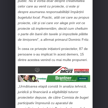
public. Nu e vorba doar despre creativitatea
celor care au venit cu proiecte, ci este și
despre asumarea responsabilității împărțirii
bugetului local. Practic, atât cei care au propus
proiecte, cât și cei care vor alege prin vot ce
proiecte să implementăm, decid cum cheltuim
o parte din banii din taxele și impozitele plătite
de timișoreni
”, a afirmat primarul Dominic Fritz.
În ceea ce privește inițiatorii proiectelor, 87 de
persoane s-au implicat în acest demers, 15
dintre acestea venind cu mai multe propuneri.
„
Următoarea etapă constă în analiza tehnică,
juridică și financiară a eligibilității tuturor
proiectelor depuse, de către Comisia de buget
participativ împreună cu aparatul de