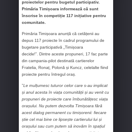
proiectelor pentru bugetul participativ.
Primăria Timișoara informează că sunt
înscrise în competiție 117 inițiative pentru
comunitate.
Primăria Timișoara anunță că cetățenii au
depus 117 proiecte în cadrul programului de
bugetare participativă „Timișoara
decide!”. Dintre aceste propuneri, 17 fac parte
din campania-pilot destinată cartierelor
Fratelia, Ronaț, Polonă și Kuncz, celelalte fiind
proiecte pentru întregul oraș.
”
Le mulțumesc tuturor celor care s-au implicat
și anul acesta în viața comunității și au venit cu
propuneri de proiecte care îmbunătățesc viața
orașului. Nu putem dezvolta Timișoara fără
acest dialog permanent cu timișorenii: fiecare
știe cel mai bine ce lipsește cartierului lui și
orașului sau cum putem să inovăm în spațiul