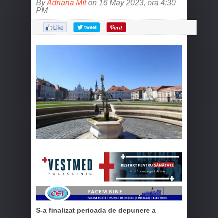
By
Adriana Mîț
on 16 May 2023, ora 4:30
PM
S-a finalizat perioada de depunere a