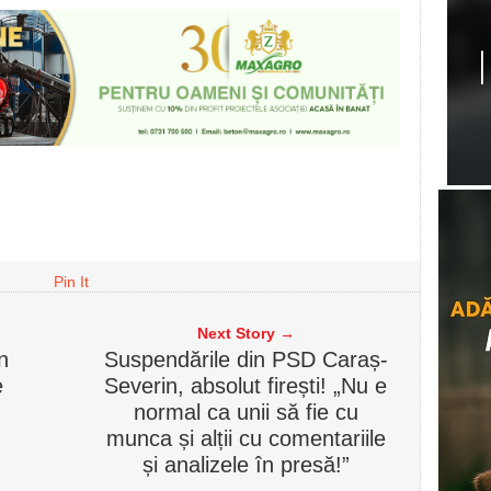
Pin It
Next Story →
n
Suspendările din PSD Caraș-
e
Severin, absolut firești! „Nu e
normal ca unii să fie cu
munca și alții cu comentariile
și analizele în presă!”