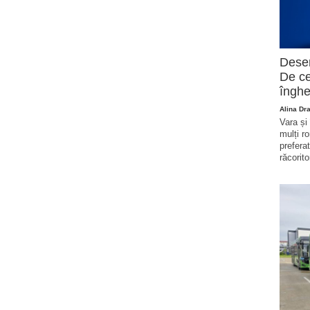
Deser
De ce
înghe
Alina Dr
Vara și
mulți r
prefera
răcorito