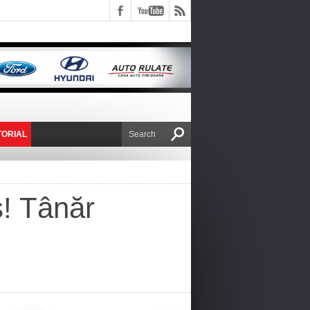
TORIAL
E VICTOR NAFIRU
ș! Tânăr