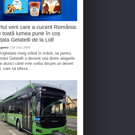
tul verii care a cucerit România:
 toată lumea pune în coș
țata Gelatelli de la Lidl
agomir
| 28 July 2026
 înghețata merg mână în mână, iar pentru
omâni Gelatelli a devenit una dintre alegerile
te atunci când vine vorba despre un desert
r, care să bifeze...