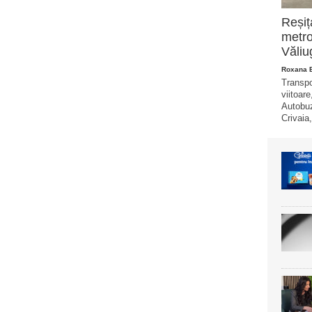
Reșiț
metro
Văliu
Roxana 
Transpo
viitoare
Autobuz
Crivaia,