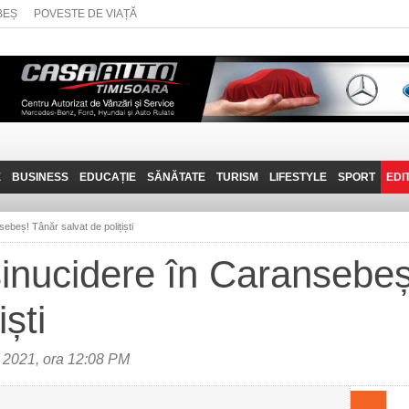
BEȘ
POVESTE DE VIAȚĂ
E
BUSINESS
EDUCAȚIE
SĂNĂTATE
TURISM
LIFESTYLE
SPORT
EDI
JOB-URI
PRIN MUNȚII
POVESTE DE VIAȚĂ
D
BANATULUI
ebeș! Tânăr salvat de polițiști
TEHNIT
VISIT CARAȘ-SEVERIN
sinucidere în Caransebe
FANTASTICUL BANAT
iști
TRAVEL VLOG
 2021, ora 12:08 PM