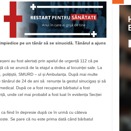
 împiedice pe un tânăr să se sinucidă. Tânărul a ajuns
șeni au fost alertați prin apelul de urgență 112 că pe
 că se aruncă de la etajul a doilea al locuinței sale. La
ari, polițiștii, SMURD – ul și Ambulanța. După mai multe
pe tânărul de 24 de ani să renunțe la gestul sinucigaș și să
 medical. După ce a fost recuperat bărbatul a fost
ță, unde cel mai probabil a fost luat în evidența Secției
 ca fiind în depresie după ce în urmă cu câteva
agoste. Se pare că nu este prima dată când bărbatul