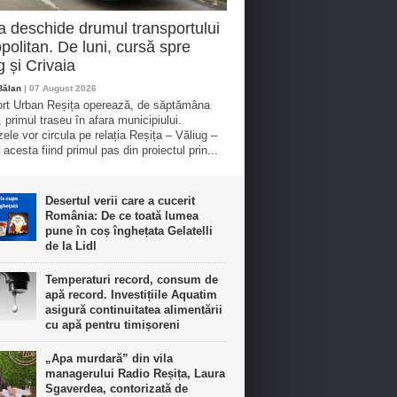
a deschide drumul transportului
politan. De luni, cursă spre
g și Crivaia
Bălan
| 07 August 2026
rt Urban Reșița operează, de săptămâna
, primul traseu în afara municipiului.
ele vor circula pe relația Reșița – Văliug –
 acesta fiind primul pas din proiectul prin...
Desertul verii care a cucerit
România: De ce toată lumea
pune în coș înghețata Gelatelli
de la Lidl
Temperaturi record, consum de
apă record. Investițiile Aquatim
asigură continuitatea alimentării
cu apă pentru timișoreni
„Apa murdară” din vila
managerului Radio Reșița, Laura
Sgaverdea, contorizată de