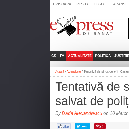
TIMIȘOARA
REȘIȚA
LUGOJ
CARANSE
CS
TM
ACTUALITATE
POLITICA
JUSTITI
REȘIȚA
LUGOJ
ADMINISTRATIE
EXPRESSLIVE
Acasă
/
Actualitate
/
Tentativă de sinucidere în Carans
CARANSEBEȘ
TIMIȘOARA
NAȚIONAL
INTERVIURILE
EXPRESS
Tentativă de 
ANINA
SOCIAL
BĂILE HERCULANE
UTILE
salvat de poliț
BOCŞA
MOLDOVA NOUĂ
By
Daria Alexandrescu
on 20 March
ORAVIȚA
OȚELU ROŞU