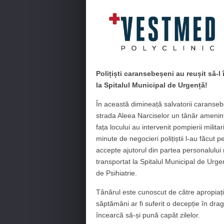
Polițiști caransebeșeni au reușit să-l
la Spitalul Municipal de Urgență!
În această dimineață salvatorii caransebe
strada Aleea Narciselor un tânăr amenință
fața locului au intervenit pompierii milit
minute de negocieri polițiștii l-au făcut 
accepte ajutorul din partea personalului
transportat la Spitalul Municipal de Urgen
de Psihiatrie.
Tânărul este cunoscut de către apropiați
săptămâni ar fi suferit o decepție în dr
încearcă să-și pună capăt zilelor.