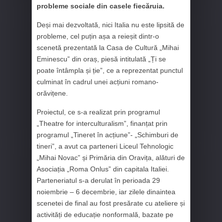
probleme sociale din casele fiecăruia.
Deși mai dezvoltată, nici Italia nu este lipsită de
probleme, cel puțin așa a reieșit dintr-o
scenetă prezentată la Casa de Cultură „Mihai
Eminescu” din oraș, piesă intitulată „Ți se
poate întâmpla și ție”, ce a reprezentat punctul
culminat în cadrul unei acțiuni romano-
orăvițene.
Proiectul, ce s-a realizat prin programul
„Theatre for interculturalism”, finanțat prin
programul „Tineret în acțiune”- „Schimburi de
tineri”, a avut ca parteneri Liceul Tehnologic
„Mihai Novac” și Primăria din Oravița, alături de
Asociația „Roma Onlus” din capitala Italiei.
Parteneriatul s-a derulat în perioada 29
noiembrie – 6 decembrie, iar zilele dinaintea
scenetei de final au fost presărate cu ateliere și
activități de educație nonformală, bazate pe