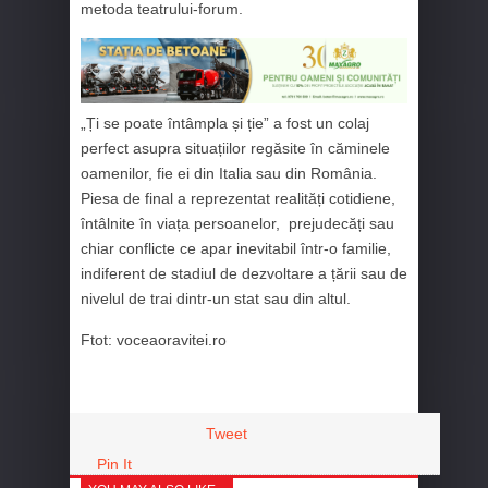
metoda teatrului-forum.
„Ți se poate întâmpla și ție” a fost un colaj
perfect asupra situațiilor regăsite în căminele
oamenilor, fie ei din Italia sau din România.
Piesa de final a reprezentat realități cotidiene,
întâlnite în viața persoanelor, prejudecăți sau
chiar conflicte ce apar inevitabil într-o familie,
indiferent de stadiul de dezvoltare a țării sau de
nivelul de trai dintr-un stat sau din altul.
Ftot: voceaoravitei.ro
Tweet
Pin It