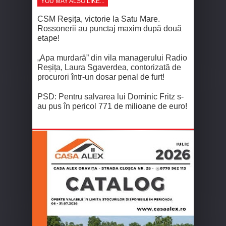
YOU MAY ALSO LIKE...
CSM Reșița, victorie la Satu Mare.
Rossonerii au punctaj maxim după două
etape!
„Apa murdară” din vila managerului Radio
Reșița, Laura Sgaverdea, contorizată de
procurori într-un dosar penal de furt!
PSD: Pentru salvarea lui Dominic Fritz s-
au pus în pericol 771 de milioane de euro!