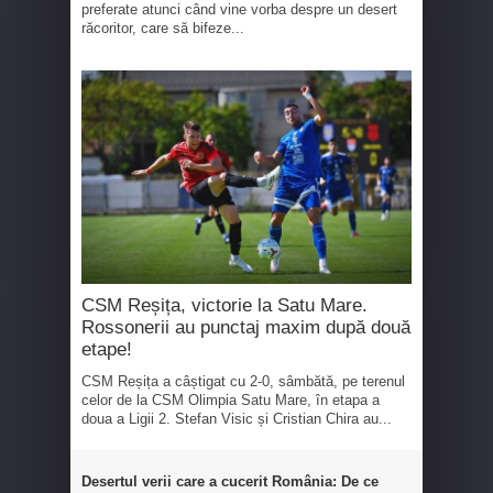
preferate atunci când vine vorba despre un desert
răcoritor, care să bifeze...
CSM Reșița, victorie la Satu Mare.
Rossonerii au punctaj maxim după două
etape!
CSM Reșița a câștigat cu 2-0, sâmbătă, pe terenul
celor de la CSM Olimpia Satu Mare, în etapa a
doua a Ligii 2. Stefan Visic și Cristian Chira au...
Desertul verii care a cucerit România: De ce