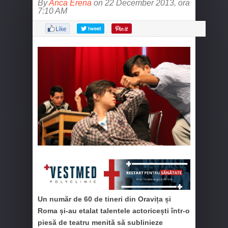
By
Anca Erena
on 22 December 2013, ora
7:10 AM
Un număr de 60 de tineri din Oravița și
Roma și-au etalat talentele actoricești într-o
piesă de teatru menită să sublinieze