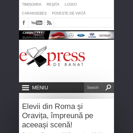
TIMIȘOARA
REȘIȚA
LUGOJ
CARANSEBEȘ
POVESTE DE VIAȚĂ
MENIU
Elevii din Roma și
Oravița, împreună pe
aceeași scenă!