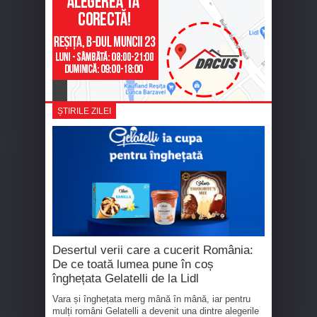
ȘTIRILE ZILEI
Desertul verii care a cucerit România:
De ce toată lumea pune în coș
înghețata Gelatelli de la Lidl
Vara și înghețata merg mână în mână, iar pentru
mulți români Gelatelli a devenit una dintre alegerile