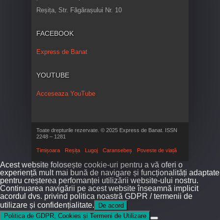
Reșița, Str. Făgărașului Nr. 10
FACEBOOK
Express de Banat
YOUTUBE
Acceseaza YouTube
Toate drepturile rezervate. © 2025 Express de Banat. ISSN
2248 – 1281
Timișoara
Reșița
Lugoj
Caransebeș
Poveste de viață
Acest website folosește cookie-uri pentru a vă oferi o
experiență mult mai bună de navigare și funcționalități adaptate
pentru creșterea perfomanței utilizării website-ului nostru.
Continuarea navigării pe acest website înseamnă implicit
acordul dvs. privind politica noastră GDPR / termenii de
utilizare și confidențialitate.
De acord
Politica de GDPR, Cookies și Termeni de Utilizare