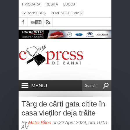
TIMIȘOARA
REȘIȚA
LUGOJ
CARANSEBEȘ
POVESTE DE VIAȚĂ
MENIU
Târg de cărți gata citite în
casa vieților deja trăite
By
Matei Bîtea
on 22 April 2024, ora 10:01
AM