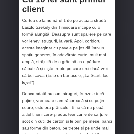
client
Curtea de la numărul 1 de pe actuala stradă
Laszlo Szekely din Timișoara începe cu o
formă alungită. Deasupra sunt spaliere pe care
vor lenevi strugurii, la vară. Apoi, coridorul
acesta imaginar cu pavele pe jos dă într-un
spațiu generos, în adevărata curte, mult mai
amplă, străjuită de o grădină ca o pădure
sălbatică și niște trepte pe care urci dacă vrei
să bei ceva. (Este un bar acolo, „La Scârț, loc
lejer!”)
Deocamdată nu sunt struguri, frunzele încă
puține, vremea e cam răcoroasă și cu puțin
soare, este ora prânzului. Bine că nu plouă,
altfel tinerii care-și aduc teancurile de cărți, le
scot din cutii de carton și le pun pe mese, bănci
sau forme din beton, pe trepte și pe unde mai