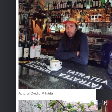
Actorul Ovidiu Mihăiță