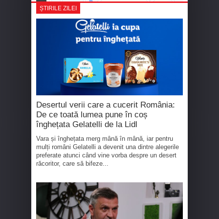
ȘTIRILE ZILEI
Desertul verii care a cucerit România:
De ce toată lumea pune în coș
înghețata Gelatelli de la Lidl
Vara și înghețata merg mână în mână, iar pentru
mulți români Gelatelli a devenit una dintre alegerile
preferate atunci când vine vorba despre un desert
răcoritor, care să bifeze...