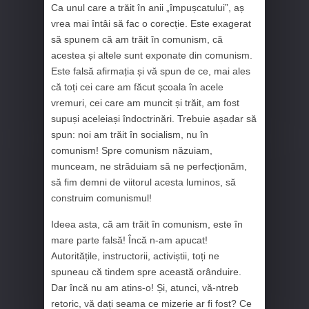
Ca unul care a trăit în anii „împușcatului”, aș
vrea mai întâi să fac o corecție. Este exagerat
să spunem că am trăit în comunism, că
acestea și altele sunt exponate din comunism.
Este falsă afirmația și vă spun de ce, mai ales
că toți cei care am făcut școala în acele
vremuri, cei care am muncit și trăit, am fost
supuși aceleiași îndoctrinări. Trebuie așadar să
spun: noi am trăit în socialism, nu în
comunism! Spre comunism năzuiam,
munceam, ne străduiam să ne perfecționăm,
să fim demni de viitorul acesta luminos, să
construim comunismul!
Ideea asta, că am trăit în comunism, este în
mare parte falsă! Încă n-am apucat!
Autoritățile, instructorii, activiștii, toți ne
spuneau că tindem spre această orânduire.
Dar încă nu am atins-o! Și, atunci, vă-ntreb
retoric, vă dați seama ce mizerie ar fi fost? Ce