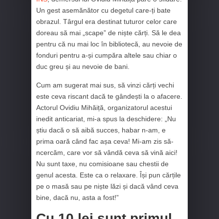
Un gest asemănător cu degetul care-ți bate
obrazul. Târgul era destinat tuturor celor care
doreau să mai „scape” de niște cărți. Să le dea
pentru că nu mai loc în bibliotecă, au nevoie de
fonduri pentru a-și cumpăra altele sau chiar o
duc greu și au nevoie de bani.
Cum am sugerat mai sus, să vinzi cărți vechi
este ceva riscant dacă te gândești la o afacere.
Actorul Ovidiu Mihăiță, organizatorul acestui
inedit anticariat, mi-a spus la deschidere: „Nu
știu dacă o să aibă succes, habar n-am, e
prima oară când fac așa ceva! Mi-am zis să-
ncercăm, care vor să vândă ceva să vină aici!
Nu sunt taxe, nu comisioane sau chestii de
genul acesta. Este ca o relaxare. Își pun cărțile
pe o masă sau pe niște lăzi și dacă vând ceva
bine, dacă nu, asta a fost!”
Cu 10 lei sunt primul