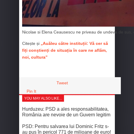
Nicolae si Elena Ceausescu ne priveau de undeva de sus, ori
Citește și
„Auăleu către instituții: Vă cer să
fiți conștienți de situația în care ne aflăm,
noi, cultura”
Tweet
Pin It
YOU MAY ALSO LIKE...
Hurduzeu: PSD a ales responsabilitatea,
România are nevoie de un Guvern legitim
PSD: Pentru salvarea lui Dominic Fritz s-
au pus în pericol 771 de milioane de euro!