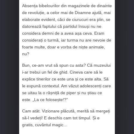
Absența bibelourilor din magazinele de dinainte
de revoluție, a celor mai de Doamne ajută, mai
elaborate evident, căci de ciurucuri era plin, se
datorează faptului că partidul însuși nu ne
considera demni de a avea așa ceva. Eram
considerați o turmă, iar turma nu are nevoie de
foarte multe, doar e vorba de niște animale,
nu?
Bun, ce-am vrut să spun cu asta? Că muzeului
i-ar trebui un fel de ghid. Cineva care să le
explice tinerilor ce este una și ce este alta. Să
le expună contextul. Am văzut adolescenți care
se uitau la o râșniță de piper și nu știau ce
este. „La ce folosește!?”
Cam atât. Vizionare plăcută, merită să mergeți
să-l vedeți! E deschis cam tot timpul. Și e
gratis, cuvântul magic…