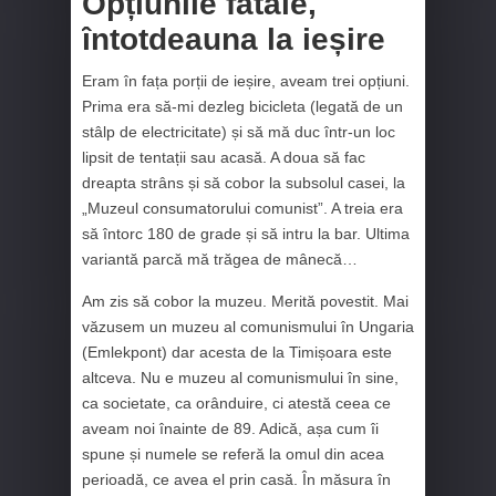
Opțiunile fatale,
întotdeauna la ieșire
Eram în fața porții de ieșire, aveam trei opțiuni.
Prima era să-mi dezleg bicicleta (legată de un
stâlp de electricitate) și să mă duc într-un loc
lipsit de tentații sau acasă. A doua să fac
dreapta strâns și să cobor la subsolul casei, la
„Muzeul consumatorului comunist”. A treia era
să întorc 180 de grade și să intru la bar. Ultima
variantă parcă mă trăgea de mânecă…
Am zis să cobor la muzeu. Merită povestit. Mai
văzusem un muzeu al comunismului în Ungaria
(Emlekpont) dar acesta de la Timișoara este
altceva. Nu e muzeu al comunismului în sine,
ca societate, ca orânduire, ci atestă ceea ce
aveam noi înainte de 89. Adică, așa cum îi
spune și numele se referă la omul din acea
perioadă, ce avea el prin casă. În măsura în