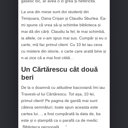
găsesc loc, ar avea o zi grea și nefericită.
La una din mese sunt doi studenți din
Timișoara, Oana Crișan și Claudiu Sburlea. Ea-
mi spune că vrea să-și schimbe biblioteca și
mai dă din cărți. Claudiu la fel, le mai schimbă,
ia altele, ce v-am spus mai sus. Cumpăr și eu o
carte, mă fac primul client. Cu 10 lei iau ceva
cu mistere din istorie, o carte care arată bine și
n-ai zice că a mai fost citită…
Un Cărtărescu cât două
beri
De la o doamnă cu atitudine bacoviană îmi iau
Travesti-ul lui Cărtărescu. Tot așa, 10 lei,
primul client! Pe pagina de gardă mai sunt
câteva semnături, toate spun aceasta este
cartea lui…, a fost cumpărată la data de, ba
este și o ștampilă ca o parafă ca de medic:
„Biblioteca personală ….”