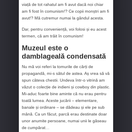
viață de tot rahatul am fi avut dacă noi chiar
am fi fost în comunism!? Ce copii monștri am fi
avut!? Mă cutremur numai la gândul acesta.
Dar, pentru conveniență, voi folosi și eu acest
termen, că am trăit în comunism!
Muzeul este o
damblageală condensată
Nu mă voi referi la tomurile de cărți de
propagandă, mi-s sătul de astea. Aș vrea să vă
spun câteva chestii. Undeva într-o vitrină am
văzut o colecție de indieni și cowboy din plastic.
Mi-aduc foarte bine aminte că nu erau pentru
toată lumea. Aceste jucării – elementare,
banale și ordinare – se dădeau și ele pe sub
mână. Ca un făcut, parcă erau destinate doar
unor anumite persoane, numai unii le găseau
de cumpărat…