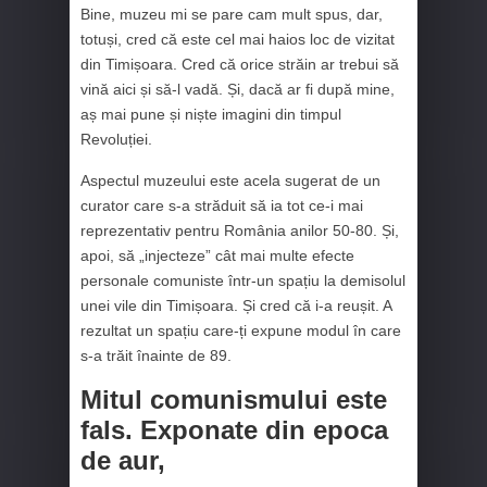
Bine, muzeu mi se pare cam mult spus, dar,
totuși, cred că este cel mai haios loc de vizitat
din Timișoara. Cred că orice străin ar trebui să
vină aici și să-l vadă. Și, dacă ar fi după mine,
aș mai pune și niște imagini din timpul
Revoluției.
Aspectul muzeului este acela sugerat de un
curator care s-a străduit să ia tot ce-i mai
reprezentativ pentru România anilor 50-80. Și,
apoi, să „injecteze” cât mai multe efecte
personale comuniste într-un spațiu la demisolul
unei vile din Timișoara. Și cred că i-a reușit. A
rezultat un spațiu care-ți expune modul în care
s-a trăit înainte de 89.
Mitul comunismului este
fals. Exponate din epoca
de aur,