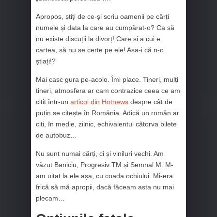
Apropos, știți de ce-și scriu oamenii pe cărți
numele și data la care au cumpărat-o? Ca să
nu existe discuții la divorț! Care și a cui e
cartea, să nu se certe pe ele! Așa-i că n-o
știați!?
Mai casc gura pe-acolo. Îmi place. Tineri, mulți
tineri, atmosfera ar cam contrazice ceea ce am
citit într-un
articol din Hotnews
despre cât de
puțin se citește în România. Adică un român ar
citi, în medie, zilnic, echivalentul câtorva bilete
de autobuz…
Nu sunt numai cărți, ci și viniluri vechi. Am
văzut Baniciu, Progresiv TM și Semnal M. M-
am uitat la ele așa, cu coada ochiului. Mi-era
frică să mă apropii, dacă făceam asta nu mai
plecam…