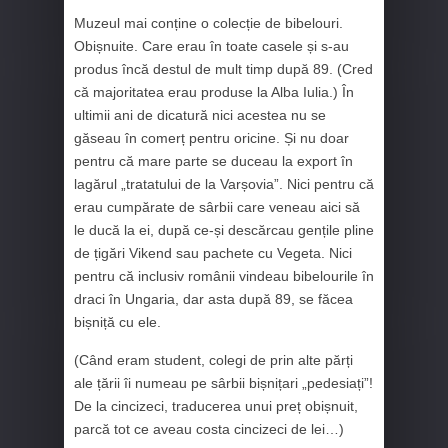
Muzeul mai conține o colecție de bibelouri.
Obișnuite. Care erau în toate casele și s-au
produs încă destul de mult timp după 89. (Cred
că majoritatea erau produse la Alba Iulia.) În
ultimii ani de dicatură nici acestea nu se
găseau în comerț pentru oricine. Și nu doar
pentru că mare parte se duceau la export în
lagărul „tratatului de la Varșovia”. Nici pentru că
erau cumpărate de sârbii care veneau aici să
le ducă la ei, după ce-și descărcau gențile pline
de țigări Vikend sau pachete cu Vegeta. Nici
pentru că inclusiv românii vindeau bibelourile în
draci în Ungaria, dar asta după 89, se făcea
bișniță cu ele.
(Când eram student, colegi de prin alte părți
ale țării îi numeau pe sârbii bișnițari „pedesiați”!
De la cincizeci, traducerea unui preț obișnuit,
parcă tot ce aveau costa cincizeci de lei…)