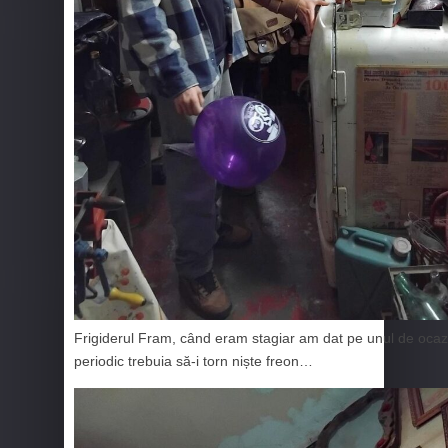
Frigiderul Fram, când eram stagiar am dat pe unul de ocazie
periodic trebuia să-i torn niște freon…