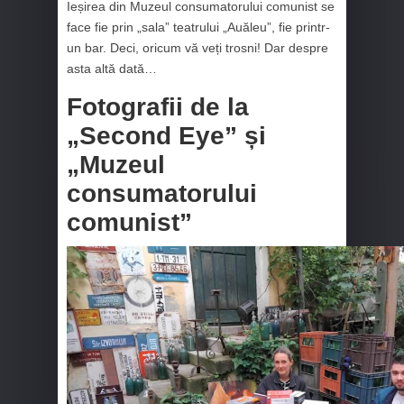
Ieșirea din Muzeul consumatorului comunist se
face fie prin „sala” teatrului „Auăleu”, fie printr-
un bar. Deci, oricum vă veți trosni! Dar despre
asta altă dată…
Fotografii de la
„Second Eye” și
„Muzeul
consumatorului
comunist”