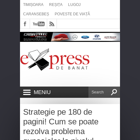
TIMIȘOARA
REȘIȚA
LUGOJ
CARANSEBEȘ
POVESTE DE VIAȚĂ
MENIU
Strategie pe 180 de
pagini! Cum se poate
rezolva problema