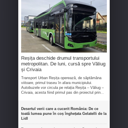
Reșița deschide drumul transportului
metropolitan. De luni, cursă spre Văliug
și Crivaia
Transport Urban Reșița operează, de săptămâna
viitoare, primul traseu în afara municipiului.
Autobuzele vor circula pe relația Reșița – Văliug –
Crivaia, acesta fiind primul pas din proiectul prin...
Desertul verii care a cucerit România: De ce
toată lumea pune în coș înghețata Gelatelli de la
Lidl