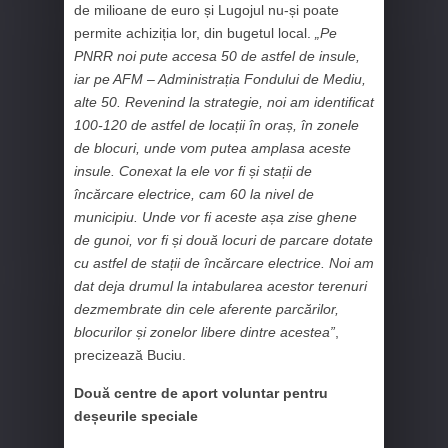
de milioane de euro și Lugojul nu-și poate
permite achiziția lor, din bugetul local.
„Pe
PNRR noi pute accesa 50 de astfel de insule,
iar pe AFM – Administrația Fondului de Mediu,
alte 50. Revenind la strategie, noi am identificat
100-120 de astfel de locații în oraș, în zonele
de blocuri, unde vom putea amplasa aceste
insule. Conexat la ele vor fi și stații de
încărcare electrice, cam 60 la nivel de
municipiu. Unde vor fi aceste așa zise ghene
de gunoi, vor fi și două locuri de parcare dotate
cu astfel de stații de încărcare electrice. Noi am
dat deja drumul la intabularea acestor terenuri
dezmembrate din cele aferente parcărilor,
blocurilor și zonelor libere dintre acestea”
,
precizează Buciu.
Două centre de aport voluntar pentru
deșeurile speciale