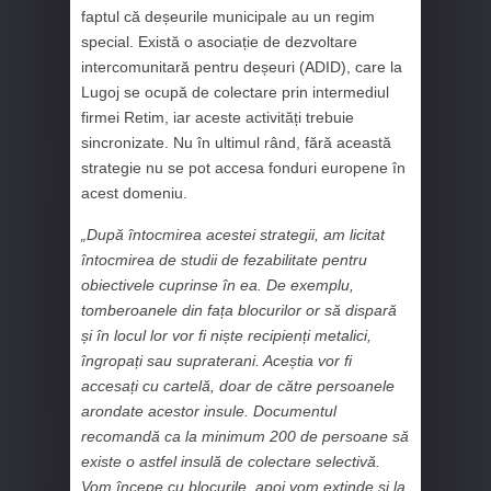
faptul că deșeurile municipale au un regim
special. Există o asociație de dezvoltare
intercomunitară pentru deșeuri (ADID), care la
Lugoj se ocupă de colectare prin intermediul
firmei Retim, iar aceste activități trebuie
sincronizate. Nu în ultimul rând, fără această
strategie nu se pot accesa fonduri europene în
acest domeniu.
„După întocmirea acestei strategii, am licitat
întocmirea de studii de fezabilitate pentru
obiectivele cuprinse în ea. De exemplu,
tomberoanele din fața blocurilor or să dispară
și în locul lor vor fi niște recipienți metalici,
îngropați sau supraterani. Aceștia vor fi
accesați cu cartelă, doar de către persoanele
arondate acestor insule. Documentul
recomandă ca la minimum 200 de persoane să
existe o astfel insulă de colectare selectivă.
Vom începe cu blocurile, apoi vom extinde și la