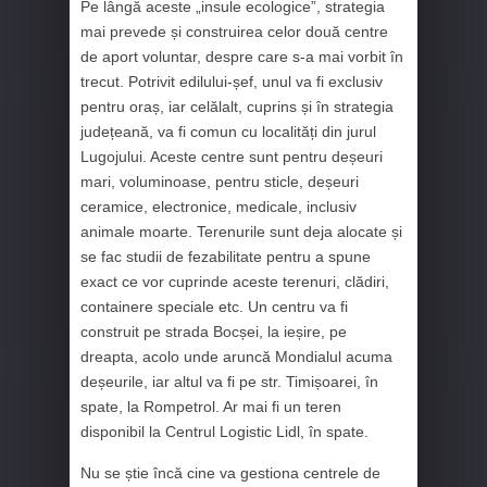
Pe lângă aceste „insule ecologice”, strategia
mai prevede și construirea celor două centre
de aport voluntar, despre care s-a mai vorbit în
trecut. Potrivit edilului-șef, unul va fi exclusiv
pentru oraș, iar celălalt, cuprins și în strategia
județeană, va fi comun cu localități din jurul
Lugojului. Aceste centre sunt pentru deșeuri
mari, voluminoase, pentru sticle, deșeuri
ceramice, electronice, medicale, inclusiv
animale moarte. Terenurile sunt deja alocate și
se fac studii de fezabilitate pentru a spune
exact ce vor cuprinde aceste terenuri, clădiri,
containere speciale etc. Un centru va fi
construit pe strada Bocșei, la ieșire, pe
dreapta, acolo unde aruncă Mondialul acuma
deșeurile, iar altul va fi pe str. Timișoarei, în
spate, la Rompetrol. Ar mai fi un teren
disponibil la Centrul Logistic Lidl, în spate.
Nu se știe încă cine va gestiona centrele de