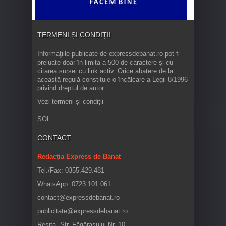
TERMENI ȘI CONDIȚII
Informaţiile publicate de expressdebanat.ro pot fi
preluate doar în limita a 500 de caractere şi cu
citarea sursei cu link activ. Orice abatere de la
această regulă constituie o încălcare a Legii 8/1996
privind dreptul de autor.
Vezi termeni și condiții
SOL
CONTACT
Redacția Express de Banat
Tel./Fax: 0355.429.481
WhatsApp: 0723.101.061
contact@expressdebanat.ro
publicitate@expressdebanat.ro
Reșița, Str. Făgărașului Nr. 10