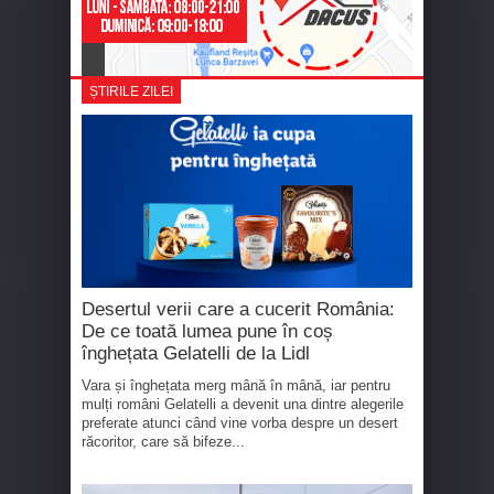
ȘTIRILE ZILEI
Desertul verii care a cucerit România:
De ce toată lumea pune în coș
înghețata Gelatelli de la Lidl
Vara și înghețata merg mână în mână, iar pentru
mulți români Gelatelli a devenit una dintre alegerile
preferate atunci când vine vorba despre un desert
răcoritor, care să bifeze...