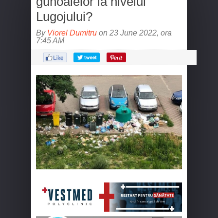
gunoaielor la nivelul
Lugojului?
By
Viorel Dumitru
on 23 June 2022, ora
7:45 AM