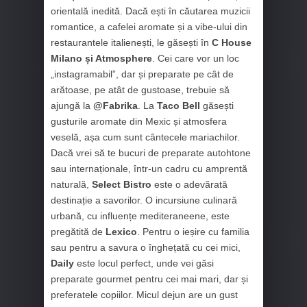
orientală inedită. Dacă ești în căutarea muzicii
romantice, a cafelei aromate și a vibe-ului din
restaurantele italienești, le găsești în
C House
Milano și Atmosphere
. Cei care vor un loc
„instagramabil”, dar și preparate pe cât de
arătoase, pe atât de gustoase, trebuie să
ajungă la
@Fabrika
. La
Taco Bell
găsești
gusturile aromate din Mexic și atmosfera
veselă, așa cum sunt cântecele mariachilor.
Dacă vrei să te bucuri de preparate autohtone
sau internaționale, într-un cadru cu amprentă
naturală,
Select Bistro
este o adevărată
destinație a savorilor. O incursiune culinară
urbană, cu influențe mediteraneene, este
pregătită de
Lexico
. Pentru o ieșire cu familia
sau pentru a savura o înghețată cu cei mici,
Daily
este locul perfect, unde vei găsi
preparate gourmet pentru cei mai mari, dar și
preferatele copiilor. Micul dejun are un gust