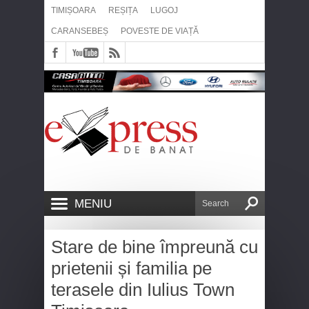
TIMIȘOARA
REȘIȚA
LUGOJ
CARANSEBEȘ
POVESTE DE VIAȚĂ
MENIU
Stare de bine împreună cu
prietenii și familia pe
terasele din Iulius Town