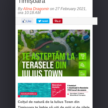
Timișoara
By
Alina Dragomir
on 27 February 2021,
ora 10:18 AM
Colțul de natură de la Iulius Town din
Timișoara te îmbie să uiți de griji și de zilele