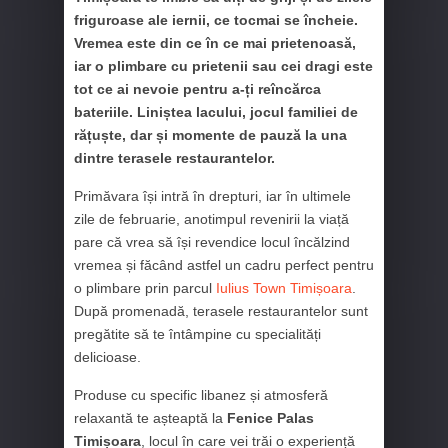
friguroase ale iernii, ce tocmai se încheie.
Vremea este din ce în ce mai prietenoasă,
iar o plimbare cu prietenii sau cei dragi este
tot ce ai nevoie pentru a-ți reîncărca
bateriile. Liniștea lacului, jocul familiei de
rățuște, dar și momente de pauză la una
dintre terasele restaurantelor.
Primăvara își intră în drepturi, iar în ultimele
zile de februarie, anotimpul revenirii la viață
pare că vrea să își revendice locul încălzind
vremea și făcând astfel un cadru perfect pentru
o plimbare prin parcul
Iulius Town Timișoara
.
După promenadă, terasele restaurantelor sunt
pregătite să te întâmpine cu specialități
delicioase.
Produse cu specific libanez și atmosferă
relaxantă te așteaptă la
Fenice Palas
Timișoara
, locul în care vei trăi o experiență