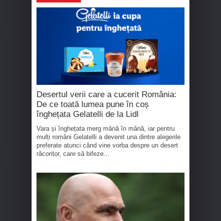
Desertul verii care a cucerit România:
De ce toată lumea pune în coș
înghețata Gelatelli de la Lidl
Vara și înghețata merg mână în mână, iar pentru
mulți români Gelatelli a devenit una dintre alegerile
preferate atunci când vine vorba despre un desert
răcoritor, care să bifeze...