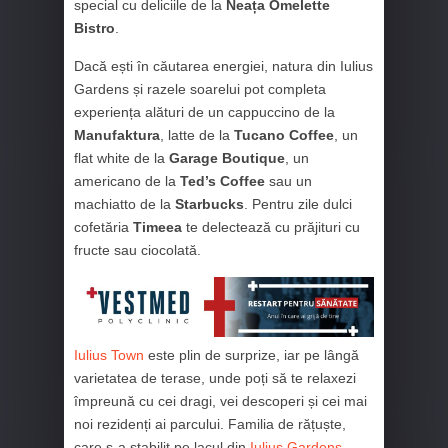
special cu deliciile de la
Neața Omelette
Bistro
.
Dacă ești în căutarea energiei, natura din Iulius
Gardens și razele soarelui pot completa
experiența alături de un cappuccino de la
Manufaktura
, latte de la
Tucano Coffee
, un
flat white de la
Garage Boutique
, un
americano de la
Ted’s Coffee
sau un
machiatto de la
Starbucks
. Pentru zile dulci
cofetăria
Timeea
te delectează cu prăjituri cu
fructe sau ciocolată.
Iulius Town
este plin de surprize, iar pe lângă
varietatea de terase, unde poți să te relaxezi
împreună cu cei dragi, vei descoperi și cei mai
noi rezidenți ai parcului. Familia de rățuște,
care s-a stabilit pe lacul din
Iulius Gardens
,