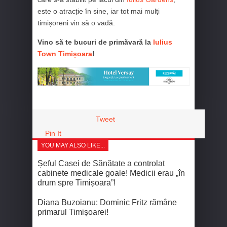
este o atracție în sine, iar tot mai mulți
timișoreni vin să o vadă.
Vino să te bucuri de primăvară la
Iulius
Town Timișoara
!
Tweet
Pin It
YOU MAY ALSO LIKE...
Șeful Casei de Sănătate a controlat
cabinete medicale goale! Medicii erau „în
drum spre Timișoara”!
Diana Buzoianu: Dominic Fritz rămâne
primarul Timișoarei!