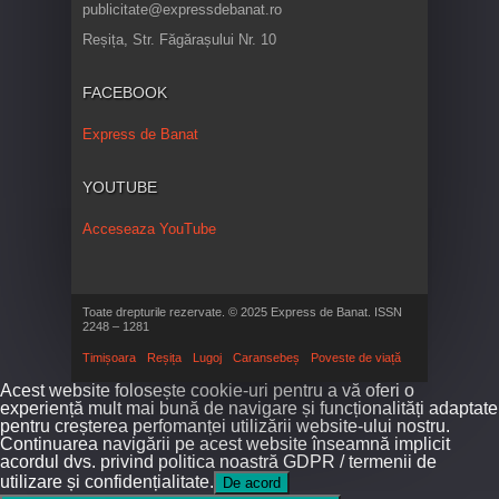
publicitate@expressdebanat.ro
Reșița, Str. Făgărașului Nr. 10
FACEBOOK
Express de Banat
YOUTUBE
Acceseaza YouTube
Toate drepturile rezervate. © 2025 Express de Banat. ISSN
2248 – 1281
Timișoara
Reșița
Lugoj
Caransebeș
Poveste de viață
Acest website folosește cookie-uri pentru a vă oferi o
experiență mult mai bună de navigare și funcționalități adaptate
pentru creșterea perfomanței utilizării website-ului nostru.
Continuarea navigării pe acest website înseamnă implicit
acordul dvs. privind politica noastră GDPR / termenii de
utilizare și confidențialitate.
De acord