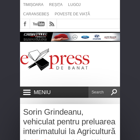
TIMIȘOARA
REȘIȚA
LUGOJ
CARANSEBEȘ
POVESTE DE VIAȚĂ
MENIU
Sorin Grindeanu,
vehiculat pentru preluarea
interimatului la Agricultură