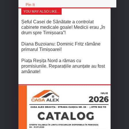
Pin It
YOU MAY ALSO LIKE...
Șeful Casei de Sănătate a controlat
cabinete medicale goale! Medicii erau „în
drum spre Timișoara”!
Diana Buzoianu: Dominic Fritz rămâne
primarul Timișoarei!
Piața Reșița Nord a rămas cu
promisiunile. Reparațiile anunțate au fost
amânate!