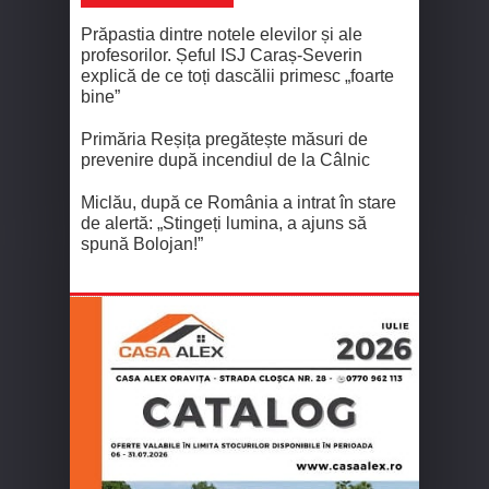
Prăpastia dintre notele elevilor și ale
profesorilor. Șeful ISJ Caraș-Severin
explică de ce toți dascălii primesc „foarte
bine”
Primăria Reșița pregătește măsuri de
prevenire după incendiul de la Câlnic
Miclău, după ce România a intrat în stare
de alertă: „Stingeți lumina, a ajuns să
spună Bolojan!”