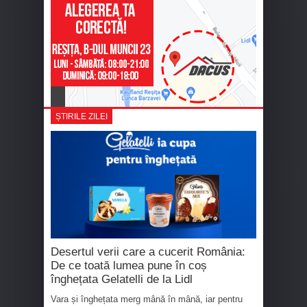
ȘTIRILE ZILEI
Desertul verii care a cucerit România:
De ce toată lumea pune în coș
înghețata Gelatelli de la Lidl
Vara și înghețata merg mână în mână, iar pentru