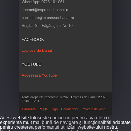
WhatsApp: 0723.101.061
contact@expressdebanat.ro
publicitate@expressdebanat.ro
Reșița, Str. Făgărașului Nr. 10
FACEBOOK
Express de Banat
YOUTUBE
Acceseaza YouTube
Toate drepturile rezervate. © 2025 Express de Banat. ISSN
2248 – 1281
Timișoara
Reșița
Lugoj
Caransebeș
Poveste de viață
Acest website folosește cookie-uri pentru a vă oferi o
experiență mult mai bună de navigare și funcționalități adaptate
pentru creșterea perfomanței utilizării website-ului nostru.