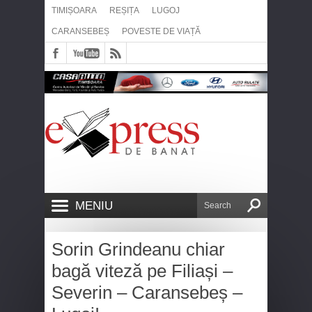
TIMIȘOARA
REȘIȚA
LUGOJ
CARANSEBEȘ
POVESTE DE VIAȚĂ
MENIU
Sorin Grindeanu chiar
bagă viteză pe Filiași –
Severin – Caransebeș –