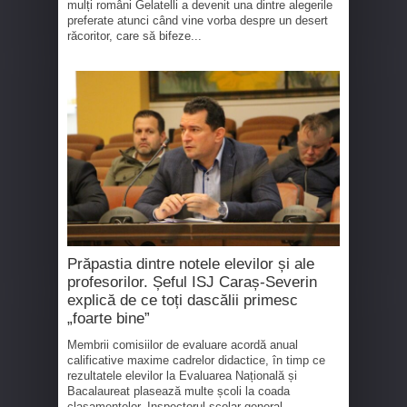
mulți români Gelatelli a devenit una dintre alegerile
preferate atunci când vine vorba despre un desert
răcoritor, care să bifeze...
Prăpastia dintre notele elevilor și ale
profesorilor. Șeful ISJ Caraș-Severin
explică de ce toți dascălii primesc
„foarte bine”
Membrii comisiilor de evaluare acordă anual
calificative maxime cadrelor didactice, în timp ce
rezultatele elevilor la Evaluarea Națională și
Bacalaureat plasează multe școli la coada
clasamentelor. Inspectorul școlar general...