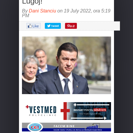
Lugoj!
By
Dani Stanciu
on 19 July 2022, ora 5:19
PM