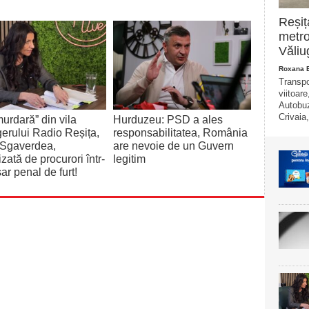
Reșiț
metro
Văliu
Roxana 
Transpo
viitoare
Autobuz
Crivaia,
urdară” din vila
Hurduzeu: PSD a ales
rului Radio Reșița,
responsabilitatea, România
 Sgaverdea,
are nevoie de un Guvern
izată de procurori într-
legitim
ar penal de furt!