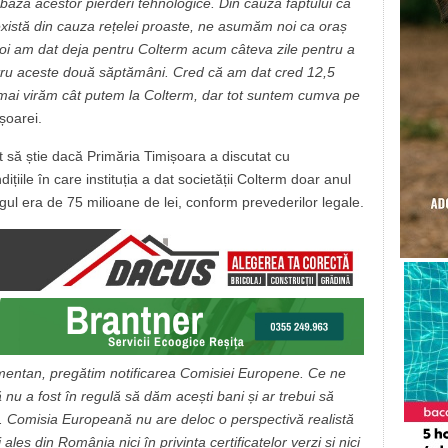
aza acestor pierderi tehnologice. Din cauza faptului că
 există din cauza rețelei proaste, ne asumăm noi ca oraș
 Noi am dat deja pentru Colterm acum câteva zile pentru a
entru aceste două săptămâni. Cred că am dat cred 12,5
ă mai virăm cât putem la Colterm, dar tot suntem cumva pe
ișoarei.
t să știe dacă Primăria Timișoara a discutat cu
țiile în care instituția a dat societății Colterm doar anul
gul era de 75 milioane de lei, conform prevederilor legale.
mentan, pregătim notificarea Comisiei Europene. Ce ne
u a fost în regulă să dăm acești bani și ar trebui să
m. Comisia Europeană nu are deloc o perspectivă realistă
ales din România nici în privința certificatelor verzi și nici