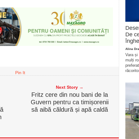
Deser
De ce
înghe
Alina Dr
Vara și
mulți r
prefera
răcorito
Pin It
Next Story →
Fritz cere din nou bani de la
Guvern pentru ca timișorenii
pă
să aibă căldură și apă caldă
n