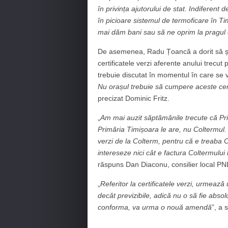
în privința ajutorului de stat. Indiferent
în picioare sistemul de termoficare în Ti
mai dăm bani sau să ne oprim la pragul 
De asemenea, Radu Țoancă a dorit să ș
certificatele verzi aferente anului trecut 
trebuie discutat în momentul în care se v
Nu orașul trebuie să cumpere aceste cert
precizat Dominic Fritz.
„
Am mai auzit săptămânile trecute că Pr
Primăria Timișoara le are, nu Coltermul. 
verzi de la Colterm, pentru că e treaba C
intereseze nici cât e factura Coltermului
răspuns Dan Diaconu, consilier local PNL
„
Referitor la certificatele verzi, urmează 
decât previzibile, adică nu o să fie absol
conforma, va urma o nouă amendă
”, a 