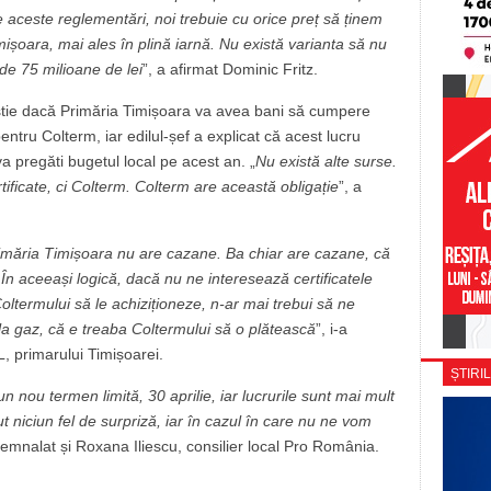
 de aceste reglementări, noi trebuie cu orice preț să ținem
mișoara, mai ales în plină iarnă. Nu există varianta să nu
de 75 milioane de lei
”, a afirmat Dominic Fritz.
tie dacă Primăria Timișoara va avea bani să cumpere
pentru Colterm, iar edilul-șef a explicat că acest lucru
a pregăti bugetul local pe acest an. „
Nu există alte surse.
ificate, ci Colterm. Colterm are această obligație
”, a
imăria Timișoara nu are cazane. Ba chiar are cazane, că
În aceeași logică, dacă nu ne interesează certificatele
oltermului să le achiziționeze, n-ar mai trebui să ne
 la gaz, că e treaba Coltermului să o plătească
”, i-a
, primarului Timișoarei.
ȘTIRIL
un nou termen limită, 30 aprilie, iar lucrurile sunt mai mult
ut niciun fel de surpriză, iar în cazul în care nu ne vom
semnalat și Roxana Iliescu, consilier local Pro România.