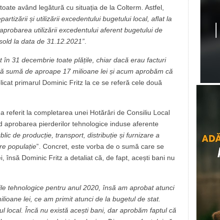
toate având legătură cu situația de la Colterm. Astfel,
rtizării și utilizării excedentului bugetului local, aflat la
aprobarea utilizării excedentului aferent bugetului de
 sold la data de 31.12.2021”
.
în 31 decembrie toate plățile, chiar dacă erau facturi
stă sumă de aproape 17 milioane lei și acum aprobăm că
plicat primarul Dominic Fritz la ce se referă cele două
a referit la completarea unei Hotărâri de Consiliu Local
nd aprobarea pierderilor tehnologice induse aferente
blic de producție, transport, distribuție și furnizare a
tre populație
”. Concret, este vorba de o sumă care se
i, însă Dominic Fritz a detaliat că, de fapt, acești bani nu
ile tehnologice pentru anul 2020, însă am aprobat atunci
ioane lei, ce am primit atunci de la bugetul de stat.
 local. Încă nu există acești bani, dar aprobăm faptul că