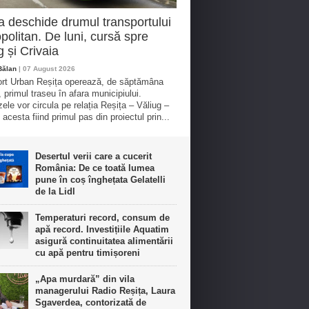
a deschide drumul transportului
politan. De luni, cursă spre
g și Crivaia
Bălan
| 07 August 2026
rt Urban Reșița operează, de săptămâna
, primul traseu în afara municipiului.
ele vor circula pe relația Reșița – Văliug –
 acesta fiind primul pas din proiectul prin...
Desertul verii care a cucerit
România: De ce toată lumea
pune în coș înghețata Gelatelli
de la Lidl
Temperaturi record, consum de
apă record. Investițiile Aquatim
asigură continuitatea alimentării
cu apă pentru timișoreni
„Apa murdară” din vila
managerului Radio Reșița, Laura
Sgaverdea, contorizată de