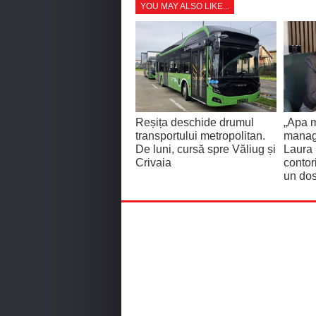
YOU MAY ALSO LIKE...
Reșița deschide drumul
„Apa m
transportului metropolitan.
manage
De luni, cursă spre Văliug și
Laura
Crivaia
contor
un dos