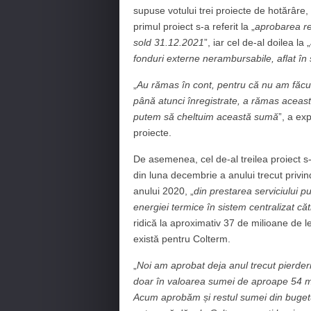
supuse votului trei proiecte de hotărâre, 
primul proiect s-a referit la „
aprobarea repa
sold 31.12.2021
”, iar cel de-al doilea la „
fonduri externe nerambursabile, aflat în
„
Au rămas în cont, pentru că nu am făcut 
până atunci înregistrate, a rămas acea
putem să cheltuim această sumă
”, a ex
proiecte.
De asemenea, cel de-al treilea proiect s-
din luna decembrie a anului trecut privi
anului 2020, „
din prestarea serviciului pu
energiei termice în sistem centralizat că
ridică la aproximativ 37 de milioane de le
există pentru Colterm.
„
Noi am aprobat deja anul trecut pierder
doar în valoarea sumei de aproape 54 mil
Acum aprobăm și restul sumei din bugetul