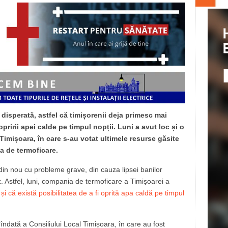
 disperată, astfel că timișorenii deja primesc mai
opririi apei calde pe timpul nopții. Luni a avut loc și o
Timișoara, în care s-au votat ultimele resurse găsite
a de termoficare.
 din nou cu probleme grave, din cauza lipsei banilor
z. Astfel, luni, compania de termoficare a Timișoarei a
și că există posibilitatea de a fi oprită apa caldă pe timpul
 îndată a Consiliului Local Timișoara, în care au fost