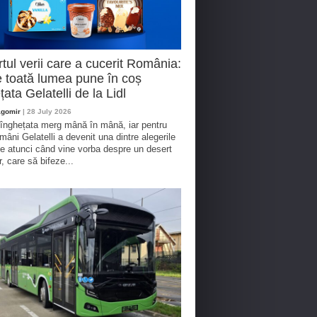
tul verii care a cucerit România:
 toată lumea pune în coș
țata Gelatelli de la Lidl
agomir
| 28 July 2026
 înghețata merg mână în mână, iar pentru
omâni Gelatelli a devenit una dintre alegerile
te atunci când vine vorba despre un desert
r, care să bifeze...