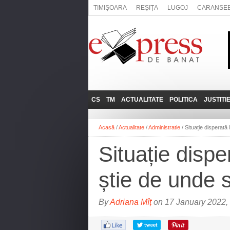
TIMIȘOARA
REȘIȚA
LUGOJ
CARANSE
CS
TM
ACTUALITATE
POLITICA
JUSTITI
REȘIȚA
LUGOJ
ADMINISTRATIE
EXPRESSLIVE
Acasă
/
Actualitate
/
Administratie
/
Situație disperată
CARANSEBEȘ
TIMIȘOARA
NAȚIONAL
INTERVIURILE
EXPRESS
Situație disp
ANINA
SOCIAL
BĂILE HERCULANE
UTILE
știe de unde 
BOCŞA
MOLDOVA NOUĂ
By
Adriana Mîț
on 17 January 2022,
ORAVIȚA
OȚELU ROŞU