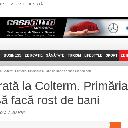
BEȘ
POVESTE DE VIAȚĂ
E
BUSINESS
EDUCAȚIE
SĂNĂTATE
TURISM
LIFESTYLE
SPORT
EDI
JOB-URI
PRIN MUNȚII
POVESTE DE VIAȚĂ
D
BANATULUI
 la Colterm. Primăria Timișoara nu știe de unde să facă rost de bani
TEHNIT
VISIT CARAȘ-SEVERIN
erată la Colterm. Primări
FANTASTICUL BANAT
să facă rost de bani
TRAVEL VLOG
 ora 7:30 PM