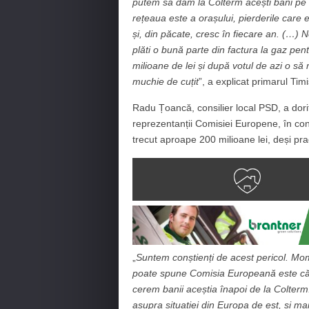
putem să dăm la Colterm acești bani pe b
rețeaua este a orașului, pierderile care
și, din păcate, cresc în fiecare an. (…)
plăti o bună parte din factura la gaz p
milioane de lei și după votul de azi o s
muchie de cuțit
”, a explicat primarul Tim
Radu Țoancă, consilier local PSD, a dori
reprezentanții Comisiei Europene, în condi
trecut aproape 200 milioane lei, deși pra
„
Suntem conștienți de acest pericol. Mo
poate spune Comisia Europeană este că n
cerem banii aceștia înapoi de la Colter
asupra situației din Europa de est, și mai 