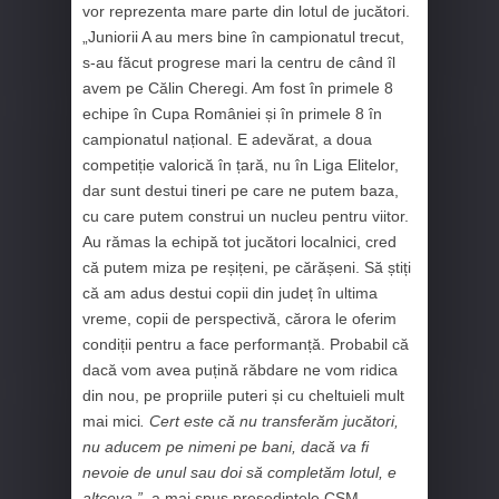
vor reprezenta mare parte din lotul de jucători.
„Juniorii A au mers bine în campionatul trecut,
s-au făcut progrese mari la centru de când îl
avem pe Călin Cheregi. Am fost în primele 8
echipe în Cupa României și în primele 8 în
campionatul național. E adevărat, a doua
competiție valorică în țară, nu în Liga Elitelor,
dar sunt destui tineri pe care ne putem baza,
cu care putem construi un nucleu pentru viitor.
Au rămas la echipă tot jucători localnici, cred
că putem miza pe reșițeni, pe cărășeni. Să știți
că am adus destui copii din județ în ultima
vreme, copii de perspectivă, cărora le oferim
condiții pentru a face performanță. Probabil că
dacă vom avea puțină răbdare ne vom ridica
din nou, pe propriile puteri și cu cheltuieli mult
mai mici
. Cert este că nu transferăm jucători,
nu aducem pe nimeni pe bani, dacă va fi
nevoie de unul sau doi să completăm lotul, e
altceva.”,
a mai spus președintele CSM.