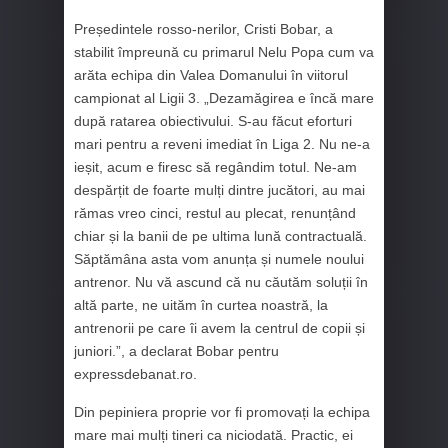
Președintele rosso-nerilor, Cristi Bobar, a
stabilit împreună cu primarul Nelu Popa cum va
arăta echipa din Valea Domanului în viitorul
campionat al Ligii 3. „Dezamăgirea e încă mare
după ratarea obiectivului. S-au făcut eforturi
mari pentru a reveni imediat în Liga 2. Nu ne-a
ieșit, acum e firesc să regândim totul. Ne-am
despărțit de foarte mulți dintre jucători, au mai
rămas vreo cinci, restul au plecat, renunțând
chiar și la banii de pe ultima lună contractuală.
Săptămâna asta vom anunța și numele noului
antrenor. Nu vă ascund că nu căutăm soluții în
altă parte, ne uităm în curtea noastră, la
antrenorii pe care îi avem la centrul de copii și
juniori.”, a declarat Bobar pentru
expressdebanat.ro.
Din pepiniera proprie vor fi promovați la echipa
mare mai mulți tineri ca niciodată. Practic, ei