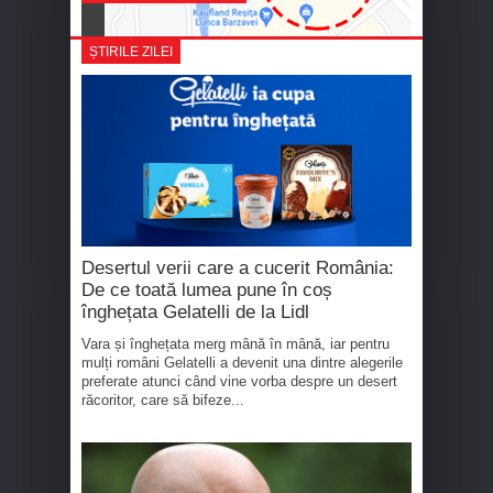
ȘTIRILE ZILEI
Desertul verii care a cucerit România:
De ce toată lumea pune în coș
înghețata Gelatelli de la Lidl
Vara și înghețata merg mână în mână, iar pentru
mulți români Gelatelli a devenit una dintre alegerile
preferate atunci când vine vorba despre un desert
răcoritor, care să bifeze...