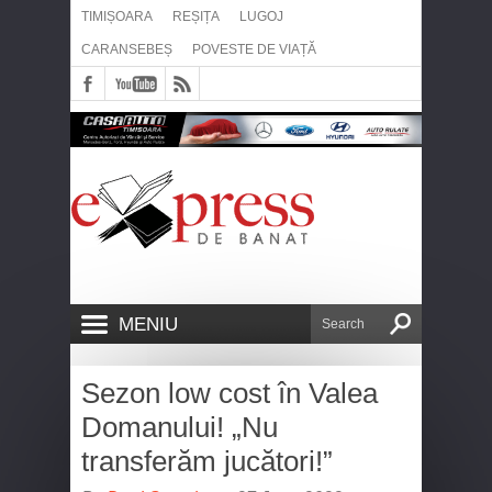
TIMIȘOARA
REȘIȚA
LUGOJ
CARANSEBEȘ
POVESTE DE VIAȚĂ
MENIU
Sezon low cost în Valea
Domanului! „Nu
transferăm jucători!”