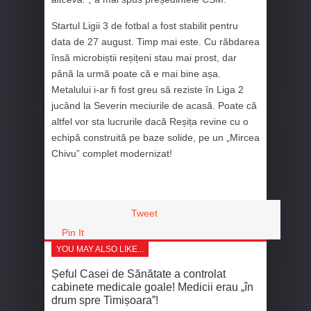
Startul Ligii 3 de fotbal a fost stabilit pentru
data de 27 august. Timp mai este. Cu răbdarea
însă microbiștii reșițeni stau mai prost, dar
până la urmă poate că e mai bine așa.
Metalului i-ar fi fost greu să reziste în Liga 2
jucând la Severin meciurile de acasă. Poate că
altfel vor sta lucrurile dacă Reșița revine cu o
echipă construită pe baze solide, pe un „Mircea
Chivu” complet modernizat!
Tweet
Pin It
YOU MAY ALSO LIKE...
Șeful Casei de Sănătate a controlat
cabinete medicale goale! Medicii erau „în
drum spre Timișoara”!