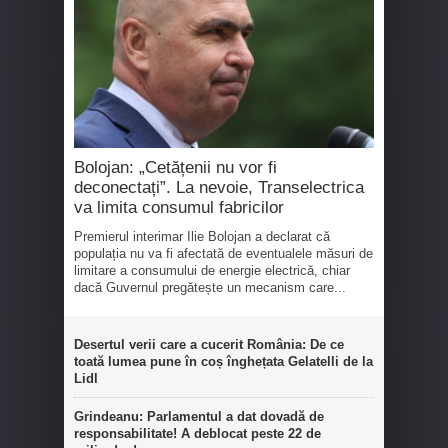
Bolojan: „Cetățenii nu vor fi
deconectați”. La nevoie, Transelectrica
va limita consumul fabricilor
Premierul interimar Ilie Bolojan a declarat că
populația nu va fi afectată de eventualele măsuri de
limitare a consumului de energie electrică, chiar
dacă Guvernul pregătește un mecanism care...
Desertul verii care a cucerit România: De ce
toată lumea pune în coș înghețata Gelatelli de la
Lidl
Grindeanu: Parlamentul a dat dovadă de
responsabilitate! A deblocat peste 22 de