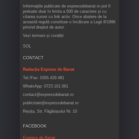
Informaţiile publicate de expressdebanat.ro pot fi
preluate doar în limita a 500 de caractere şi cu
citarea sursei cu link activ. Orice abatere de la
această regulă constituie o încălcare a Legii 8/1996
privind dreptul de autor.
Vezi termeni și condiții
SOL
CONTACT
Redacția Express de Banat
Tel./Fax: 0355.429.481
WhatsApp: 0723.101.061
contact@expressdebanat.ro
publicitate@expressdebanat.ro
Reșița, Str. Făgărașului Nr. 10
FACEBOOK
Express de Banat