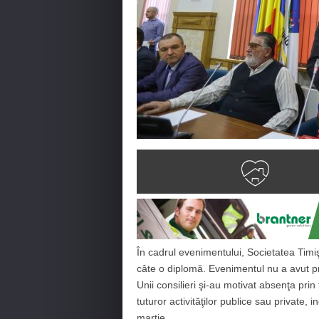
În cadrul evenimentului, Societatea Timiş
câte o diplomă. Evenimentul nu a avut priz
Unii consilieri şi-au motivat absenţa pri
tuturor activităţilor publice sau private,
martie.