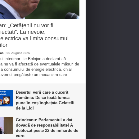
an: „Cetățenii nu vor fi
ectați”. La nevoie,
electrica va limita consumul
ilor
oma
| 06 August 2026
ul interimar Ilie Bolojan a declarat că
ia nu va fi afectată de eventualele măsuri de
e a consumului de energie electrică, chiar
vernul pregătește un mecanism care...
Desertul verii care a cucerit
România: De ce toată lumea
pune în coș înghețata Gelatelli
de la Lidl
Grindeanu: Parlamentul a dat
dovadă de responsabilitate! A
deblocat peste 22 de miliarde de
euro