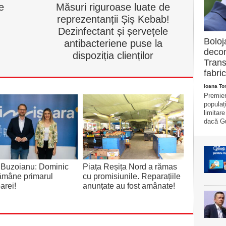
e
Măsuri riguroase luate de
reprezentanții Șiș Kebab!
Dezinfectant și șervețele
Boloj
antibacteriene puse la
decon
dispoziția clienților
Trans
fabric
Ioana T
Premier
populaț
limitar
dacă Gu
 Buzoianu: Dominic
Piața Reșița Nord a rămas
rămâne primarul
cu promisiunile. Reparațiile
arei!
anunțate au fost amânate!