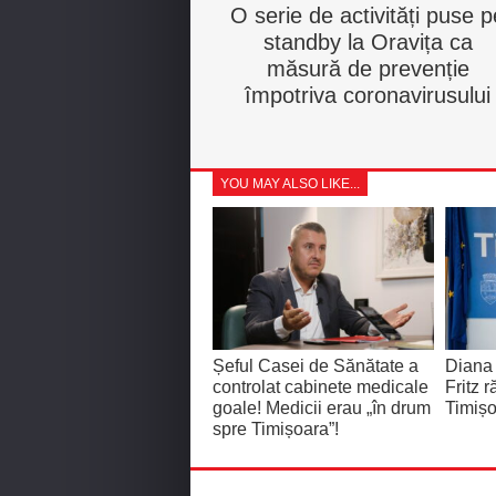
O serie de activități puse p
standby la Oravița ca
măsură de prevenție
împotriva coronavirusului
YOU MAY ALSO LIKE...
Șeful Casei de Sănătate a
Diana
controlat cabinete medicale
Fritz 
goale! Medicii erau „în drum
Timișo
spre Timișoara”!