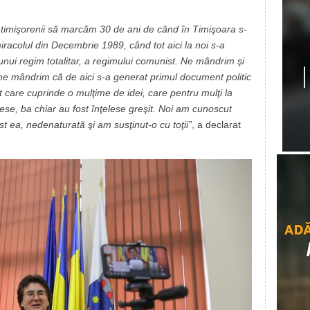
timişorenii să marcăm 30 de ani de când în Timişoara s-
iracolul din Decembrie 1989, când tot aici la noi s-a
 unui regim totalitar, a regimului comunist. Ne mândrim şi
i ne mândrim că de aici s-a generat primul document politic
 care cuprinde o mulţime de idei, care pentru mulţi la
se, ba chiar au fost înţelese greşit. Noi am cunoscut
t ea, nedenaturată şi am susţinut-o cu toţii”
, a declarat