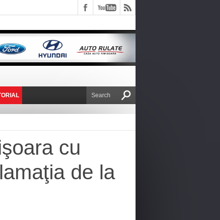
TORIAL
E VICTOR NAFIRU
mişoara cu
clamaţia de la