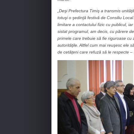
„Deşi Prefectura Timiş a transmis unităţil
totuşi o şedinţă festivă de Consiliu Local.
limitare a contactului fizic cu publicul, ia
sistat programul, am decis, cu părere de 
primele care trebuie să fie riguroase cu 
autorităţile. Altfel cum mai reuşesc ele 
de cetăţeni care refuză să le respecte –