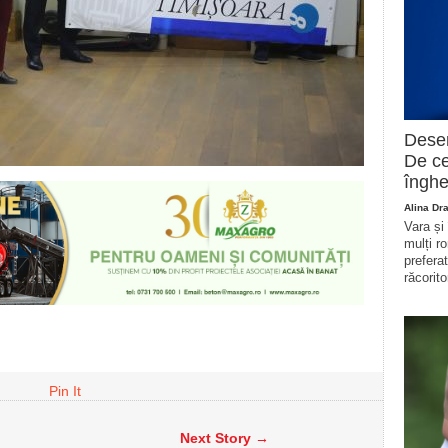
Deser
De ce
înghe
Alina Dr
Vara și
mulți r
prefera
răcorito
Pin It
Next Story →