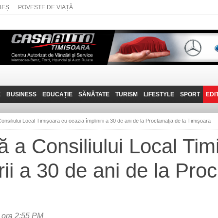
BEȘ
POVESTE DE VIAȚĂ
E
BUSINESS
EDUCAȚIE
SĂNĂTATE
TURISM
LIFESTYLE
SPORT
EDI
JOB-URI
PRIN MUNȚII
POVESTE DE VIAȚĂ
D
BANATULUI
Consiliului Local Timişoara cu ocazia împlinirii a 30 de ani de la Proclamaţia de la Timişoara
TEHNIT
VISIT CARAȘ-SEVERIN
ă a Consiliului Local Ti
FANTASTICUL BANAT
rii a 30 de ani de la Pro
TRAVEL VLOG
 ora 2:55 PM