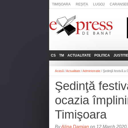
TIMIȘOARA
REȘIȚA
LUGOJ
CARANSE
CS
TM
ACTUALITATE
POLITICA
JUSTITI
REȘIȚA
LUGOJ
ADMINISTRATIE
EXPRESSLIVE
Acasă
/
Actualitate
/
Administratie
/
Şedinţă festivă a 
CARANSEBEȘ
TIMIȘOARA
NAȚIONAL
INTERVIURILE
EXPRESS
Şedinţă festiv
ANINA
SOCIAL
BĂILE HERCULANE
UTILE
ocazia împlini
BOCŞA
MOLDOVA NOUĂ
Timişoara
ORAVIȚA
OȚELU ROŞU
By
Alina Damian
on 12 March 2020,