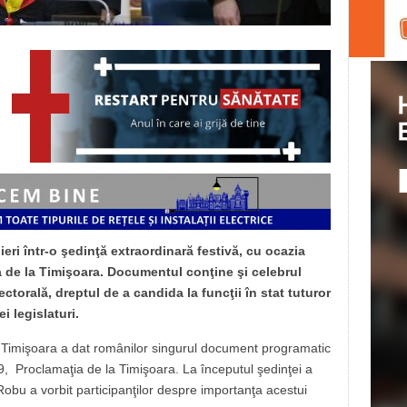
ieri într-o şedinţă extraordinară festivă, cu ocazia
ia de la Timişoara. Documentul conţine şi celebrul
ectorală, dreptul de a candida la funcţii în stat tuturor
ei legislaturi.
, Timişoara a dat românilor singurul document programatic
9, Proclamaţia de la Timişoara. La începutul şedinţei a
Robu a vorbit participanţilor despre importanţa acestui