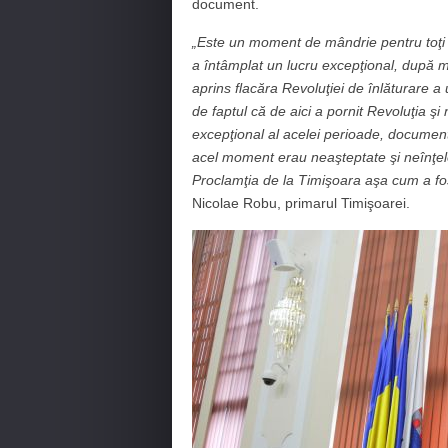
document.
„Este un moment de mândrie pentru toţi 
a întâmplat un lucru excepţional, după m
aprins flacăra Revoluţiei de înlăturare a
de faptul că de aici a pornit Revoluţia ş
excepţional al acelei perioade, document
acel moment erau neaşteptate şi neînţele
Proclamţia de la Timişoara aşa cum a fos
Nicolae Robu, primarul Timişoarei.