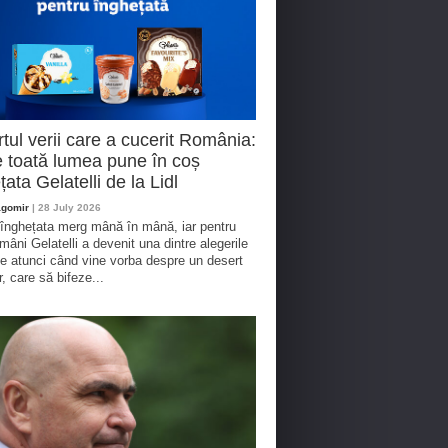
tul verii care a cucerit România:
 toată lumea pune în coș
țata Gelatelli de la Lidl
agomir
| 28 July 2026
 înghețata merg mână în mână, iar pentru
omâni Gelatelli a devenit una dintre alegerile
te atunci când vine vorba despre un desert
r, care să bifeze...