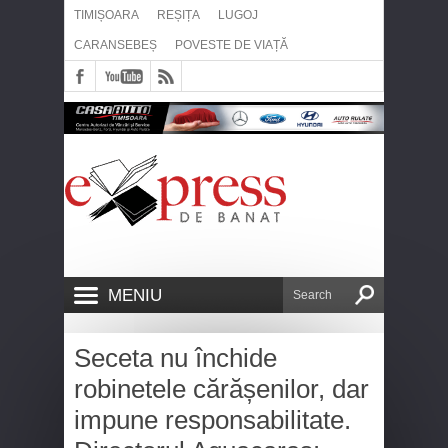
TIMIȘOARA
REȘIȚA
LUGOJ
CARANSEBEȘ
POVESTE DE VIAȚĂ
MENIU
Seceta nu închide
robinetele cărășenilor, dar
impune responsabilitate.