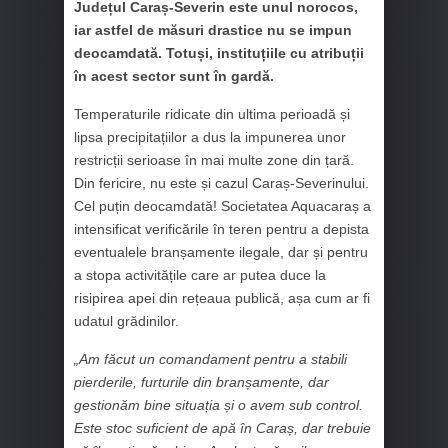
Județul Caraș-Severin este unul norocos,
iar astfel de măsuri drastice nu se impun
deocamdată. Totuși, instituțiile cu atribuții
în acest sector sunt în gardă.
Temperaturile ridicate din ultima perioadă și
lipsa precipitațiilor a dus la impunerea unor
restricții serioase în mai multe zone din țară.
Din fericire, nu este și cazul Caraș-Severinului.
Cel puțin deocamdată! Societatea Aquacaraș a
intensificat verificările în teren pentru a depista
eventualele branșamente ilegale, dar și pentru
a stopa activitățile care ar putea duce la
risipirea apei din rețeaua publică, așa cum ar fi
udatul grădinilor.
„Am făcut un comandament pentru a stabili
pierderile, furturile din branșamente, dar
gestionăm bine situația și o avem sub control.
Este stoc suficient de apă în Caraș, dar trebuie