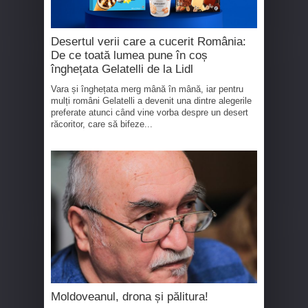
Desertul verii care a cucerit România:
De ce toată lumea pune în coș
înghețata Gelatelli de la Lidl
Vara și înghețata merg mână în mână, iar pentru
mulți români Gelatelli a devenit una dintre alegerile
preferate atunci când vine vorba despre un desert
răcoritor, care să bifeze...
Moldoveanul, drona și pălitura!