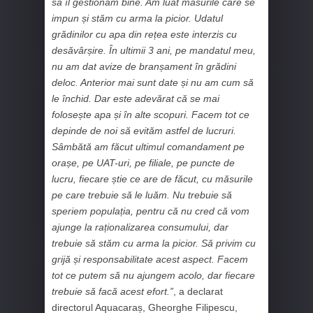
să îl gestionăm bine. Am luat măsurile care se
impun și stăm cu arma la picior. Udatul
grădinilor cu apa din rețea este interzis cu
desăvârșire. În ultimii 3 ani, pe mandatul meu,
nu am dat avize de branșament în grădini
deloc. Anterior mai sunt date și nu am cum să
le închid. Dar este adevărat că se mai
folosește apa și în alte scopuri. Facem tot ce
depinde de noi să evităm astfel de lucruri.
Sâmbătă am făcut ultimul comandament pe
orașe, pe UAT-uri, pe filiale, pe puncte de
lucru, fiecare știe ce are de făcut, cu măsurile
pe care trebuie să le luăm. Nu trebuie să
speriem populația, pentru că nu cred că vom
ajunge la raționalizarea consumului, dar
trebuie să stăm cu arma la picior. Să privim cu
grijă și responsabilitate acest aspect. Facem
tot ce putem să nu ajungem acolo, dar fiecare
trebuie să facă acest efort.”
, a declarat
directorul Aquacaraș, Gheorghe Filipescu,