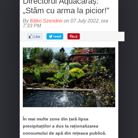
Directorul Aquacaraș:
„Stăm cu arma la picior!”
By
Ildiko Szendrei
on 07 July 2022, ora
7:33 PM
În mai multe zone din țară lipsa
precipitațiilor a dus la raționalizarea
consumului de apă din rețeaua publică.