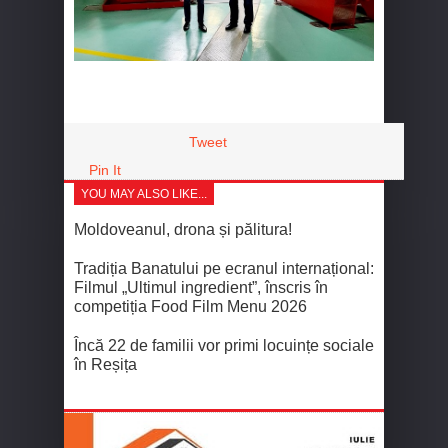
Tweet
Pin It
YOU MAY ALSO LIKE...
Moldoveanul, drona și pălitura!
Tradiția Banatului pe ecranul internațional:
Filmul „Ultimul ingredient”, înscris în
competiția Food Film Menu 2026
Încă 22 de familii vor primi locuințe sociale
în Reșița