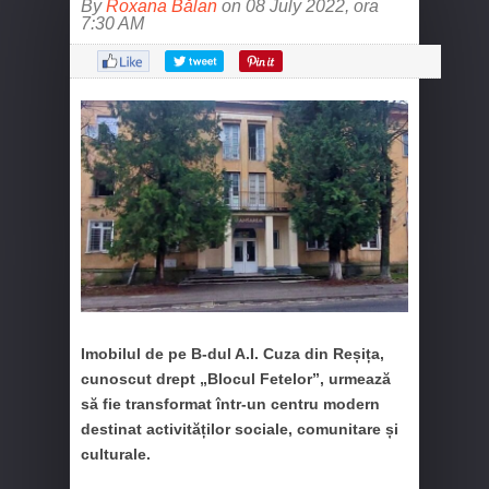
By
Roxana Bălan
on 08 July 2022, ora
7:30 AM
Imobilul de pe B-dul A.I. Cuza din Reșița,
cunoscut drept „Blocul Fetelor”, urmează
să fie transformat într-un centru modern
destinat activităților sociale, comunitare și
culturale.