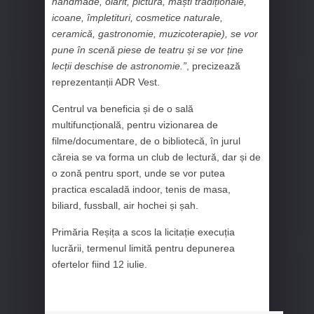
handmade, olărit, pictură, măști tradiționale,
icoane, împletituri, cosmetice naturale,
ceramică, gastronomie, muzicoterapie), se vor
pune în scenă piese de teatru și se vor ține
lecții deschise de astronomie.”
, precizează
reprezentanții ADR Vest.
Centrul va beneficia și de o sală
multifuncțională, pentru vizionarea de
filme/documentare, de o bibliotecă, în jurul
căreia se va forma un club de lectură, dar și de
o zonă pentru sport, unde se vor putea
practica escaladă indoor, tenis de masa,
biliard, fussball, air hochei și șah.
Primăria Reșița a scos la licitație execuția
lucrării, termenul limită pentru depunerea
ofertelor fiind 12 iulie.