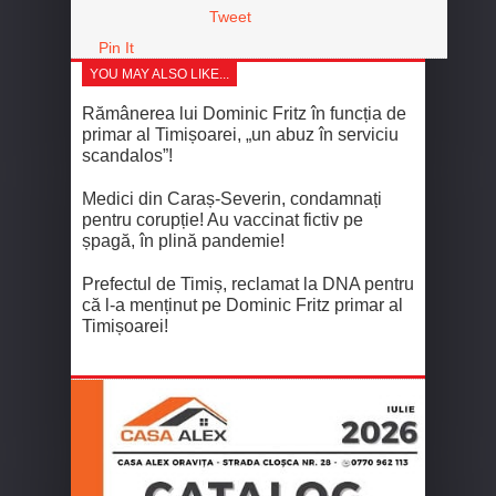
Tweet
Pin It
YOU MAY ALSO LIKE...
Rămânerea lui Dominic Fritz în funcția de
primar al Timișoarei, „un abuz în serviciu
scandalos”!
Medici din Caraș-Severin, condamnați
pentru corupție! Au vaccinat fictiv pe
șpagă, în plină pandemie!
Prefectul de Timiș, reclamat la DNA pentru
că l-a menținut pe Dominic Fritz primar al
Timișoarei!