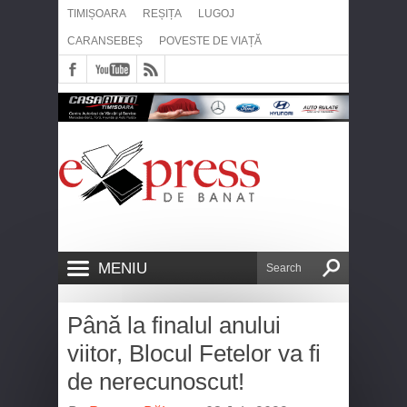
TIMIȘOARA
REȘIȚA
LUGOJ
CARANSEBEȘ
POVESTE DE VIAȚĂ
MENIU
Până la finalul anului
viitor, Blocul Fetelor va fi
de nerecunoscut!