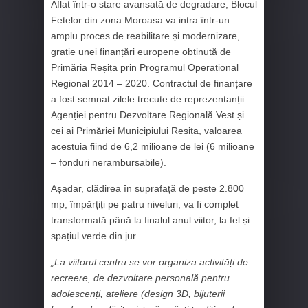
Aflat într-o stare avansată de degradare, Blocul
Fetelor din zona Moroasa va intra într-un
amplu proces de reabilitare și modernizare,
grație unei finanțări europene obținută de
Primăria Reșița prin Programul Operațional
Regional 2014 – 2020. Contractul de finanțare
a fost semnat zilele trecute de reprezentanții
Agenției pentru Dezvoltare Regională Vest și
cei ai Primăriei Municipiului Reșița, valoarea
acestuia fiind de 6,2 milioane de lei (6 milioane
– fonduri nerambursabile).
Așadar, clădirea în suprafață de peste 2.800
mp, împărțiți pe patru niveluri, va fi complet
transformată până la finalul anul viitor, la fel și
spațiul verde din jur.
„La viitorul centru se vor organiza activități de
recreere, de dezvoltare personală pentru
adolescenți, ateliere (design 3D, bijuterii