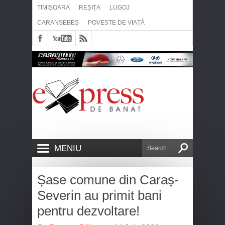
TIMIȘOARA
REȘIȚA
LUGOJ
CARANSEBEȘ
POVESTE DE VIAȚĂ
MENIU
Șase comune din Caraș-
Severin au primit bani
pentru dezvoltare!