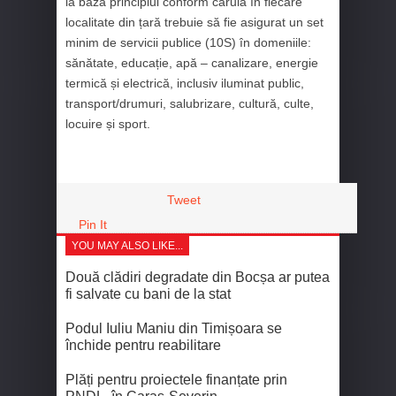
la bază principiul conform căruia în fiecare
localitate din țară trebuie să fie asigurat un set
minim de servicii publice (10S) în domeniile:
sănătate, educație, apă – canalizare, energie
termică și electrică, inclusiv iluminat public,
transport/drumuri, salubrizare, cultură, culte,
locuire și sport.
Tweet
Pin It
YOU MAY ALSO LIKE...
Două clădiri degradate din Bocșa ar putea
fi salvate cu bani de la stat
Podul Iuliu Maniu din Timișoara se
închide pentru reabilitare
Plăți pentru proiectele finanțate prin