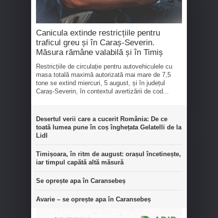
Canicula extinde restricțiile pentru
traficul greu și în Caraș-Severin.
Măsura rămâne valabilă și în Timiș
Restricțiile de circulație pentru autovehiculele cu
masa totală maximă autorizată mai mare de 7,5
tone se extind miercuri, 5 august, și în județul
Caraș-Severin, în contextul avertizării de cod...
Desertul verii care a cucerit România: De ce
toată lumea pune în coș înghețata Gelatelli de la
Lidl
Timișoara, în ritm de august: orașul încetinește,
iar timpul capătă altă măsură
Se oprește apa în Caransebeș
Avarie – se oprește apa în Caransebeș