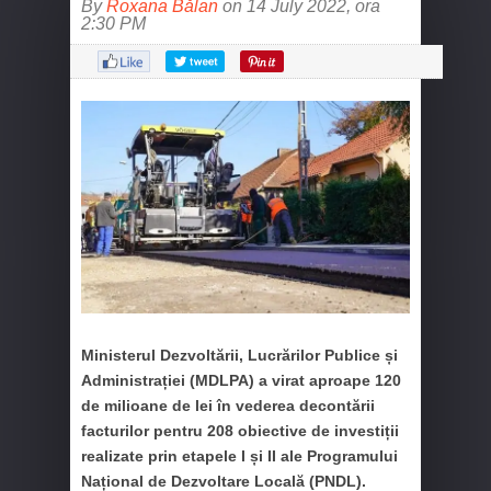
By
Roxana Bălan
on 14 July 2022, ora
2:30 PM
Ministerul Dezvoltării, Lucrărilor Publice și
Administrației (MDLPA) a virat aproape 120
de milioane de lei în vederea decontării
facturilor pentru 208 obiective de investiții
realizate prin etapele I și II ale Programului
Național de Dezvoltare Locală (PNDL).