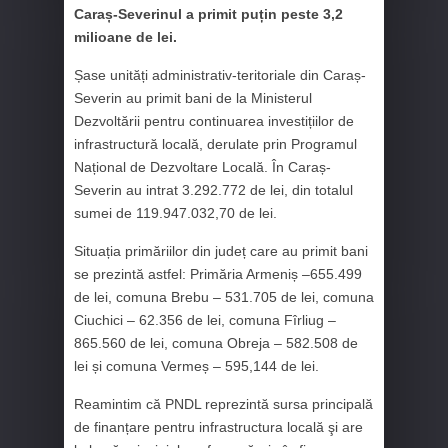
Caraș-Severinul a primit puțin peste 3,2
milioane de lei.
Șase unități administrativ-teritoriale din Caraș-
Severin au primit bani de la Ministerul
Dezvoltării pentru continuarea investițiilor de
infrastructură locală, derulate prin Programul
Național de Dezvoltare Locală. În Caraș-
Severin au intrat 3.292.772 de lei, din totalul
sumei de 119.947.032,70 de lei.
Situația primăriilor din județ care au primit bani
se prezintă astfel: Primăria Armeniș –655.499
de lei, comuna Brebu – 531.705 de lei, comuna
Ciuchici – 62.356 de lei, comuna Fîrliug –
865.560 de lei, comuna Obreja – 582.508 de
lei și comuna Vermeș – 595,144 de lei.
Reamintim că PNDL reprezintă sursa principală
de finanțare pentru infrastructura locală şi are