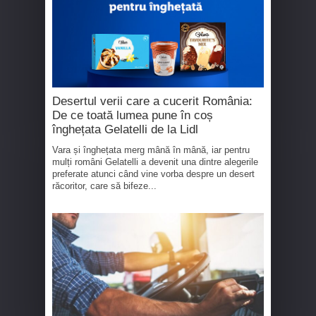
Desertul verii care a cucerit România:
De ce toată lumea pune în coș
înghețata Gelatelli de la Lidl
Vara și înghețata merg mână în mână, iar pentru
mulți români Gelatelli a devenit una dintre alegerile
preferate atunci când vine vorba despre un desert
răcoritor, care să bifeze...