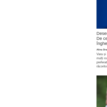
Deser
De ce
înghe
Alina Dr
Vara și
mulți r
prefera
răcorito