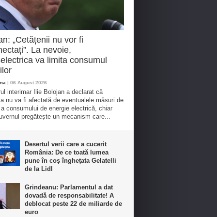
an: „Cetățenii nu vor fi
ectați”. La nevoie,
electrica va limita consumul
ilor
oma
| 06 August 2026
ul interimar Ilie Bolojan a declarat că
ia nu va fi afectată de eventualele măsuri de
e a consumului de energie electrică, chiar
vernul pregătește un mecanism care...
Desertul verii care a cucerit
România: De ce toată lumea
pune în coș înghețata Gelatelli
de la Lidl
Grindeanu: Parlamentul a dat
dovadă de responsabilitate! A
deblocat peste 22 de miliarde de
euro