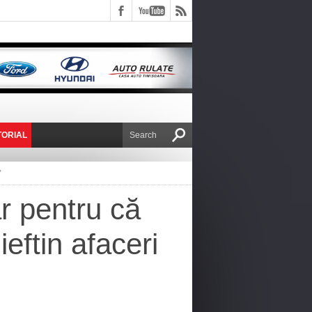
TORIAL
E VICTOR NAFIRU
”
ar pentru că
eftin afaceri