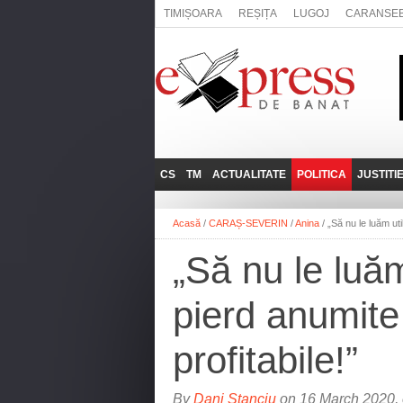
TIMIȘOARA
REȘIȚA
LUGOJ
CARANSE
CS
TM
ACTUALITATE
POLITICA
JUSTITI
REȘIȚA
LUGOJ
ADMINISTRATIE
EXPRESSLIVE
Acasă
/
CARAȘ-SEVERIN
/
Anina
/
„Să nu le luăm uti
CARANSEBEȘ
TIMIȘOARA
NAȚIONAL
INTERVIURILE
EXPRESS
„Să nu le luăm
ANINA
SOCIAL
BĂILE HERCULANE
UTILE
pierd anumite 
BOCŞA
MOLDOVA NOUĂ
profitabile!”
ORAVIȚA
OȚELU ROŞU
By
Dani Stanciu
on 16 March 2020, 