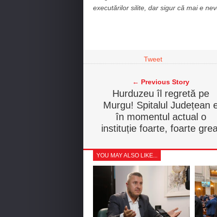
executărilor silite, dar sigur că mai e nev
Tweet
← Previous Story
Hurduzeu îl regretă pe
Murgu! Spitalul Județean 
în momentul actual o
instituție foarte, foarte grea
YOU MAY ALSO LIKE...