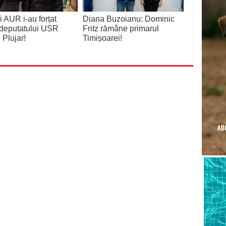
 AUR i-au forțat
Diana Buzoianu: Dominic
deputatului USR
Fritz rămâne primarul
 Plujar!
Timișoarei!