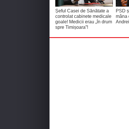
Șeful Casei de Sănătate a
PSD și
controlat cabinete medicale
mâna 
goale! Medicii erau „în drum
Andrei
spre Timișoara”!