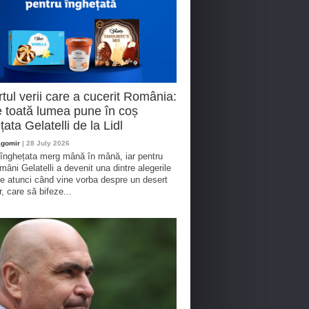
tul verii care a cucerit România:
 toată lumea pune în coș
țata Gelatelli de la Lidl
agomir
| 28 July 2026
 înghețata merg mână în mână, iar pentru
omâni Gelatelli a devenit una dintre alegerile
te atunci când vine vorba despre un desert
r, care să bifeze...