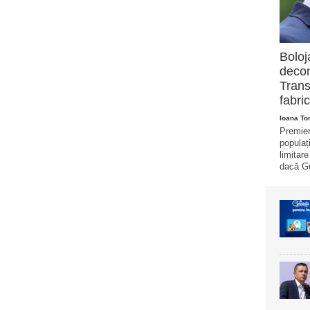
Boloj
decon
Trans
fabric
Ioana T
Premier
populaț
limitar
dacă Gu