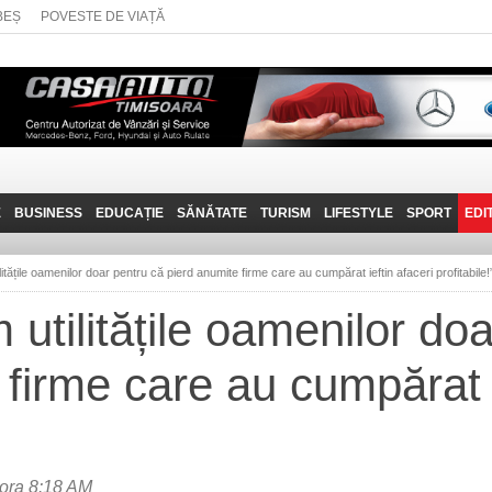
BEȘ
POVESTE DE VIAȚĂ
E
BUSINESS
EDUCAȚIE
SĂNĂTATE
TURISM
LIFESTYLE
SPORT
EDI
JOB-URI
PRIN MUNȚII
POVESTE DE VIAȚĂ
D
BANATULUI
litățile oamenilor doar pentru că pierd anumite firme care au cumpărat ieftin afaceri profitabile!
TEHNIT
VISIT CARAȘ-SEVERIN
 utilitățile oamenilor do
FANTASTICUL BANAT
firme care au cumpărat i
TRAVEL VLOG
ora 8:18 AM