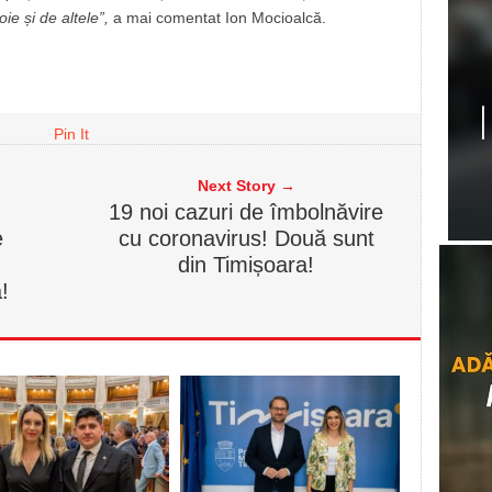
oie și de altele”,
a mai comentat Ion Mocioalcă.
Pin It
Next Story →
19 noi cazuri de îmbolnăvire
e
cu coronavirus! Două sunt
din Timișoara!
!