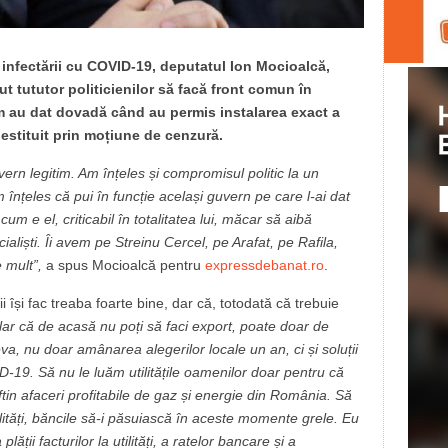
i infectării cu COVID-19, deputatul Ion Mocioalcă,
t tututor politicienilor să facă front comun în
 au dat dovadă când au permis instalarea exact a
estituit prin moțiune de cenzură.
ern legitim. Am înțeles și compromisul politic la un
țeles că pui în funcție același guvern pe care l-ai dat
um e el, criticabil în totalitatea lui, măcar să aibă
cialiști. Îi avem pe Streinu Cercel, pe Arafat, pe Rafila,
 mult”,
a spus Mocioalcă pentru
expressdebanat.ro
.
își fac treaba foarte bine, dar că, totodată că trebuie
lar că de acasă nu poți să faci export, poate doar de
va, nu doar amânarea alegerilor locale un an, ci și soluții
-19. Să nu le luăm utilitățile oamenilor doar pentru că
tin afaceri profitabile de gaz și energie din România. Să
lități, băncile să-i păsuiască în aceste momente grele. Eu
ii facturilor la utilități, a ratelor bancare și a