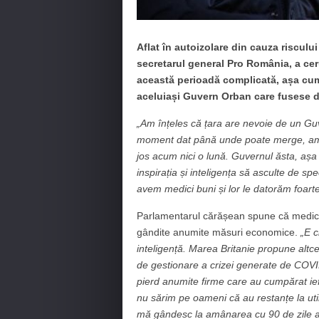
Aflat în autoizolare din cauza risculu
secretarul general Pro România, a ceru
această perioadă complicată, așa cum
aceluiași Guvern Orban care fusese d
„Am înțeles că țara are nevoie de un Guv
moment dat până unde poate merge, am în
jos acum nici o lună. Guvernul ăsta, așa c
inspirația și inteligența să asculte de spe
avem medici buni și lor le datorăm foarte
Parlamentarul cărășean spune că medicii 
gândite anumite măsuri economice.
„E c
inteligență. Marea Britanie propune altce
de gestionare a crizei generate de COVID
pierd anumite firme care au cumpărat ief
nu sărim pe oameni că au restanțe la uti
mă gândesc la amânarea cu 90 de zile a plăț