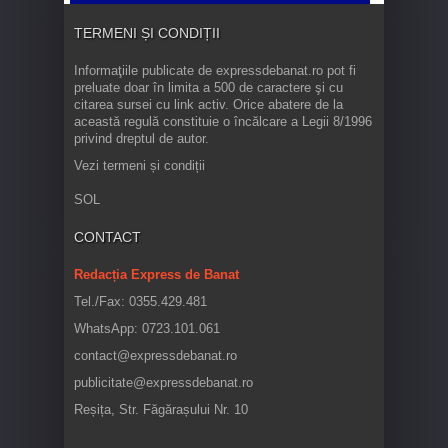
TERMENI ȘI CONDIȚII
Informaţiile publicate de expressdebanat.ro pot fi
preluate doar în limita a 500 de caractere şi cu
citarea sursei cu link activ. Orice abatere de la
această regulă constituie o încălcare a Legii 8/1996
privind dreptul de autor.
Vezi termeni și condiții
SOL
CONTACT
Redacția Express de Banat
Tel./Fax: 0355.429.481
WhatsApp: 0723.101.061
contact@expressdebanat.ro
publicitate@expressdebanat.ro
Reșița, Str. Făgărașului Nr. 10