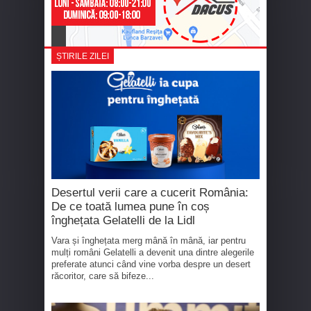
ȘTIRILE ZILEI
Desertul verii care a cucerit România:
De ce toată lumea pune în coș
înghețata Gelatelli de la Lidl
Vara și înghețata merg mână în mână, iar pentru
mulți români Gelatelli a devenit una dintre alegerile
preferate atunci când vine vorba despre un desert
răcoritor, care să bifeze...