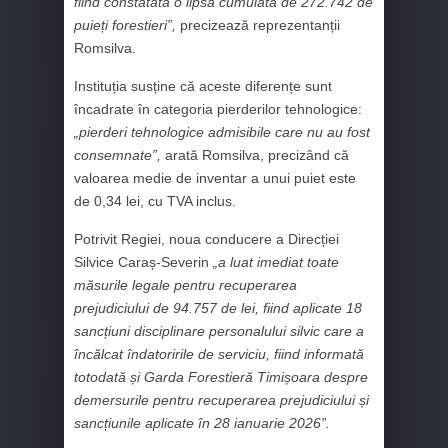
fiind constatată o lipsă cumulată de 272.742 de
puieți forestieri”,
precizează reprezentanții
Romsilva.
Instituția susține că aceste diferențe sunt
încadrate în categoria pierderilor tehnologice:
„pierderi tehnologice admisibile care nu au fost
consemnate”,
arată Romsilva, precizând că
valoarea medie de inventar a unui puiet este
de 0,34 lei, cu TVA inclus.
Potrivit Regiei, noua conducere a Direcției
Silvice Caraș-Severin
„a luat imediat toate
măsurile legale pentru recuperarea
prejudiciului de 94.757 de lei, fiind aplicate 18
sancțiuni disciplinare personalului silvic care a
încălcat îndatoririle de serviciu, fiind informată
totodată și Garda Forestieră Timișoara despre
demersurile pentru recuperarea prejudiciului și
sancțiunile aplicate în 28 ianuarie 2026”.