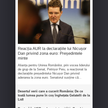
Reacția AUR la declarațiile lui Nicușor
Dan privind zona euro: Președintele
minte
Alianța pentru Unirea Românilor, prin vocea liderului
de grup de la Senat, Petrișor Peiu, a reacționat la
declarațiile președintelui Nicușor Dan privind
aderarea la zona euro. Senatorul susține că...
Desertul verii care a cucerit România: De ce
toată lumea pune în coș înghețata Gelatelli de la
Lidl