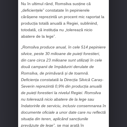
Nu în ultimul rând, Romsilva susține că
„deficiențele” constatate în pepinierele
cărășene reprezintă un procent mic raportat la
producția totală anuală a Regiei, subliniind,
totodată, că instituția nu „tolerează nicio
abatere de la lege”.
„
Romsilva produce anual, în cele 514 pepiniere
silvice, peste 30 milioane de puieți forestieri,
din care circa 23 milioane sunt utilizați în cele
două campanii de împăduriri derulate de
Romsilva, de primăvară și de toamnă.
Deficiența constatată la Direcția Silvică Caraș-
Severin reprezintă 0,9% din producția anuală
de puieți forestieri la nivelul Regiei. Romsilva
nu tolerează nicio abatere de la lege sau
îndatoririle de serviciu, inclusiv consemnarea în
documente oficiale a unor date care nu reflectă
situația din teren, aplicând sancțiunile
prevăzute de lege”,
se mai arată în