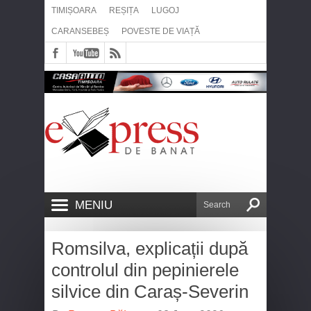
TIMIȘOARA
REȘIȚA
LUGOJ
CARANSEBEȘ
POVESTE DE VIAȚĂ
MENIU
Romsilva, explicații după
controlul din pepinierele
silvice din Caraș-Severin