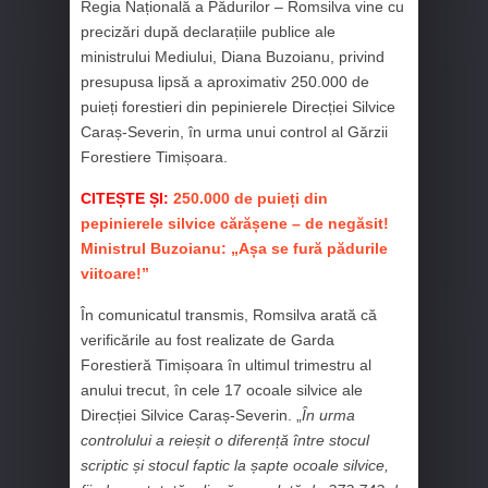
Regia Națională a Pădurilor – Romsilva vine cu
precizări după declarațiile publice ale
ministrului Mediului, Diana Buzoianu, privind
presupusa lipsă a aproximativ 250.000 de
puieți forestieri din pepinierele Direcției Silvice
Caraș-Severin, în urma unui control al Gărzii
Forestiere Timișoara.
CITEȘTE ȘI:
250.000 de puieți din
pepinierele silvice cărășene – de negăsit!
Ministrul Buzoianu: „Așa se fură pădurile
viitoare!”
În comunicatul transmis, Romsilva arată că
verificările au fost realizate de Garda
Forestieră Timișoara în ultimul trimestru al
anului trecut, în cele 17 ocoale silvice ale
Direcției Silvice Caraș-Severin. „
În urma
controlului a reieșit o diferență între stocul
scriptic și stocul faptic la șapte ocoale silvice,