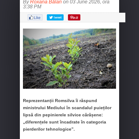
By
Roxana Bălan
on 03 June 2026, ora
3:38 PM
Reprezentanții Romsilva îi răspund
ministrului Mediului în scandalul puieților
lipsă din pepinierele silvice cărășene:
„diferențele sunt încadrate în categoria
pierderilor tehnologice”.