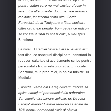
pentru culturi care nu mai existau efectiv în
teren. Cu alte cuvinte, documentele arătau o
realitate, iar terenul arăta alta. Garda
Forestieră de la Timișoara a făcut sesizare
către organele penale. Vom vedea ce măsuri
se vor lua la final în acest caz”
, a mai spus
Buzoianu.
La nivelul Direcției Silvice Caraș-Severin ar fi
fost dispuse sancțiuni disciplinare, constând în
reduceri salariale și avertismente scrise pentru
personalul silvic și șefii unor structuri locale.
Sancțiuni, mult prea mici, în opinia ministrului
Mediului.
„
Direcția Silvică din Caraș-Severin trebuia să
aplice sancțiuni personalului din subordine.
Sancțiunile disciplinare aplicate de Direcția
Caraș-Severin? Câteva reduceri salariale de
10% pentru personalul silvic și câteva