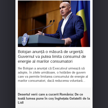
Bolojan anunță o măsură de urgență:
Guvernul va putea limita consumul de
energie al marilor consumatori
Ilie Bolojan a anunțat că Executivul urmează să
adopte, în zilele următoare, o hotărâre de guvern
care va permite limitarea consumului de energie al
marilor consumatori, dacă reducerea voluntară...
Desertul verii care a cucerit România: De ce
toată lumea pune în coș înghețata Gelatelli de la
Lidl