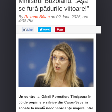
Ministrul Buzoianu: „Așa
se fură pădurile viitoare!”
By
Roxana Bălan
on 02 June 2026, ora
4:08 PM
Un control al Gărzii Forestiere Timișoara în
55 de pepiniere silvice din Caraș-Severin
scoate la iveală neconcordanțe majore între