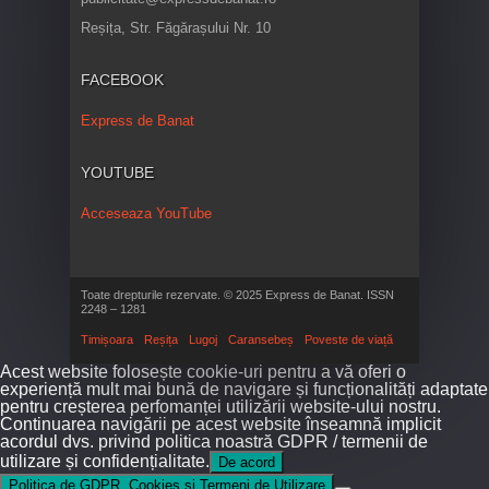
Reșița, Str. Făgărașului Nr. 10
FACEBOOK
Express de Banat
YOUTUBE
Acceseaza YouTube
Toate drepturile rezervate. © 2025 Express de Banat. ISSN
2248 – 1281
Timișoara
Reșița
Lugoj
Caransebeș
Poveste de viață
Acest website folosește cookie-uri pentru a vă oferi o
experiență mult mai bună de navigare și funcționalități adaptate
pentru creșterea perfomanței utilizării website-ului nostru.
Continuarea navigării pe acest website înseamnă implicit
acordul dvs. privind politica noastră GDPR / termenii de
utilizare și confidențialitate.
De acord
Politica de GDPR, Cookies și Termeni de Utilizare