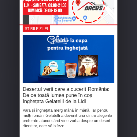
ȘTIRILE ZILEI
Desertul verii care a cucerit România:
De ce toată lumea pune în coș
înghețata Gelatelli de la Lidl
Vara și înghețata merg mână în mână, iar pentru
mulți români Gelatelli a devenit una dintre alegerile
preferate atunci când vine vorba despre un desert
răcoritor, care să bifeze...