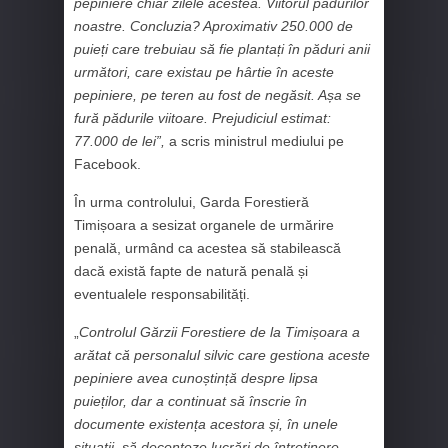
pepiniere chiar zilele acestea. Viitorul pădurilor
noastre. Concluzia? Aproximativ 250.000 de
puieți care trebuiau să fie plantați în păduri anii
următori, care existau pe hârtie în aceste
pepiniere, pe teren au fost de negăsit. Așa se
fură pădurile viitoare. Prejudiciul estimat:
77.000 de lei”,
a scris ministrul mediului pe
Facebook.
În urma controlului, Garda Forestieră
Timișoara a sesizat organele de urmărire
penală, urmând ca acestea să stabilească
dacă există fapte de natură penală și
eventualele responsabilități.
„
Controlul Gărzii Forestiere de la Timișoara a
arătat că personalul silvic care gestiona aceste
pepiniere avea cunoștință despre lipsa
puieților, dar a continuat să înscrie în
documente existența acestora și, în unele
situații, să deconteze lucrări de întreținere