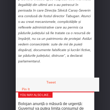
ilegalități din ultimii ani s-au petrecut în
perioada în care Direcția Silvică Caraș‑Severin
era condusă de fostul director Tabugan. Atunci
s-au creat mecanismele, complicitățile și
reflexele administrative care au permis ca
pădurile județului să fie tratate ca o resursă de
împărțit, nu ca un patrimoniu de protejat. Astăzi
vedem consecințele: sute de mii de puieți
dispăruți, documente falsificate și lucrări fictive,
iar pădurile județului, distruse“,
a declarat
parlamentarul.
Tweet
Pin It
YOU MAY ALSO LIKE...
Bolojan anunță o măsură de urgență:
Guvernul va putea limita consumul de