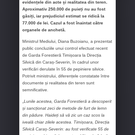
evidențele din acte și realitatea din teren.
Aproximativ 250.000 de puieți nu au fost
găsiți, iar prejudiciul estimat se ridică la
77.000 de lei. Cazul a fost înaintat către
organele de anchetă.
Ministrul Mediului, Diana Buzoianu, a prezentat
public concluziile unui control efectuat recent
de Garda Forestieră Timișoara la Direcția
Silvică din Caraș-Severin, în cadrul unor
verificări derulate în 55 de pepiniere silvice.
Potrivit ministrului, diferențele constatate între
documente și realitatea din teren sunt
semnificative.
„
Lunile acestea, Garda Forestieră a descoperit
și sancționat zeci de metode de furt de lemn
din pădure. Haideți să vă zic un caz scos la
iveală chiar zilele acestea. Timișoara, Direcția
Silvică Caraș-Severin: au fost verificate 55 de