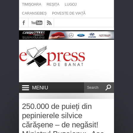
TIMIȘOARA
REȘIȚA
LUGOJ
CARANSEBEȘ
POVESTE DE VIAȚĂ
MENIU
250.000 de puieți din
pepinierele silvice
cărășene – de negăsit!