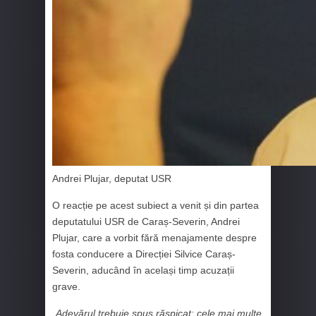
Andrei Plujar, deputat USR
O reacție pe acest subiect a venit și din partea
deputatului USR de Caraș-Severin, Andrei
Plujar, care a vorbit fără menajamente despre
fosta conducere a Direcției Silvice Caraș-
Severin, aducând în același timp acuzații
grave.
„Adevărul trebuie spus răspicat: cele mai multe