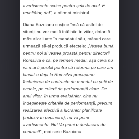
avertismente scrise pentru șefii de ocol. E
revoltător, da!”, a
afirmat ministrul.
Diana Buzoianu susține însă că astfel de
situații nu vor mai fi întâlnite în viitor, datorită
măsurilor luate în mandatul său, măsuri care
urmează să-și producă efectele: „
Vestea bună
pentru noi și vestea proastă pentru directorii
Romsilva e că, pe termen mediu, așa ceva nu
va mai fi posibil pentru că reforma pe care am
lansat-o deja la Romsilva presupune
încheierea de contracte de mandat cu șefii de
ocoale, pe criterii de performanță clare. De
anul viitor, în urma evaluărilor, cine nu
îndeplinește criteriile de performanță, precum
realizarea efectivă a lucrărilor planificate
(inclusiv în pepiniere), nu va primi
avertismente. Nu! Va primi o desfacere de
contract!
”, mai scrie Buzoianu.