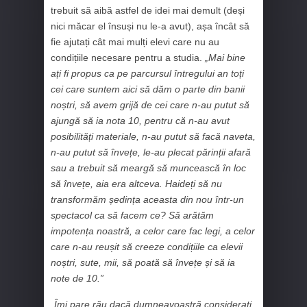
trebuit să aibă astfel de idei mai demult (deși
nici măcar el însuși nu le-a avut), așa încât să
fie ajutați cât mai mulți elevi care nu au
condițiile necesare pentru a studia.
„Mai bine
ați fi propus ca pe parcursul întregului an toți
cei care suntem aici să dăm o parte din banii
noștri, să avem grijă de cei care n-au putut să
ajungă să ia nota 10, pentru că n-au avut
posibilități materiale, n-au putut să facă naveta,
n-au putut să învețe, le-au plecat părinții afară
sau a trebuit să meargă să muncească în loc
să învețe, aia era altceva. Haideți să nu
transformăm ședința aceasta din nou într-un
spectacol ca să facem ce? Să arătăm
impotența noastră, a celor care fac legi, a celor
care n-au reușit să creeze condițiile ca elevii
noștri, sute, mii, să poată să învețe și să ia
note de 10.”
„Îmi pare rău dacă dumneavoastră considerați