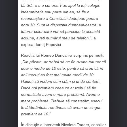
tânără, o s-o cunosc. Fac apel la toți colegii:
indemnizația sau parte din ea, să fie o
recunoaștere a Consiliului Județean pentru
nota 10. Sunt la dispoziția dumneavoastră, a
tuturor celor care vor să participe la această
acțiune, aveți numărul meu de telefon.”
, a
explicat Ionuț Popovici.
Reacția lui Romeo Dunca i-a surprins pe mulți.
„Din păcate, ar trebui să ne fie rușine tuturor că
doar o medie de 10 este, pentru că cred că în
anii trecuți au fost mai multe medii de 10.
Haideți să vedem cum stăm și unde suntem.
Dacă noi premiem ceea ce ar trebui să fie
normalitate avem o mare problemă. Avem o
mare problemă. Trebuie să constatăm eșecul
învățământului românesc că avem un singur
premiant de 10.”
În discuție a intervenit Nicoleta Toader, consilier