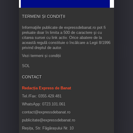
TERMENI ȘI CONDIȚII
Informaţiile publicate de expressdebanat.ro pot fi
preluate doar în limita a 500 de caractere şi cu
citarea sursei cu link activ. Orice abatere de la
această regulă constituie o încălcare a Legii 8/1996
privind dreptul de autor.
Vezi termeni și condiții
SOL
CONTACT
Redacția Express de Banat
Tel./Fax: 0355.429.481
WhatsApp: 0723.101.061
contact@expressdebanat.ro
publicitate@expressdebanat.ro
Reșița, Str. Făgărașului Nr. 10