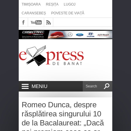
TIMIȘOARA
REȘIȚA
LUGOJ
CARANSEBEȘ
POVESTE DE VIAȚĂ
MENIU
Romeo Dunca, despre
răsplătirea singurului 10
de la Bacalaureat: „Dacă