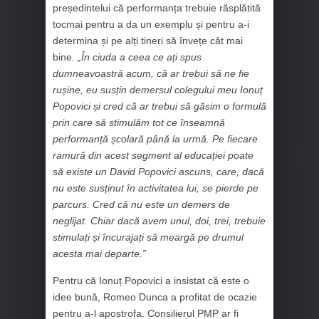
președintelui că performanța trebuie răsplătită
tocmai pentru a da un exemplu și pentru a-i
determina și pe alți tineri să învețe cât mai
bine.
„În ciuda a ceea ce ați spus
dumneavoastră acum, că ar trebui să ne fie
rușine, eu susțin demersul colegului meu Ionuț
Popovici și cred că ar trebui să găsim o formulă
prin care să stimulăm tot ce înseamnă
performanță școlară până la urmă. Pe fiecare
ramură din acest segment al educației poate
să existe un David Popovici ascuns, care, dacă
nu este susținut în activitatea lui, se pierde pe
parcurs. Cred că nu este un demers de
neglijat. Chiar dacă avem unul, doi, trei, trebuie
stimulați și încurajați să meargă pe drumul
acesta mai departe.”
Pentru că Ionuț Popovici a insistat că este o
idee bună, Romeo Dunca a profitat de ocazie
pentru a-l apostrofa. Consilierul PMP ar fi