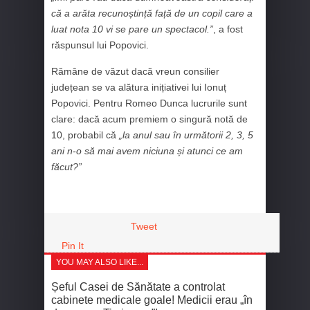
că a arăta recunoștință față de un copil care a
luat nota 10 vi se pare un spectacol.”
, a fost
răspunsul lui Popovici.
Rămâne de văzut dacă vreun consilier
județean se va alătura inițiativei lui Ionuț
Popovici. Pentru Romeo Dunca lucrurile sunt
clare: dacă acum premiem o singură notă de
10, probabil că
„la anul sau în următorii 2, 3, 5
ani n-o să mai avem niciuna și atunci ce am
făcut?”
Tweet
Pin It
YOU MAY ALSO LIKE...
Șeful Casei de Sănătate a controlat
cabinete medicale goale! Medicii erau „în