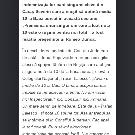
indemnizația lor bani singurei eleve din
Caraș-Severin care a reușit să obțină media
10 la Bacalaureat în această sesiune.
„Premierea unui singur om care a luat nota
10 este o rușine pentru noi toți!”, a fost
reacția președintelui Romeo Dunca.
În deschiderea ședinței de Consiliu Județean
de astăzi, Ionuț Popovici le-a propus colegilor
aleși să sprijine tânăra din Reșița care a obținut
singura notă de 10 de la Bacalaureat, elevă a
Colegiului Național „Traian Lalescu”.
„Avem o
medie de 10 la Bac. O tânără asupra căreia
trebuie să ne aplecăm atenția. Nu am văzut
nici Inspectoratul, nici Consiliul, nici Primăria.
Un mare semn de întrebare. Este de la «Traian
Lalescu» și nota 10 spune tot. Așa ar trebui să
se întâmple și în Consiliul Județean. Fac apel
la toți colegii. Eu o să-mi direcționez
indemnizația din această lună. N-o cunosc pe