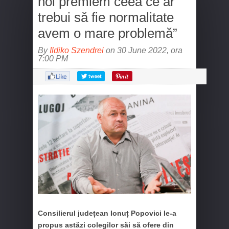
noi premiem ceea ce ar
trebui să fie normalitate
avem o mare problemă”
By
Ildiko Szendrei
on 30 June 2022, ora
7:00 PM
Consilierul județean Ionuț Popovici le-a
propus astăzi colegilor săi să ofere din