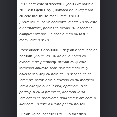
PSD, care este și directorul Școlii Gimnaziale
Nr. 1 din Oțelu Roșu, unitatea de învățământ
cu cele mai multe medii între 9 și 10.
„Permiteți-mi să vă contrazic, media 10 nu este
o normalitate, pentru că media 10 înseamnă
olimpici naționali. La școala mea au fost 15
medii între 9 și 10.”
Președintele Consiliului Județean a fost însă de
neclintit.
„Acum 20, 30 de ani eu cred că
aveam mulți premianți, aveam mulți care
terminau anumite școli, diverse institute și
diverse facultăți cu note de 10 și ceea ce se
întâmplă astăzi este o dovadă că nu mergem
într-o direcție bună. Sigur, apreciem, o să
particip și eu la premiere, dar trebuie să
înțelegem că premierea unui singur om care a
luat nota 10 este o rușine pentru noi toți. ”
Lucian Voina, consilier PMP, i-a transmis