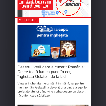
ȘTIRILE ZILEI
Desertul verii care a cucerit România:
De ce toată lumea pune în coș
înghețata Gelatelli de la Lidl
Vara și înghețata merg mână în mână, iar pentru
mulți români Gelatelli a devenit una dintre alegerile
preferate atunci când vine vorba despre un desert
răcoritor, care să bifeze...