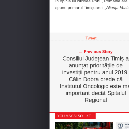
În opinia lui Nicolae Robu, România are u
spune primarul Timișoarei,
„Alianța Vestu
Tweet
← Previous Story
Consiliul Județean Timiș a
anunțat prioritățile de
investiții pentru anul 2019.
Călin Dobra crede că
Institutul Oncologic este m
important decât Spitalul
Regional
YOU MAY ALSO LIKE...