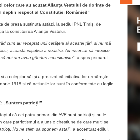
i celor care au acuzat Alianța Vestului de dorințe de
 deplin respect al Constituției României!”
ța de presă susținută astăzi, la sediul PNL Timiș, de
a la constituirea Alianței Vestului.
ă văd cum au receptat unii cetățeni ai acestei țări, și nu mă
olitici, această inițiativă a noastră. Au încercat să intoxice
 că noi am avea gânduri secesioniste”
, a spus primarul
i a colegilor săi și a precizat că inițiativa lor urmărește
brie 1918 și că acțiunile lor sunt în conformitate cu legile
: „Suntem patrioți!”
aptul că cei patru primari din AVE sunt patrioți și nu le
n care patriotismul a ajuns o chestiune de care mulți se
patrioți. Nu ne sfiim să spunem asta!”
, a accentuat edilul.