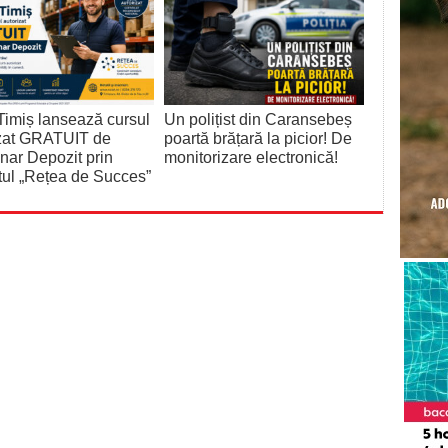
imiș lansează cursul
Un polițist din Caransebeș
izat GRATUIT de
poartă brățară la picior! De
nar Depozit prin
monitorizare electronică!
tul „Rețea de Succes”