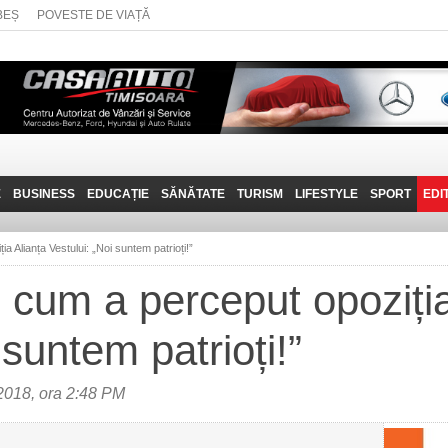
BEȘ
POVESTE DE VIAȚĂ
E
BUSINESS
EDUCAȚIE
SĂNĂTATE
TURISM
LIFESTYLE
SPORT
EDI
JOB-URI
PRIN MUNȚII
POVESTE DE VIAȚĂ
D
BANATULUI
a Alianța Vestului: „Noi suntem patrioți!”
TEHNIT
VISIT CARAȘ-SEVERIN
e cum a perceput opoziția
FANTASTICUL BANAT
 suntem patrioți!”
TRAVEL VLOG
018, ora 2:48 PM