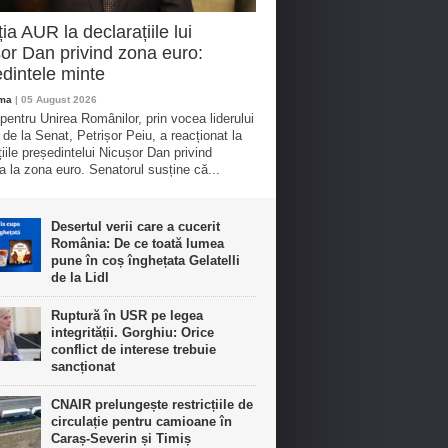
ia AUR la declarațiile lui
or Dan privind zona euro:
dintele minte
oma
| 05 August 2026
 pentru Unirea Românilor, prin vocea liderului
 de la Senat, Petrișor Peiu, a reacționat la
țiile președintelui Nicușor Dan privind
a la zona euro. Senatorul susține că...
Desertul verii care a cucerit
România: De ce toată lumea
pune în coș înghețata Gelatelli
de la Lidl
Ruptură în USR pe legea
integrității. Gorghiu: Orice
conflict de interese trebuie
sancționat
CNAIR prelungește restricțiile de
circulație pentru camioane în
Caraș-Severin și Timiș