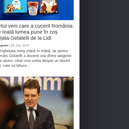
tul verii care a cucerit România:
 toată lumea pune în coș
țata Gelatelli de la Lidl
agomir
| 28 July 2026
 înghețata merg mână în mână, iar pentru
omâni Gelatelli a devenit una dintre alegerile
te atunci când vine vorba despre un desert
r, care să bifeze...