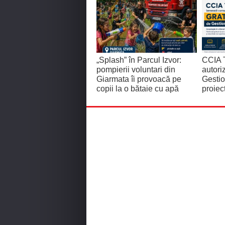
„Splash” în Parcul Izvor:
CCIA T
pompierii voluntari din
autor
Giarmata îi provoacă pe
Gestio
copii la o bătaie cu apă
proiec