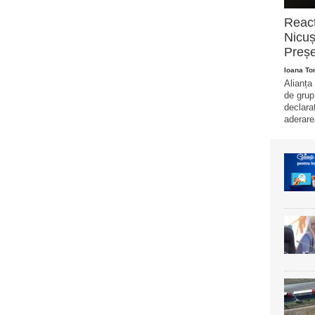
Reacț
Nicuș
Preșe
Ioana T
Alianța
de grup
declara
aderare