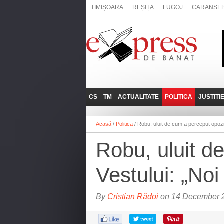
TIMIȘOARA
REȘIȚA
LUGOJ
CARANSE
CS
TM
ACTUALITATE
POLITICA
JUSTITI
REȘIȚA
LUGOJ
ADMINISTRATIE
EXPRESSLIVE
Acasă
/
Politica
/
Robu, uluit de cum a perceput opoziți
CARANSEBEȘ
TIMIȘOARA
NAȚIONAL
INTERVIURILE
EXPRESS
Robu, uluit d
ANINA
SOCIAL
BĂILE HERCULANE
UTILE
Vestului: „Noi
BOCŞA
MOLDOVA NOUĂ
By
Cristian Rădoi
on 14 December 2
ORAVIȚA
OȚELU ROŞU