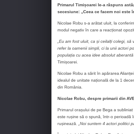
Primarul Timișoarei le-a răspuns astăz
secesiune: „Ceea ce facem noi este în
Nicolae Robu s-a arătat uluit, la conferin
modul negativ în care a reacționat opoziți
„Eu am fost uluit, ca și ceilalți colegi, s
refer la oamenii simpli, ci la unii actori p
populația cu acea idee absolut aberantă
Timișoarei.
Nicolae Robu a sărit în apărarea Alianței ș
idealul de unitate națională de la 1 decem
din România.
Nicolae Robu, despre primarii din AVE
Primarul orașului de pe Bega a subliniat f
este rușine să o spună, într-o perioadă î
rușinează.
„Noi suntem 4 actori politici 