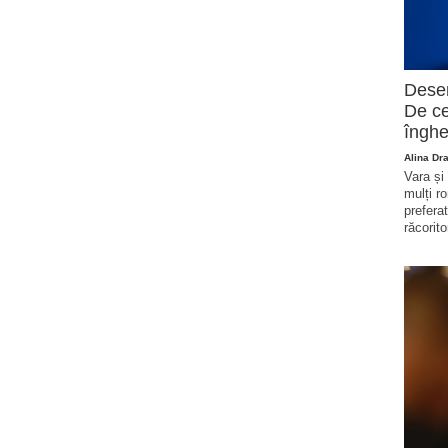
Deser
De ce
înghe
Alina Dr
Vara și
mulți r
prefera
răcorito