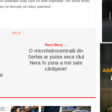
n potențial uriaș care nu este exploatat. Din acest motiv,
lui își dorește să ridice ștacheta”
.
Pin It
Next Story →
O microhidrocentrală din
Serbia ar putea seca râul
Nera în zona a trei sate
cărăşene!
ai