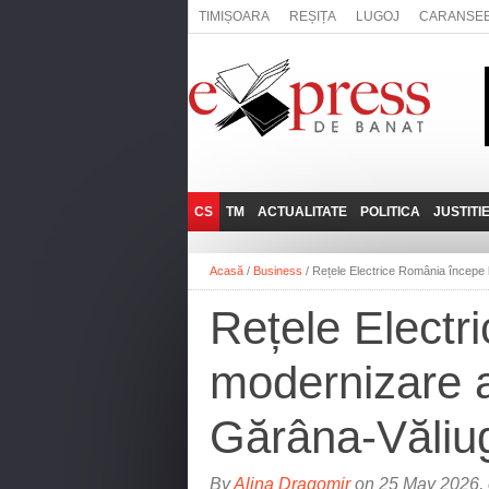
TIMIȘOARA
REȘIȚA
LUGOJ
CARANSE
CS
TM
ACTUALITATE
POLITICA
JUSTITI
REȘIȚA
LUGOJ
ADMINISTRATIE
EXPRESSLIVE
Acasă
/
Business
/
Rețele Electrice România începe l
CARANSEBEȘ
TIMIȘOARA
NAȚIONAL
INTERVIURILE
EXPRESS
Rețele Electr
ANINA
SOCIAL
BĂILE HERCULANE
UTILE
modernizare a 
BOCŞA
MOLDOVA NOUĂ
Gărâna-Văliu
ORAVIȚA
OȚELU ROŞU
By
Alina Dragomir
on 25 May 2026, 