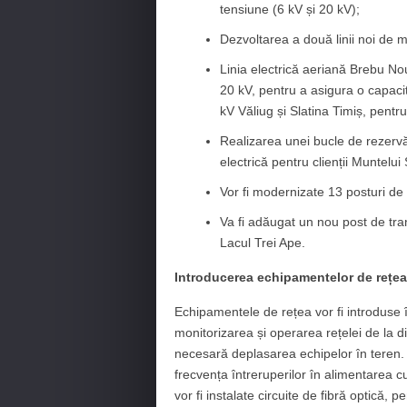
tensiune (6 kV și 20 kV);
Dezvoltarea a două linii noi de 
Linia electrică aeriană Brebu Nou
20 kV, pentru a asigura o capacitat
kV Văliug și Slatina Timiș, pentr
Realizarea unei bucle de rezervă
electrică pentru clienții Muntelu
Vor fi modernizate 13 posturi de
Va fi adăugat un nou post de tr
Lacul Trei Ape.
Introducerea echipamentelor de rețea 
Echipamentele de rețea vor fi introduse î
monitorizarea și operarea rețelei de la d
necesară deplasarea echipelor în teren. 
frecvența întreruperilor în alimentarea 
vor fi instalate circuite de fibră optică, 