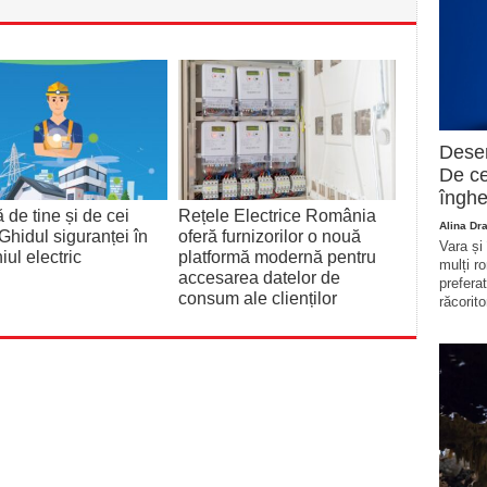
Deser
De ce
înghe
ă de tine și de cei
Rețele Electrice România
Alina Dr
 Ghidul siguranței în
oferă furnizorilor o nouă
Vara și
ul electric
platformă modernă pentru
mulți r
accesarea datelor de
prefera
consum ale clienților
răcorito