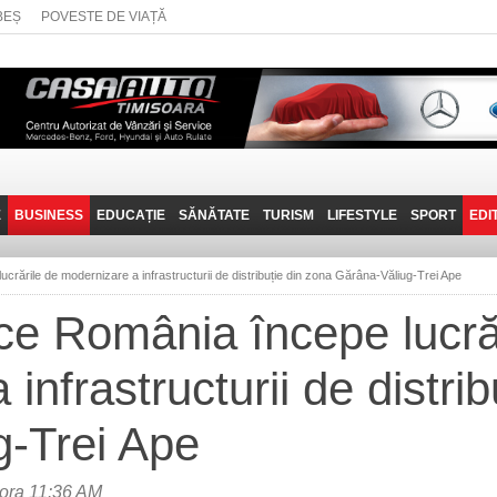
BEȘ
POVESTE DE VIAȚĂ
E
BUSINESS
EDUCAȚIE
SĂNĂTATE
TURISM
LIFESTYLE
SPORT
EDI
JOB-URI
PRIN MUNȚII
POVESTE DE VIAȚĂ
D
BANATULUI
ucrările de modernizare a infrastructurii de distribuție din zona Gărâna-Văliug-Trei Ape
TEHNIT
VISIT CARAȘ-SEVERIN
ice România începe lucră
FANTASTICUL BANAT
infrastructurii de distri
TRAVEL VLOG
g-Trei Ape
ora 11:36 AM