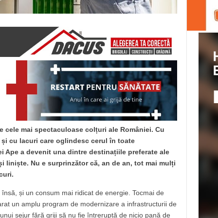
e cele mai spectaculoase colțuri ale României. Cu
și cu lacuri care oglindesc cerul în toate
 Ape a devenit una dintre destinațiile preferate ale
și liniște. Nu e surprinzător că, an de an, tot mai mulți
curi.
însă, și un consum mai ridicat de energie. Tocmai de
rat un amplu program de modernizare a infrastructurii de
nui sejur fără griji să nu fie întreruptă de nicio pană de