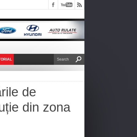
TORIAL
E VICTOR NAFIRU
rile de
buție din zona