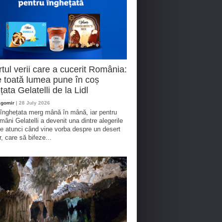
tul verii care a cucerit România:
 toată lumea pune în coș
țata Gelatelli de la Lidl
agomir
| 28 July 2026
 înghețata merg mână în mână, iar pentru
omâni Gelatelli a devenit una dintre alegerile
te atunci când vine vorba despre un desert
r, care să bifeze...