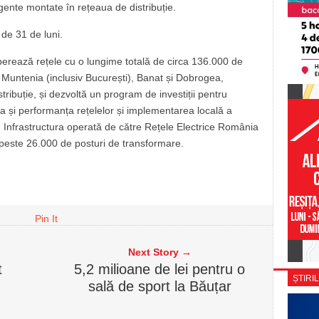
igente montate în rețeaua de distribuție.
 de 31 de luni.
erează rețele cu o lungime totală de circa 136.000 de
i: Muntenia (inclusiv București), Banat și Dobrogea,
tribuție, și dezvoltă un program de investiții pentru
anța și performanța rețelelor și implementarea locală a
 Infrastructura operată de către Rețele Electrice România
 peste 26.000 de posturi de transformare.
Pin It
Next Story →
t
5,2 milioane de lei pentru o
ȘTIRIL
sală de sport la Băuțar