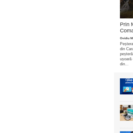
Prin 
Coma
Ovidiu M
Peștera
din Car
peșteră
ușoară 
din...