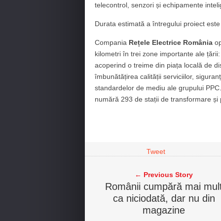
telecontrol, senzori și echipamente intel
Durata estimată a întregului proiect este
Compania
Rețele Electrice România
op
kilometri în trei zone importante ale țări
acoperind o treime din piața locală de dis
îmbunătățirea calității serviciilor, sigur
standardelor de mediu ale grupului PPC.
numără 293 de stații de transformare și
Tweet
← Previous Story
Românii cumpără mai mul
ca niciodată, dar nu din
magazine