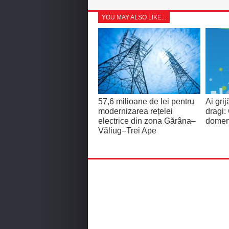
YOU MAY ALSO LIKE...
57,6 milioane de lei pentru
Ai grij
modernizarea rețelei
dragi:
electrice din zona Gărâna–
domeni
Văliug–Trei Ape