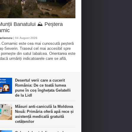
Munții Banatului ⛰️ Peștera
rnic
arisescu
| 04 August 2026
 Comarnic este cea mai cunoscută peșteră
aș-Severin. Traseul cel mai accesibil spre
 pornește din satul Iabalcea. Orientarea este
dacă urmăriți indicatoarele care se află,
Desertul verii care a cucerit
România: De ce toată lumea
pune în coș înghețata Gelatelli
de la Lidl
Măsuri anti-caniculă la Moldova
Nouă: Primăria oferă apă rece și
asistență medicală gratuită
cetățenilor