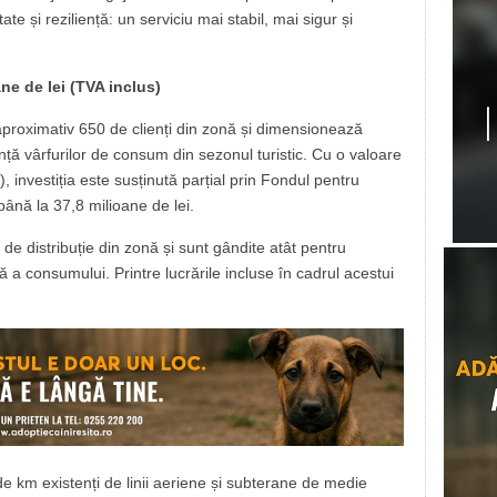
tate și reziliență: un serviciu mai stabil, mai sigur și
ne de lei (TVA inclus)
 aproximativ 650 de clienți din zonă și dimensionează
ință vârfurilor de consum din sezonul turistic. Cu o valoare
), investiția este susținută parțial prin Fondul pentru
ână la 37,8 milioane de lei.
 de distribuție din zonă și sunt gândite atât pentru
ă a consumului. Printre lucrările incluse în cadrul acestui
 km existenți de linii aeriene și subterane de medie