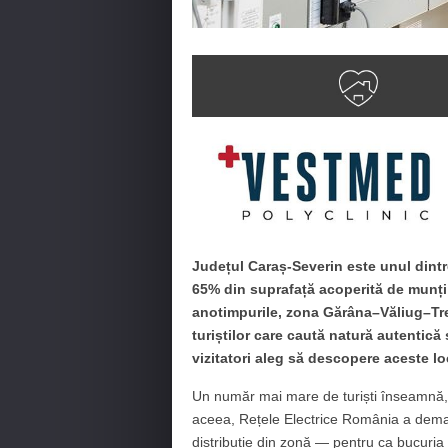
Județul Caraș-Severin este unul dintr
65% din suprafață acoperită de munți 
anotimpurile, zona Gărâna–Văliug–Trei
turiștilor care caută natură autentică 
vizitatori aleg să descopere aceste lo
Un număr mai mare de turiști înseamnă, 
aceea, Rețele Electrice România a dema
distribuție din zonă — pentru ca bucuria u