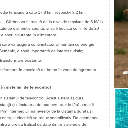
medie tensiune a câte 17,8 km, respectiv 9,2 km;
 – Gărâna va fi trecută de la nivel de tensiune de 6 kV la
e de distribuție sporită, și va fi buclată cu liniile de 20
u a spori siguranța în alimentare;
 care va asigura continuitatea alimentării cu energie
i Semenic, o zonă importantă de interes turistic;
 transformare existente;
ansformare în anvelopă de beton în zona de agrement
în sistemul de telecontrol
n sistemul de telecontrol. Acest sistem asigură
istanță și efectuarea de manevre rapide fără a mai fi
Prin intermediul manevrelor de la distanță durata și
cu energie electrică se reduc semnificativ. De asemenea,
pentru a prelua traficul de date dintre sistemele de