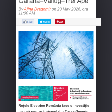
Gărâna–Văliug–Trei Ape
By
Alina Dragomir
on 23 May 2026, ora
11:00 AM
Rețele Electrice România face o investiție
majoră pentru turismul din Caraș‑Severin,