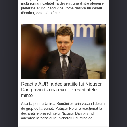
mulți români Gelatelli a devenit una dintre alegerile
preferate atunci când vine vorba despre un desert
răcoritor, care să bifeze...
Reacția AUR la declarațiile lui Nicușor
Dan privind zona euro: Președintele
minte
Alianța pentru Unirea Românilor, prin vocea liderului
de grup de la Senat, Petrișor Peiu, a reacționat la
declarațiile președintelui Nicușor Dan privind
aderarea la zona euro. Senatorul susține că...