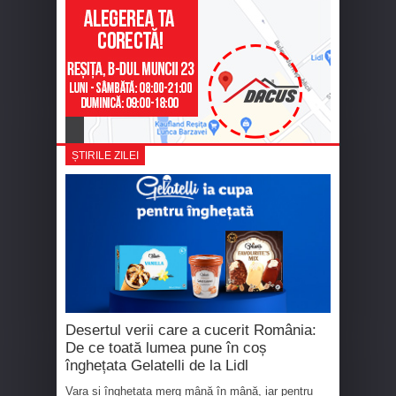
ȘTIRILE ZILEI
Desertul verii care a cucerit România:
De ce toată lumea pune în coș
înghețata Gelatelli de la Lidl
Vara și înghețata merg mână în mână, iar pentru