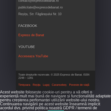
contact@expressdebanat.ro
publicitate@expressdebanat.ro
Reșița, Str. Făgărașului Nr. 10
FACEBOOK
Express de Banat
YOUTUBE
Acceseaza YouTube
Toate drepturile rezervate. © 2025 Express de Banat. ISSN
2248 – 1281
Timișoara
Reșița
Lugoj
Caransebeș
Poveste de viață
Acest website folosește cookie-uri pentru a vă oferi o
experiență mult mai bună de navigare și funcționalități adaptate
pentru creșterea perfomanței utilizării website-ului nostru.
Continuarea navigării pe acest website înseamnă implicit
acordul dvs. privind politica noastră GDPR / termenii de