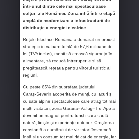
într-unul dintre cele mai spectaculoase
colțuri ale României. Zona intră într-o etapă
amplă de modernizare a infrastructurii de
distribuție a energiei electrice
.
Rețele Electrice România a demarat un proiect
strategic în valoare totală de 57,6 milioane de
lei (TVA inclus), menit să crească siguranța în
alimentare, să reducă întreruperile și să
pregătească rețeaua pentru viitorul turistic al
regiunii.
Cu peste 65% din suprafața județului
Caraș‑Severin acoperită de munți, cu lacuri și
cu sate alpine spectaculoase care atrag tot mai
mulți vizitatori, zona Gărâna–Văliug–Trei Ape a
devenit un magnet pentru turiștii care caută
natură, liniște și experiențe outdoor. Creșterea
constantă a numărului de vizitatori înseamnă
însă și un consum tot mai ridicat de energie, iar