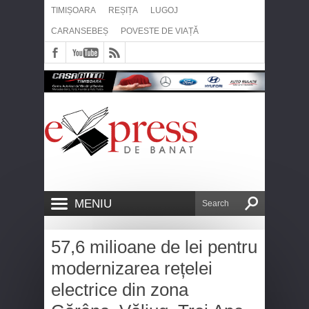
TIMIȘOARA
REȘIȚA
LUGOJ
CARANSEBEȘ
POVESTE DE VIAȚĂ
MENIU
57,6 milioane de lei pentru
modernizarea rețelei
electrice din zona